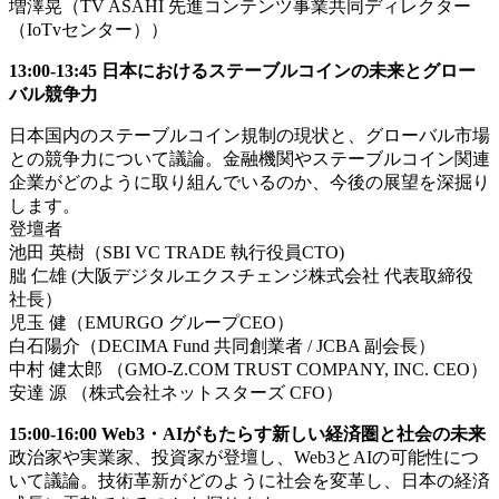
増澤晃（TV ASAHI 先進コンテンツ事業共同ディレクター
（IoTvセンター））
13:00-13:45 日本におけるステーブルコインの未来とグロー
バル競争力
日本国内のステーブルコイン規制の現状と、グローバル市場
との競争力について議論。金融機関やステーブルコイン関連
企業がどのように取り組んでいるのか、今後の展望を深掘り
します。
登壇者
池田 英樹（SBI VC TRADE 執行役員CTO)
朏 仁雄 (大阪デジタルエクスチェンジ株式会社 代表取締役
社長）
児玉 健（EMURGO グループCEO）
白石陽介（DECIMA Fund 共同創業者 / JCBA 副会長）
中村 健太郎 （GMO-Z.COM TRUST COMPANY, INC. CEO）
安達 源 （株式会社ネットスターズ CFO）
15:00-16:00 Web3・AIがもたらす新しい経済圏と社会の未来
政治家や実業家、投資家が登壇し、Web3とAIの可能性につ
いて議論。技術革新がどのように社会を変革し、日本の経済