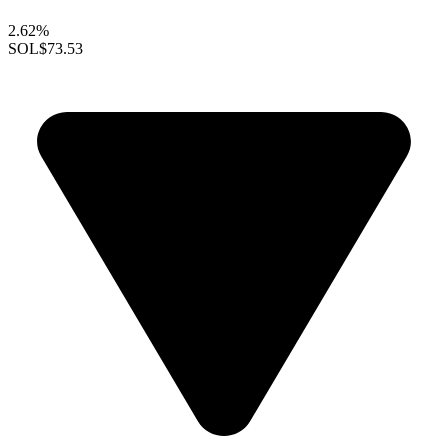
2.62%
SOL
$73.53