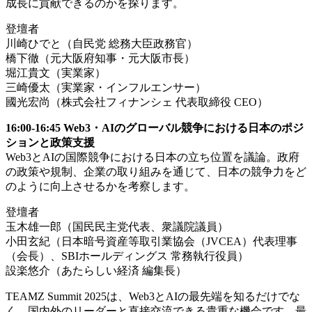
成長に貢献できるのかを探ります。
登壇者
川崎ひでと（自民党 総務大臣政務官）
橋下徹（元大阪府知事・元大阪市長）
堀江貴文（実業家）
三崎優太（実業家・インフルエンサー）
國光宏尚（株式会社フィナンシェ 代表取締役 CEO）
16:00-16:45 Web3・AIのグローバル競争における日本のポジ
ションと政策支援
Web3とAIの国際競争における日本の立ち位置を議論。政府
の政策や規制、企業の取り組みを通じて、日本の競争力をど
のように向上させるかを考察します。
登壇者
玉木雄一郎（国民民主党代表、衆議院議員）
小田玄紀（日本暗号資産等取引業協会（JVCEA）代表理事
（会長）、SBIホールディングス 常務執行役員）
設楽悠介（あたらしい経済 編集長）
TEAMZ Summit 2025は、Web3とAIの最先端を知るだけでな
く、国内外のリーダーと直接交流できる貴重な機会です。最