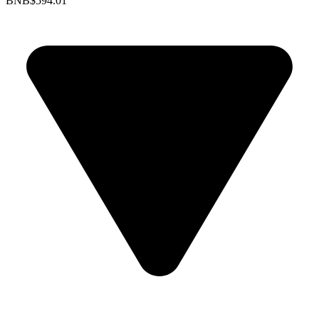
BNB
$594.01