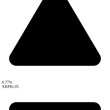
6.77%
XRP
$1.05