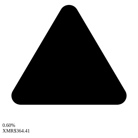
0.60%
XMR
$364.41