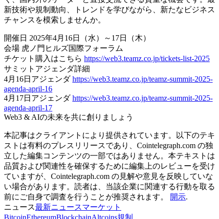
新技術や規制動向、トレンドを学びながら、新たなビジネス
チャンスを模索しませんか。
開催日 2025年4月16日（水）～17日（木）
会場 虎ノ門ヒルズ国際フォーラム
チケット購入はこちら
https://web3.teamz.co.jp/tickets-list-2025
サミットアジェンダ詳細
4月16日アジェンダ
https://web3.teamz.co.jp/teamz-summit-2025-
agenda-april-16
4月17日アジェンダ
https://web3.teamz.co.jp/teamz-summit-2025-
agenda-april-17
Web3 & AIの未来を共に創りましょう
本記事はクライアントにより提供されています。以下のテキ
ストは有料のプレスリリースであり、Cointelegraph.com の独
立した編集コンテンツの一部ではありません。本テキストは
品質および関連性を確保するために編集上のレビューを受け
ていますが、Cointelegraph.com の見解や意見を反映していな
い場合があります。読者は、当該企業に関連する行動を取る
前にご自身で調査を行うことが推奨されます。
開示
.
ニュース
最新ニュース
マーケット
Bitcoin
Ethereum
Blockchain
Altcoins
規制