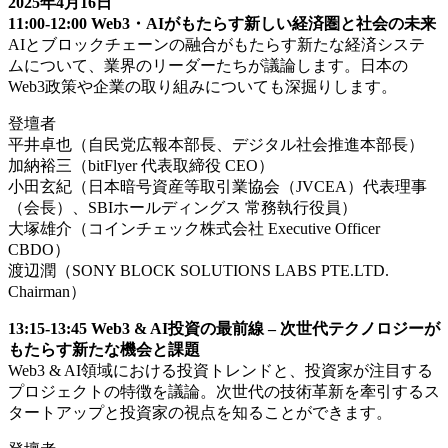
2025年4月16日
11:00-12:00 Web3・AIがもたらす新しい経済圏と社会の未来
AIとブロックチェーンの融合がもたらす新たな経済システ
ムについて、業界のリーダーたちが議論します。日本の
Web3政策や企業の取り組みについても深掘りします。
登壇者
平井卓也（自民党広報本部長、デジタル社会推進本部長）
加納裕三（bitFlyer 代表取締役 CEO）
小田玄紀（日本暗号資産等取引業協会（JVCEA）代表理事
（会長）、SBIホールディングス 常務執行役員）
大塚雄介（コインチェック株式会社 Executive Officer
CBDO）
渡辺潤（SONY BLOCK SOLUTIONS LABS PTE.LTD.
Chairman）
13:15-13:45 Web3 & AI投資の最前線 – 次世代テクノロジーが
もたらす新たな機会と課題
Web3 & AI領域における投資トレンドと、投資家が注目する
プロジェクトの特徴を議論。次世代の技術革新を牽引するス
タートアップと投資家の視点を知ることができます。