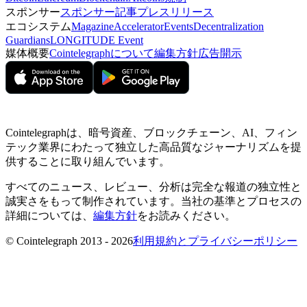
スポンサー
スポンサー記事
プレスリリース
エコシステム
Magazine
Accelerator
Events
Decentralization
Guardians
LONGITUDE Event
媒体概要
Cointelegraphについて
編集方針
広告開示
Cointelegraphは、暗号資産、ブロックチェーン、AI、フィン
テック業界にわたって独立した高品質なジャーナリズムを提
供することに取り組んでいます。
すべてのニュース、レビュー、分析は完全な報道の独立性と
誠実さをもって制作されています。当社の基準とプロセスの
詳細については、
編集方針
をお読みください。
© Cointelegraph 2013 - 2026
利用規約とプライバシーポリシー