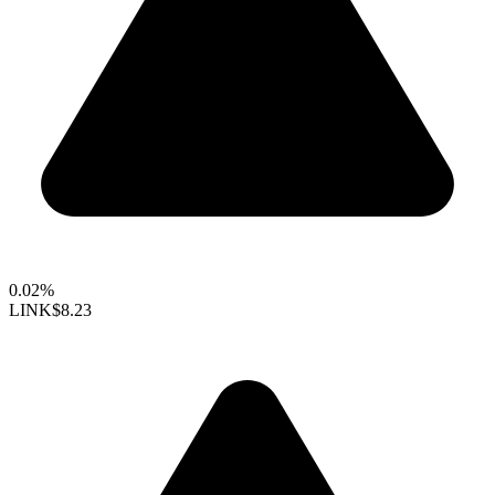
0.02%
LINK
$8.23