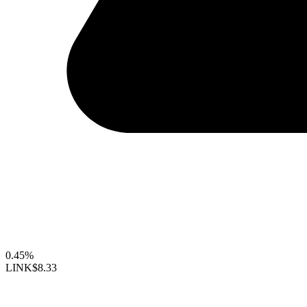
0.45%
LINK
$8.33