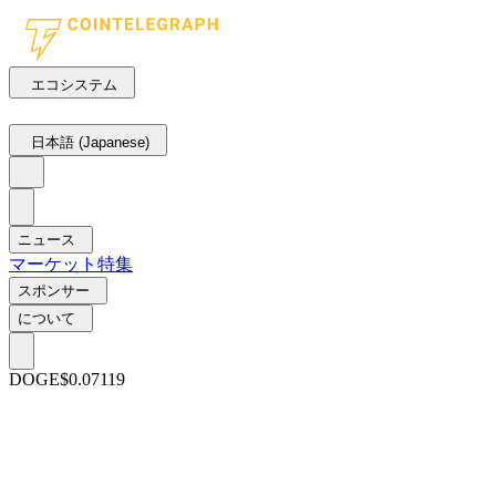
エコシステム
日本語 (Japanese)
ニュース
マーケット
特集
スポンサー
について
DOGE
$0.07119