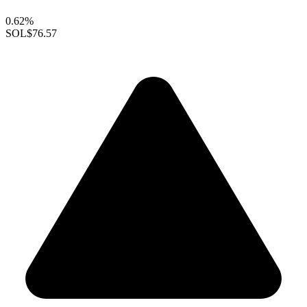
0.62%
SOL
$76.57