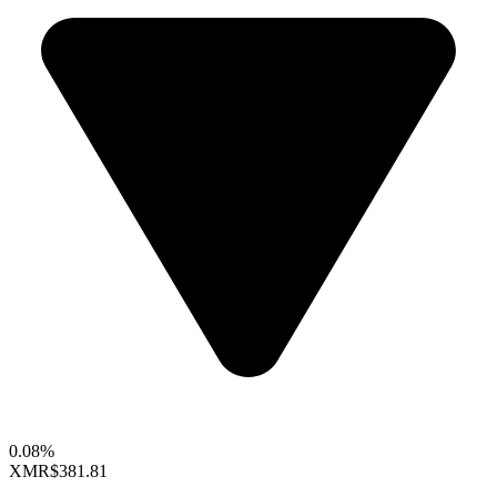
0.08%
XMR
$381.81