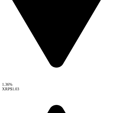
1.36%
XRP
$1.03