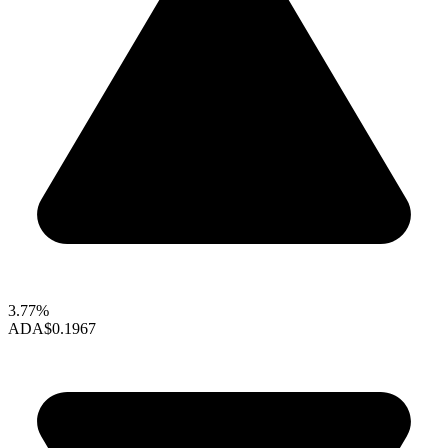
3.77%
ADA
$0.1967