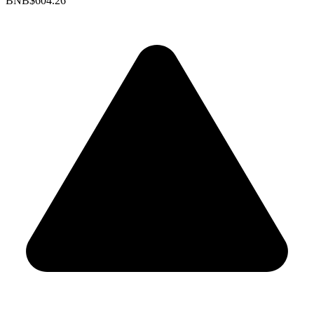
BNB
$604.26