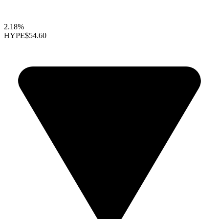
2.18%
HYPE
$54.60