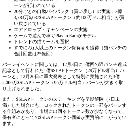
ーンが行われている
20分ごとの自動バイバック（買い戻し）の実施：3億
3,783万6,037$SLAPトークン（約100万ドル相当）が買
い戻されている
エアドロップ・キャンペーンの実施
ゲームで遊んで稼ぐPlay to Earnがモデル
トレンドの猫ミームを選択
すでに2万人以上のトークン保有者を獲得（猫パンチの
合計回数は25億回）
バーンイベントに関しては、12月3日に1億回の猫パンチ達成
記念として行われた1億$SLAPトークン（29万ドル相当）バ
ーンと、12月20日に重大発表として特別に実施された3億
2,000万$SLAPトークン（95万ドル相当）バーンが大きく取
り上げられました。
また、$SLAPトークンのステーキングを早期解除（7日未
満）した場合にも、ロックされたトークンの一部をバーンす
る仕組みがあり、市場に出回るトークン数が少なくなって、
保有者にとっての$SLAPトークン価値が実質的に上がってい
ます。