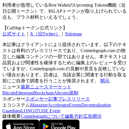
利用者が急増しているBest WalletのUpcoming Tokens機能（近
日公開トークン）で、$SLAPトークンが取り上げられている
点も、プラス材料といえるでしょう。
【CatSlapトークン公式リンク】
公式サイト
｜
X（旧Twitter）
｜
Telegram
本記事はクライアントにより提供されています。以下のテキ
ストは有料のプレスリリースであり、Cointelegraph.com の独
立した編集コンテンツの一部ではありません。本テキストは
品質および関連性を確保するために編集上のレビューを受け
ていますが、Cointelegraph.com の見解や意見を反映していな
い場合があります。読者は、当該企業に関連する行動を取る
前にご自身で調査を行うことが推奨されます。
開示
.
ニュース
最新ニュース
マーケット
Bitcoin
Ethereum
Blockchain
Altcoins
規制
スポンサー
スポンサー記事
プレスリリース
エコシステム
Magazine
Accelerator
Events
Decentralization
Guardians
LONGITUDE Event
媒体概要
Cointelegraphについて
編集方針
広告開示