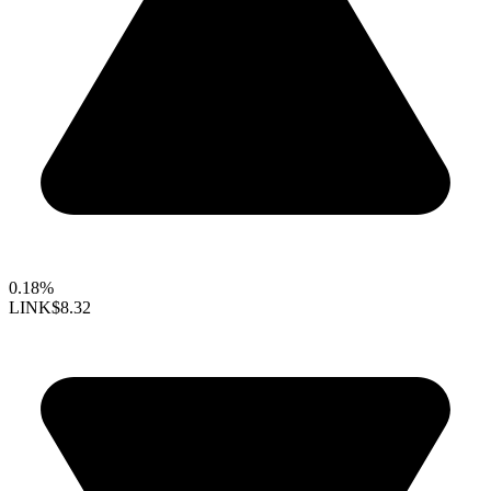
0.18%
LINK
$8.32