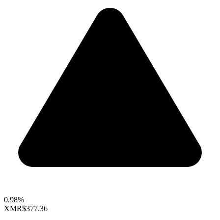
0.98%
XMR
$377.36