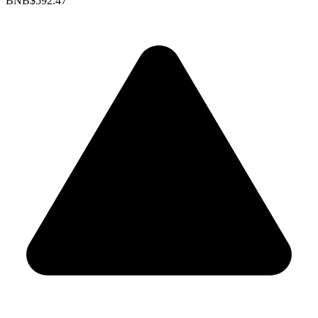
BNB
$592.47