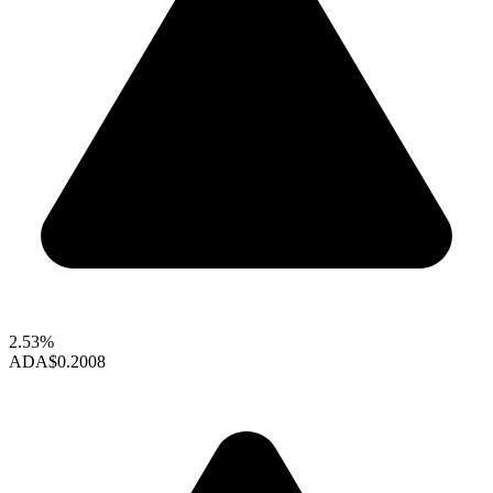
2.53%
ADA
$0.2008