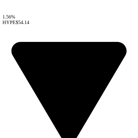
1.56%
HYPE
$54.14