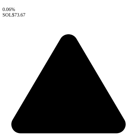
0.06%
SOL
$73.67