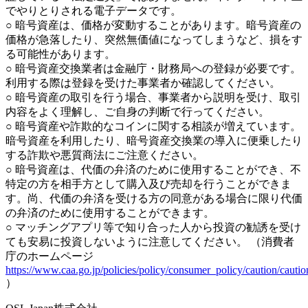
でやりとりされる電子データです。
○ 暗号資産は、価格が変動することがあります。暗号資産の
価格が急落したり、突然無価値になってしまうなど、損をす
る可能性があります。
○ 暗号資産交換業者は金融庁・財務局への登録が必要です。
利用する際は登録を受けた事業者か確認してください。
○ 暗号資産の取引を行う場合、事業者から説明を受け、取引
内容をよく理解し、ご自身の判断で行ってください。
○ 暗号資産や詐欺的なコインに関する相談が増えています。
暗号資産を利用したり、暗号資産交換業の導入に便乗したり
する詐欺や悪質商法にご注意ください。
○ 暗号資産は、代価の弁済のために使用することができ、不
特定の方を相手方として購入及び売却を行うことができま
す。尚、代価の弁済を受ける方の同意がある場合に限り代価
の弁済のために使用することができます。
○ マッチングアプリ等で知り合った人から投資の勧誘を受け
ても安易に投資しないように注意してください。 （消費者
庁のホームページ
https://www.caa.go.jp/policies/policy/consumer_policy/caution/ca
）