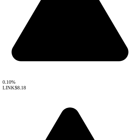
0.10%
LINK
$8.18