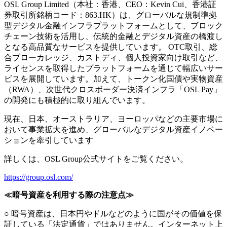
OSL Group Limited（本社：香港、CEO：Kevin Cui、香港証
券取引所銘柄コード：863.HK）は、グローバルな規制準拠
型デジタル金融インフラプラットフォームとして、ブロック
チェーン技術を活用し、伝統的金融とデジタル資産の橋渡し
となる高品質なサービスを提供しています。 OTC取引、総
合ブローカレッジ、カストディ、個人投資家向け取引など、
ライセンスを取得したプラットフォームを通じて幅広いサー
ビスを展開しています。加えて、トークン化国債や実物資産
（RWA）、次世代クロスボーダー決済インフラ「OSL Pay」
の開発にも積極的に取り組んでいます。
現在、日本、オーストラリア、ヨーロッパなどの主要市場に
おいて事業拡大を進め、グローバルなデジタル資産イノベー
ションを牽引しています
詳しくは、OSL Group公式サイトをご覧ください。
https://group.osl.com/
≪暗号資産を利用する際の注意点≫
○ 暗号資産は、日本円やドルなどのように国がその価値を保
証している「法定通貨」ではありません。インターネット上