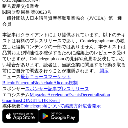
OSL Japan株式会社
暗号資産交換業者
関東財務局長 第00023号
一般社団法人日本暗号資産等取引業協会（JVCEA）第一種
会員
本記事はクライアントにより提供されています。以下のテキ
ストは有料のプレスリリースであり、Cointelegraph.com の独
立した編集コンテンツの一部ではありません。本テキストは
品質および関連性を確保するために編集上のレビューを受け
ていますが、Cointelegraph.com の見解や意見を反映していな
い場合があります。読者は、当該企業に関連する行動を取る
前にご自身で調査を行うことが推奨されます。
開示
.
ニュース
最新ニュース
マーケット
Bitcoin
Ethereum
Blockchain
Altcoins
規制
スポンサー
スポンサー記事
プレスリリース
エコシステム
Magazine
Accelerator
Events
Decentralization
Guardians
LONGITUDE Event
媒体概要
Cointelegraphについて
編集方針
広告開示