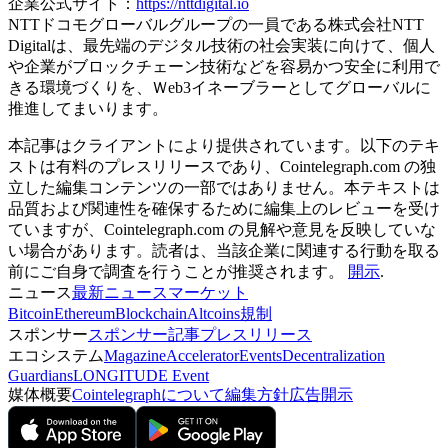
企業公式サイト：
https://nttdigital.io
NTTドコモグローバルグループの一員である株式会社NTT
Digitalは、最先端のデジタル技術の社会実装に向けて、個人
や企業がブロックチェーン技術などを容易かつ安全に利用で
きる環境づくりを、Ｗeb3イネーブラーとしてグローバルに
推進してまいります。
本記事はクライアントにより提供されています。以下のテキ
ストは有料のプレスリリースであり、Cointelegraph.com の独
立した編集コンテンツの一部ではありません。本テキストは
品質および関連性を確保するために編集上のレビューを受け
ていますが、Cointelegraph.com の見解や意見を反映していな
い場合があります。読者は、当該企業に関連する行動を取る
前にご自身で調査を行うことが推奨されます。
開示
.
ニュース
最新ニュース
マーケット
Bitcoin
Ethereum
Blockchain
Altcoins
規制
スポンサー
スポンサー記事
プレスリリース
エコシステム
Magazine
Accelerator
Events
Decentralization
Guardians
LONGITUDE Event
媒体概要
Cointelegraphについて
編集方針
広告開示