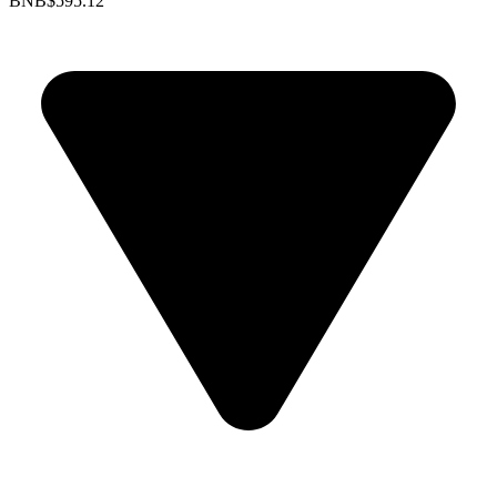
BNB
$595.12