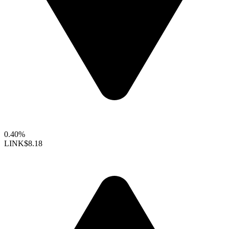
0.40%
LINK
$8.18