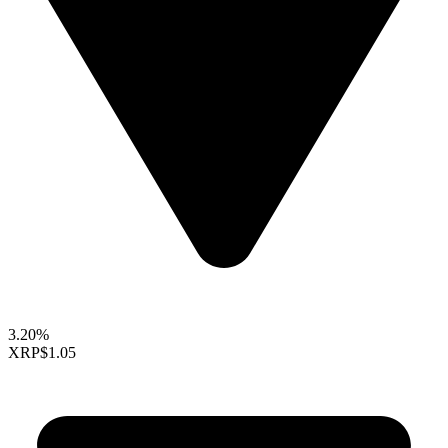
3.20%
XRP
$1.05