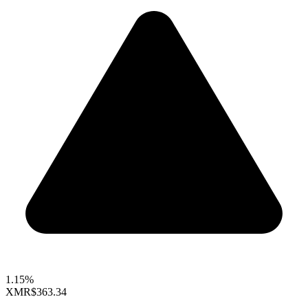
1.15%
XMR
$363.34