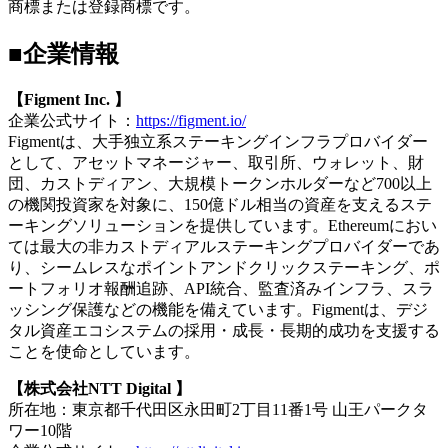
商標または登録商標です。
■企業情報
【Figment Inc. 】
企業公式サイト：
https://figment.io/
Figmentは、大手独立系ステーキングインフラプロバイダー
として、アセットマネージャー、取引所、ウォレット、財
団、カストディアン、大規模トークンホルダーなど700以上
の機関投資家を対象に、150億ドル相当の資産を支えるステ
ーキングソリューションを提供しています。Ethereumにおい
ては最大の非カストディアルステーキングプロバイダーであ
り、シームレスなポイントアンドクリックステーキング、ポ
ートフォリオ報酬追跡、API統合、監査済みインフラ、スラ
ッシング保護などの機能を備えています。Figmentは、デジ
タル資産エコシステムの採用・成長・長期的成功を支援する
ことを使命としています。
【株式会社NTT Digital 】
所在地：東京都千代田区永田町2丁目11番1号 山王パークタ
ワー10階