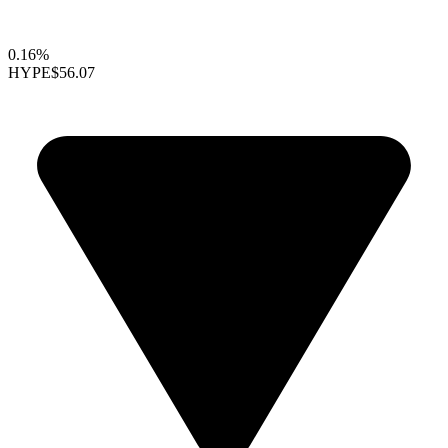
0.16%
HYPE
$56.07