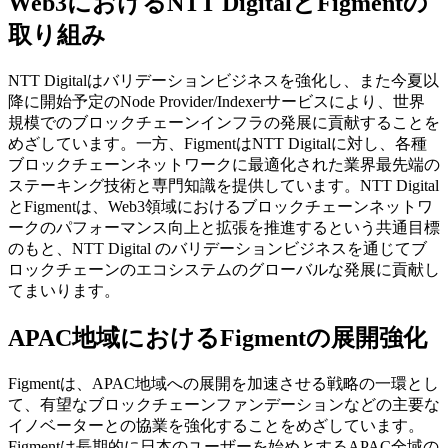
Web3におけるNTT DigitalとFigmentの
取り組み
NTT Digitalはバリデーションビジネスを強化し、また今夏以
降に開始予定のNode Provider/Indexerサービスにより、世界
規模でのブロックチェーンインフラの発展に貢献することを
めざしています。一方、FigmentはNTT Digitalに対し、各種
ブロックチェーンネットワークに最適化された業界最先端の
ステーキング技術と専門知識を提供しています。NTT Digital
とFigmentは、Web3領域におけるブロックチェーンネットワ
ークのパフォーマンス向上と拡張を推進するという共通目標
のもと、NTT Digital のバリデーションビジネスを通じてブ
ロックチェーンのエコシステムのグローバルな発展に貢献し
てまいります。
APAC地域におけるFigmentの展開強化
Figmentは、APAC地域への展開を加速させる戦略の一環とし
て、有望なブロックチェーンファンデーションなどの主要な
イノベーターとの協業を強化することをめざしています。
Figmentは長期的に日本のユーザーを始めとするAPAC全域の