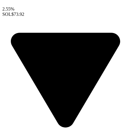
2.55%
SOL
$73.92