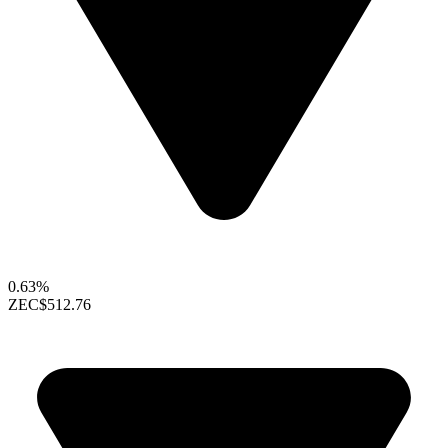
0.63%
ZEC
$512.76