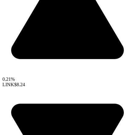
0.21%
LINK
$8.24