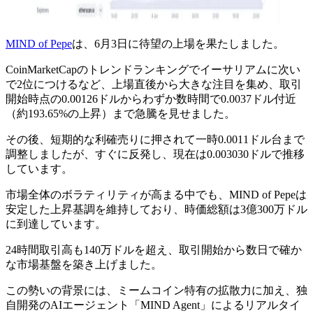
MIND of Pepe
は、6月3日に待望の上場を果たしました。
CoinMarketCapのトレンドランキングでイーサリアムに次い
で2位につけるなど、上場直後から大きな注目を集め、取引
開始時点の0.00126ドルからわずか数時間で0.0037ドル付近
（約193.65%の上昇）まで急騰を見せました。
その後、短期的な利確売りに押されて一時0.0011ドル台まで
調整しましたが、すぐに反発し、現在は0.003030ドルで推移
しています。
市場全体のボラティリティが高まる中でも、MIND of Pepeは
安定した上昇基調を維持しており、時価総額は3億300万ドル
に到達しています。
24時間取引高も140万ドルを超え、取引開始から数日で確か
な市場基盤を築き上げました。
この勢いの背景には、ミームコイン特有の拡散力に加え、独
自開発のAIエージェント「MIND Agent」によるリアルタイ