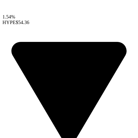
1.54%
HYPE
$54.36