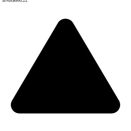
BNB
$606.22