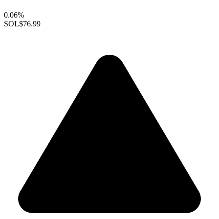
0.06%
SOL
$76.99