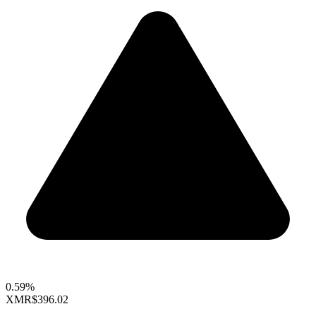
0.59%
XMR
$396.02