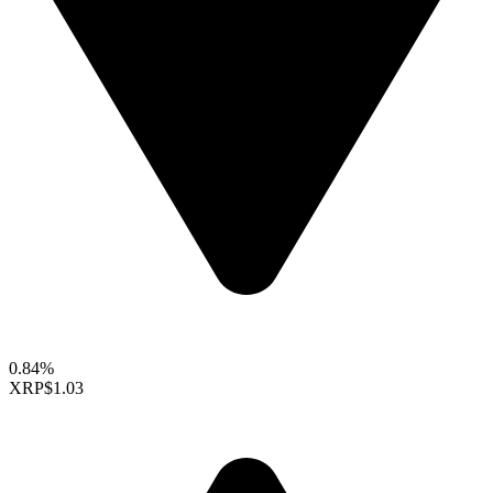
0.84%
XRP
$1.03