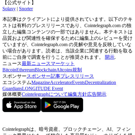
【公式サイト】
Solaxy
|
Snorter
本記事はクライアントにより提供されています。以下のテキ
ストは有料のプレスリリースであり、Cointelegraph.com の独
立した編集コンテンツの一部ではありません。本テキストは
品質および関連性を確保するために編集上のレビューを受け
ていますが、Cointelegraph.com の見解や意見を反映していな
い場合があります。読者は、当該企業に関連する行動を取る
前にご自身で調査を行うことが推奨されます。
開示
.
ニュース
最新ニュース
マーケット
Bitcoin
Ethereum
Blockchain
Altcoins
規制
スポンサー
スポンサー記事
プレスリリース
エコシステム
Magazine
Accelerator
Events
Decentralization
Guardians
LONGITUDE Event
媒体概要
Cointelegraphについて
編集方針
広告開示
Cointelegraphは、暗号資産、ブロックチェーン、AI、フィン