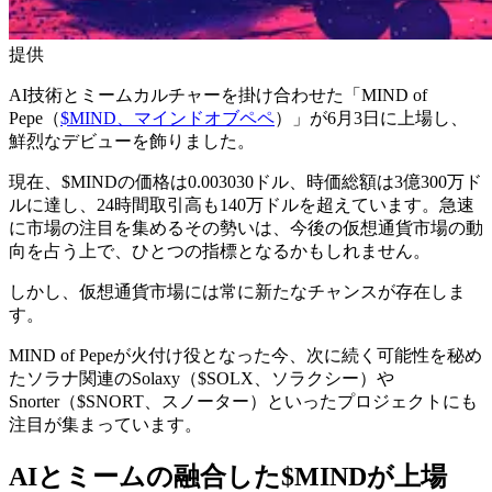
提供
AI技術とミームカルチャーを掛け合わせた「MIND of
Pepe（
$MIND、マインドオブペペ
）」が6月3日に上場し、
鮮烈なデビューを飾りました。
現在、$MINDの価格は0.003030ドル、時価総額は3億300万ド
ルに達し、24時間取引高も140万ドルを超えています。急速
に市場の注目を集めるその勢いは、今後の仮想通貨市場の動
向を占う上で、ひとつの指標となるかもしれません。
しかし、仮想通貨市場には常に新たなチャンスが存在しま
す。
MIND of Pepeが火付け役となった今、次に続く可能性を秘め
たソラナ関連のSolaxy（$SOLX、ソラクシー）や
Snorter（$SNORT、スノーター）といったプロジェクトにも
注目が集まっています。
AIとミームの融合した$MINDが上場