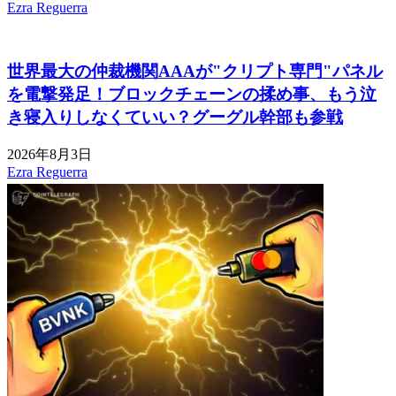
Ezra Reguerra
世界最大の仲裁機関AAAが"クリプト専門"パネル
を電撃発足！ブロックチェーンの揉め事、もう泣
き寝入りしなくていい？グーグル幹部も参戦
2026年8月3日
Ezra Reguerra