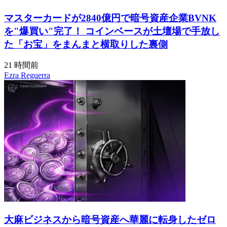
マスターカードが2840億円で暗号資産企業BVNK
を"爆買い"完了！ コインベースが土壇場で手放し
た「お宝」をまんまと横取りした裏側
21 時間前
Ezra Reguerra
大麻ビジネスから暗号資産へ華麗に転身したゼロ