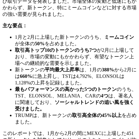
び取引データを発表しました。市場全体の変動と低迷にもか
かわらず、新トークン、特にミームコインなどに対する市場
の強い需要が見られました。
主な要点：
1月と2月に上場した新トークンのうち、
ミームコイン
が全体の
50%
を占めました。
取引高トップ10のトークンのうち7つ
が2月に上場して
おり、市場の変動にもかかわらず、有望なトークン上
場への継続的な需要を示しました。
新トークンの
平均最大上昇率
は、1月の
388%
から2月に
は
660%
に急上昇し、TSTは4,792%、ELONSOLは
1,128%の上昇を記録しました。
最もパフォーマンスの高かった5つのトークン
のうち、
TST、ELONSOL、MELANIA、CARの
4つ
は、著名人
に関連しており、
ソーシャルトレンドの追い風を強く
受けました。
TRUMPは、新トークンの
取引高全体の45%以上
を占め
ました。
このレポートでは、1月から2月の間にMEXCに上場した451