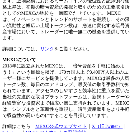
ます。上場銘柄におけるミームコインの優位性と記録的な価
格上昇は、初期の暗号資産の発掘と取引のための主要取引所
としてのMEXCの地位を一層際立たせています。 MEXC
は、イノベーションとトレンドのサポートを継続し、その深
い流動性と幅広い上場トークン数は、急速に変化する暗号資
産市場において、トレーダーに唯一無二の機会を提供してい
ます。
詳細については、
リンク
をご覧ください。
MEXCについて
2018年に設立されたMEXCは、「暗号資産を手軽に始めよ
う！」という目標を掲げ、170カ国以上で3,400万人以上のユ
ーザー様にサービスを提供しています。MEXCは最多の人気
トークン数、毎日のエアドロップ、最安値の取引手数料で知
られています。アクセスのしやすさと効率性に重点を置いた
当社の先進的な取引プラットフォームは、新規トレーダーや
経験豊富な投資家まで幅広い層に支持されています。MEXC
は、シンプルさと革新性を重視し、暗号資産取引をより手軽
で収益性の高いものにすることを目指しています。
詳細はこちら：
MEXC公式ウェブサイト
｜
X（旧Twitter）
｜