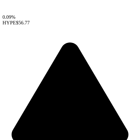
0.09%
HYPE
$56.77