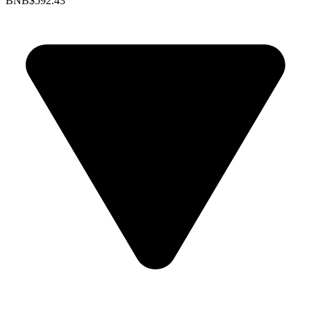
BNB
$592.43