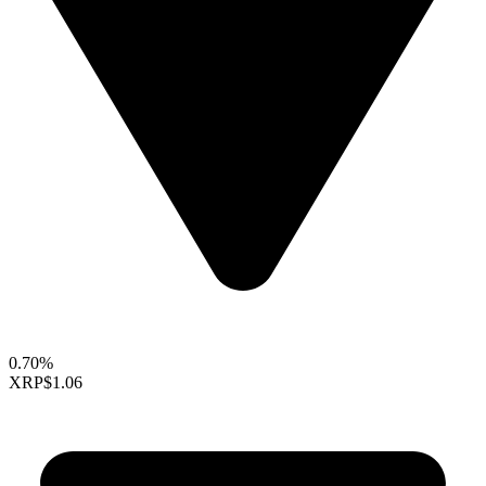
0.70%
XRP
$1.06