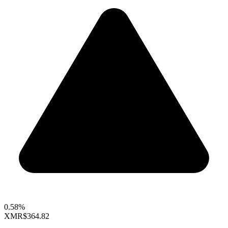
0.58%
XMR
$364.82