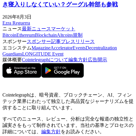
き寝入りしなくていい？グーグル幹部も参戦
2026年8月3日
Ezra Reguerra
ニュース
最新ニュース
マーケット
Bitcoin
Ethereum
Blockchain
Altcoins
規制
スポンサー
スポンサー記事
プレスリリース
エコシステム
Magazine
Accelerator
Events
Decentralization
Guardians
LONGITUDE Event
媒体概要
Cointelegraphについて
編集方針
広告開示
Cointelegraphは、暗号資産、ブロックチェーン、AI、フィン
テック業界にわたって独立した高品質なジャーナリズムを提
供することに取り組んでいます。
すべてのニュース、レビュー、分析は完全な報道の独立性と
誠実さをもって制作されています。当社の基準とプロセスの
詳細については、
編集方針
をお読みください。