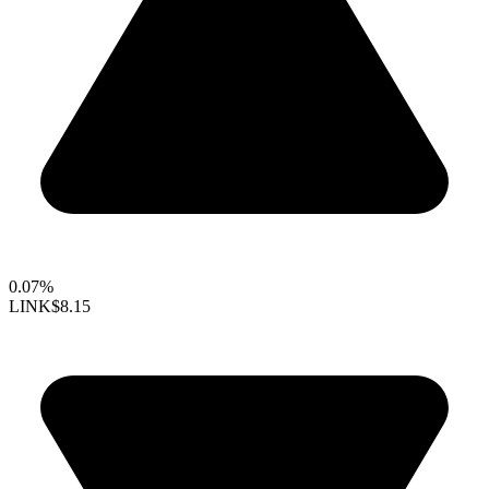
0.07%
LINK
$8.15