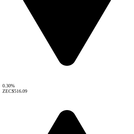
0.30%
ZEC
$516.09