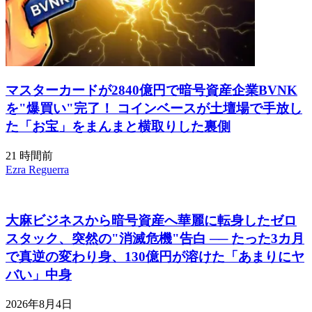
マスターカードが2840億円で暗号資産企業BVNK
を"爆買い"完了！ コインベースが土壇場で手放し
た「お宝」をまんまと横取りした裏側
21 時間前
Ezra Reguerra
大麻ビジネスから暗号資産へ華麗に転身したゼロ
スタック、突然の"消滅危機"告白 ── たった3カ月
で真逆の変わり身、130億円が溶けた「あまりにヤ
バい」中身
2026年8月4日