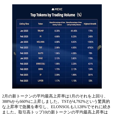
2月の新トークンの平均最高上昇率は1月のそれを上回り、
388%から660%に上昇しました。TSTが4,792%という驚異的
な上昇率で急騰を牽引し、ELONSOLも1,128%でそれに続き
ました。取引高トップ10の新トークンの平均最高上昇率は