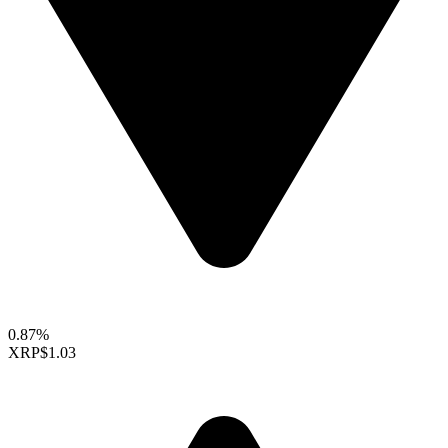
0.87%
XRP
$1.03