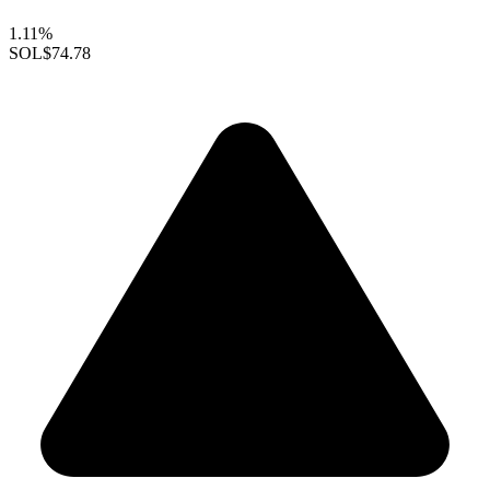
1.11%
SOL
$74.78