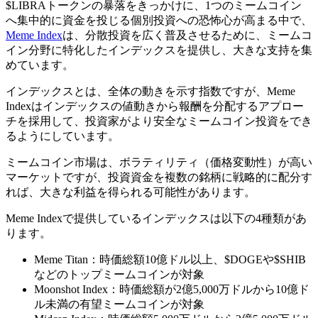
$LIBRAトークンの暴落をきっかけに、1つのミームコイン
へ集中的に資金を投じる個別投資への恐怖心が高まる中で、
Meme Index
は、分散投資を広く普及させるために、ミームコ
イン分野に特化したインデックスを提供し、大きな支持を集
めています。
インデックスとは、全体の動きを示す指数ですが、Meme
Indexはインデックスの値動きから報酬を分配するアプロー
チを採用して、投資家がより安全なミームコイン投資をでき
るようにしています。
ミームコイン市場は、ボラティリティ（価格変動性）が高い
マーケットですが、投資資金を複数の銘柄に戦略的に配分す
れば、大きな利益を得られる可能性があります。
Meme Indexで提供しているインデックスは以下の4種類があ
ります。
Meme Titan：時価総額10億ドル以上、$DOGEや$SHIB
などのトップミームコインが対象
Moonshot Index：時価総額が2億5,000万ドルから10億ド
ル未満の有望ミームコインが対象