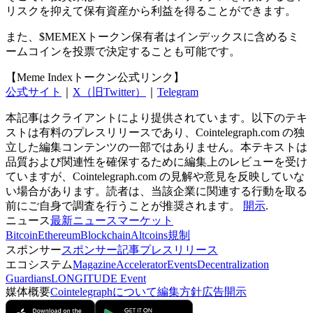
リスクを抑えて保有資産から利益を得ることができます。
また、$MEMEXトークン保有者はインデックスに含めるミ
ームコインを投票で決定することも可能です。
【Meme Indexトークン公式リンク】
公式サイト
｜
X（旧Twitter）
｜
Telegram
本記事はクライアントにより提供されています。以下のテキ
ストは有料のプレスリリースであり、Cointelegraph.com の独
立した編集コンテンツの一部ではありません。本テキストは
品質および関連性を確保するために編集上のレビューを受け
ていますが、Cointelegraph.com の見解や意見を反映していな
い場合があります。読者は、当該企業に関連する行動を取る
前にご自身で調査を行うことが推奨されます。
開示
.
ニュース
最新ニュース
マーケット
Bitcoin
Ethereum
Blockchain
Altcoins
規制
スポンサー
スポンサー記事
プレスリリース
エコシステム
Magazine
Accelerator
Events
Decentralization
Guardians
LONGITUDE Event
媒体概要
Cointelegraphについて
編集方針
広告開示