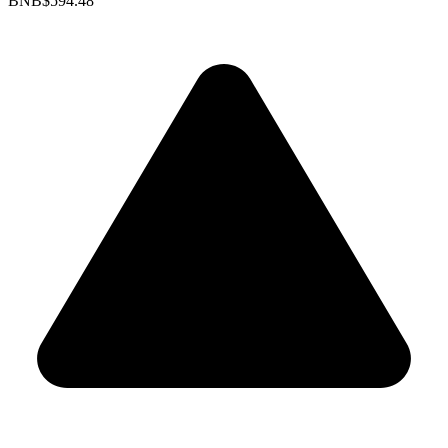
BNB
$594.48