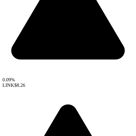
0.09%
LINK
$8.26