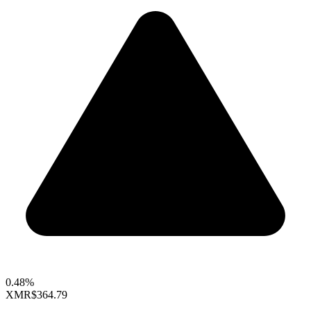
0.48%
XMR
$364.79