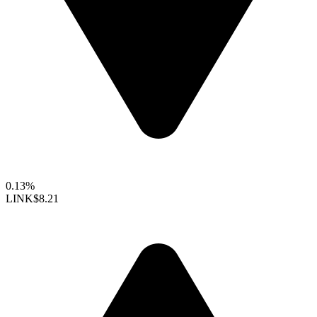
0.13%
LINK
$8.21