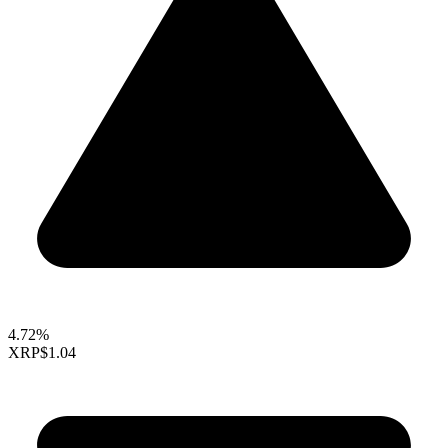
4.72%
XRP
$1.04