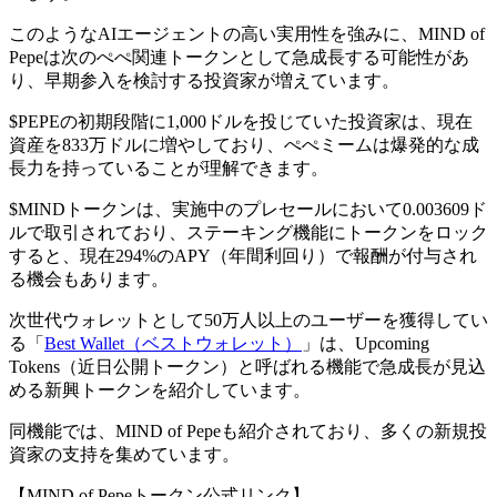
このようなAIエージェントの高い実用性を強みに、MIND of
Pepeは次のぺぺ関連トークンとして急成長する可能性があ
り、早期参入を検討する投資家が増えています。
$PEPEの初期段階に1,000ドルを投じていた投資家は、現在
資産を833万ドルに増やしており、ぺぺミームは爆発的な成
長力を持っていることが理解できます。
$MINDトークンは、実施中のプレセールにおいて0.003609ド
ルで取引されており、ステーキング機能にトークンをロック
すると、現在294%のAPY（年間利回り）で報酬が付与され
る機会もあります。
次世代ウォレットとして50万人以上のユーザーを獲得してい
る「
Best Wallet（ベストウォレット）
」は、Upcoming
Tokens（近日公開トークン）と呼ばれる機能で急成長が見込
める新興トークンを紹介しています。
同機能では、MIND of Pepeも紹介されており、多くの新規投
資家の支持を集めています。
【MIND of Pepeトークン公式リンク】