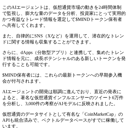
このAIエージェントは、仮想通貨市場の動きを24時間体制
で監視し、膨大な量のデータを分析、投資家にとって実用的
かつ有益なトレード情報を選定して$MINDトークン保有者
へ共有してくれます。
また、自律的にSNS（Xなど）を運用して、潜在的なトレン
ドに関する情報も収集することができます。
さらに、dApps（分散型アプリ）と連携して、集めたトレン
ド情報を元に、成長ポテンシャルのある新しいトークンを発
行することも可能です。
$MIND保有者には、これらの最新トークンへの早期参入機
会が付与されます。
AIエージェントの開発は順調に進んでおり、直近の発表に
よると、著名な仮想通貨インフルエンサーのツイート6万件
を分析し、3,000件の考察がAIモデルに反映されました。
仮想通貨のデータサイトとして有名な「CoinMarketCap」の
APIも統合済みで、ベクトルデータベースがすでに稼働して
います。