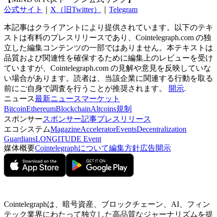
公式サイト
｜
X（旧Twitter）
｜
Telegram
本記事はクライアントにより提供されています。以下のテキ
ストは有料のプレスリリースであり、Cointelegraph.com の独
立した編集コンテンツの一部ではありません。本テキストは
品質および関連性を確保するために編集上のレビューを受け
ていますが、Cointelegraph.com の見解や意見を反映していな
い場合があります。読者は、当該企業に関連する行動を取る
前にご自身で調査を行うことが推奨されます。
開示
.
ニュース
最新ニュース
マーケット
Bitcoin
Ethereum
Blockchain
Altcoins
規制
スポンサー
スポンサー記事
プレスリリース
エコシステム
Magazine
Accelerator
Events
Decentralization
Guardians
LONGITUDE Event
媒体概要
Cointelegraphについて
編集方針
広告開示
Cointelegraphは、暗号資産、ブロックチェーン、AI、フィン
テック業界にわたって独立した高品質なジャーナリズムを提