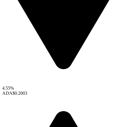
4.55%
ADA
$0.2003