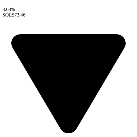
3.63%
SOL
$73.46