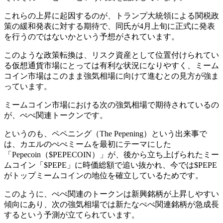
これらの上昇に起因するのが、トランプ大統領による関税政
策の緩和発表に対する期待で、同氏が4月上旬に正式に発表
を行うのではないかという予想がされています。
このような政策転換は、リスク資産として位置付けられてい
る仮想通貨市場にとっては有利な状況になりやすく、ミーム
コイン市場はこのまま強気相場に向けて進むとの見方が強ま
っています。
ミームコイン市場における次の強気相場で期待されているの
が、ぺぺ関連トークンです。
というのも、ペペニング（The Pepening）という出来事で
は、カエルのぺぺミームを最初にテーマにした
「Pepecoin（$PEPECOIN）」が、後から立ち上げられたミー
ムコイン「$PEPE」に時価総額で追い抜かれ、今では$PEPE
がトップミームコインの地位を確立しているためです。
このように、ぺぺ関連のトークンは新興銘柄が上昇しやすい
傾向にあり、次の強気相場では新たなぺぺ関連銘柄が急成長
するという予測が立てられています。