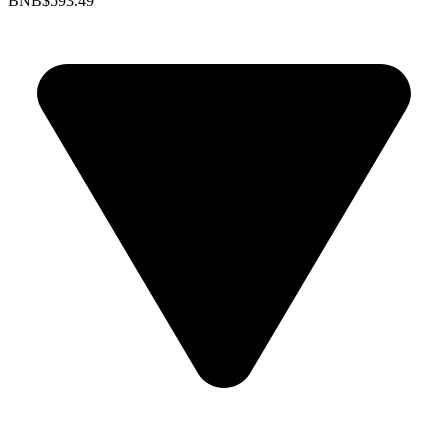
BNB
$593.49