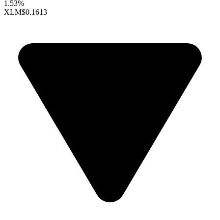
1.53%
XLM
$0.1613