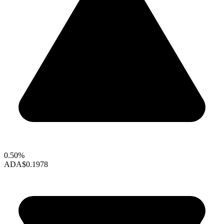
0.50%
ADA
$0.1978