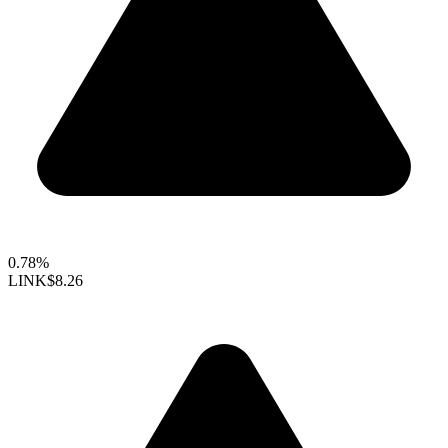
0.78%
LINK
$8.26