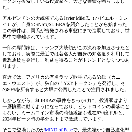
ークンを模索している投資家へ、大きな警鐘を鳴らしまし
た。
アルゼンチンの大統領であるJavier Milei氏（ハビエル・ミレ
イ）が、自身のSNSで$LIBRAを紹介したことから始まった
この事件は、同氏が告発される事態にまで進展しており、世
界中で非難されています。
一部の専門家は、トランプ大統領がこの流れを加速させたと
しており、実際に最近では著名人が自身の知名度を利用して
仮想通貨を発行し、利益を得ることがトレンドとなりつつあ
ります。
直近では、アメリカの有名ラップ歌手であるYe氏（カニ
エ・ウェスト）が、独自の「YZYトークン」を発行し、そ
の80%を所有すると大胆に公言したことで注目されました。
しかしながら、$LIBRAの事件をきっかけに、投資家はより
一層慎重に動くようになっており、ビットコインの暴落にと
もない、ミームコイン市場の時価総額も現在630億ドルと、
2024年ピーク時の半分以下まで激減しています。
そこで登場したのが
MIND of Pepe
で、最先端かつ自己進化型