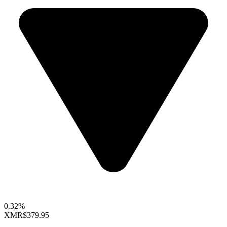
0.32%
XMR
$379.95