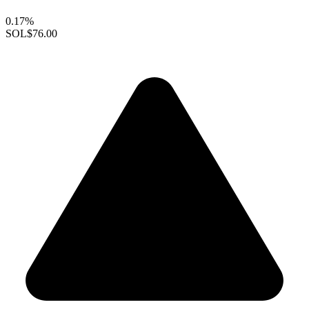
0.17%
SOL
$76.00