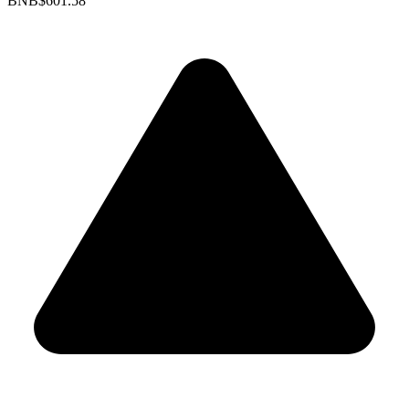
BNB
$601.58