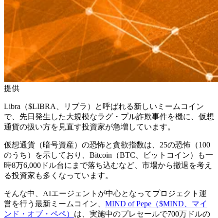
提供
Libra（$LIBRA、リブラ）と呼ばれる新しいミームコイン
で、先日発生した大規模なラグ・プル詐欺事件を機に、仮想
通貨の扱い方を見直す投資家が急増しています。
仮想通貨（暗号資産）の恐怖と貪欲指数は、25の恐怖（100
のうち）を示しており、Bitcoin（BTC、ビットコイン）も一
時8万6,000ドル台にまで落ち込むなど、市場から撤退を考え
る投資家も多くなっています。
そんな中、AIエージェントが中心となってプロジェクト運
営を行う最新ミームコイン、
MIND of Pepe（$MIND、マイ
ンド・オブ・ペペ）
は、実施中のプレセールで700万ドルの