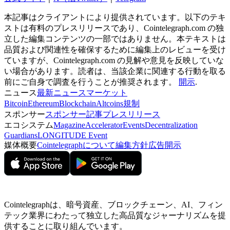
本記事はクライアントにより提供されています。以下のテキ
ストは有料のプレスリリースであり、Cointelegraph.com の独
立した編集コンテンツの一部ではありません。本テキストは
品質および関連性を確保するために編集上のレビューを受け
ていますが、Cointelegraph.com の見解や意見を反映していな
い場合があります。読者は、当該企業に関連する行動を取る
前にご自身で調査を行うことが推奨されます。
開示
.
ニュース
最新ニュース
マーケット
Bitcoin
Ethereum
Blockchain
Altcoins
規制
スポンサー
スポンサー記事
プレスリリース
エコシステム
Magazine
Accelerator
Events
Decentralization
Guardians
LONGITUDE Event
媒体概要
Cointelegraphについて
編集方針
広告開示
Cointelegraphは、暗号資産、ブロックチェーン、AI、フィン
テック業界にわたって独立した高品質なジャーナリズムを提
供することに取り組んでいます。