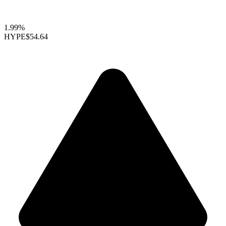
1.99%
HYPE
$54.64