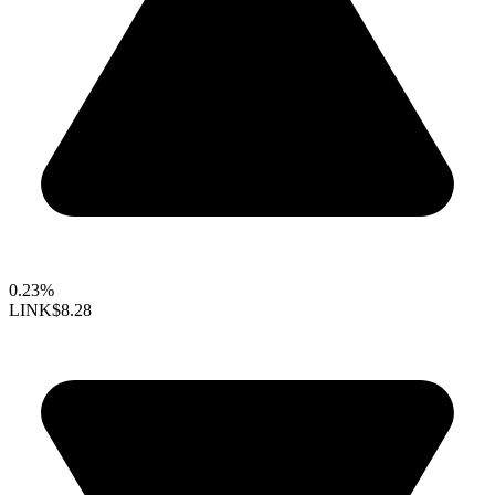
0.23%
LINK
$8.28