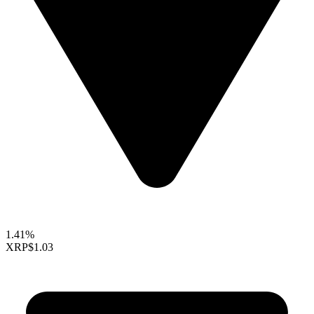
1.41%
XRP
$1.03