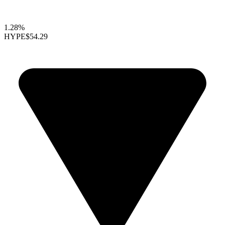
1.28%
HYPE
$54.29