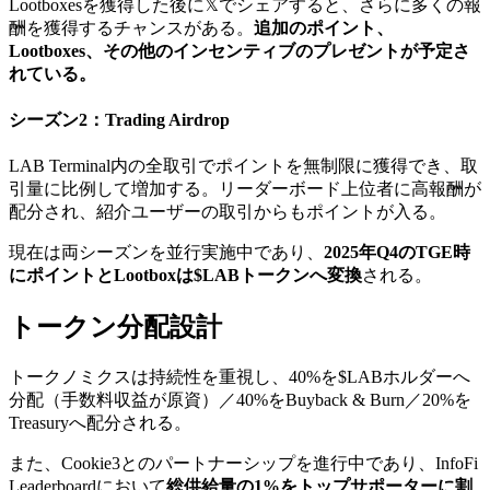
Lootboxesを獲得した後に𝕏でシェアすると、さらに多くの報
酬を獲得するチャンスがある。
追加のポイント、
Lootboxes、その他のインセンティブのプレゼントが予定さ
れている。
シーズン2：Trading Airdrop
LAB Terminal内の全取引でポイントを無制限に獲得でき、取
引量に比例して増加する。リーダーボード上位者に高報酬が
配分され、紹介ユーザーの取引からもポイントが入る。
現在は両シーズンを並行実施中であり、
2025年Q4のTGE時
にポイントとLootboxは$LABトークンへ変換
される。
トークン分配設計
トークノミクスは持続性を重視し、40%を$LABホルダーへ
分配（手数料収益が原資）／40%をBuyback & Burn／20%を
Treasuryへ配分される。
また、Cookie3とのパートナーシップを進行中であり、InfoFi
Leaderboardにおいて
総供給量の1%をトップサポーターに割