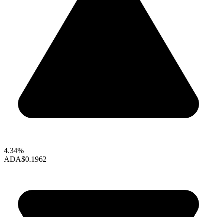
4.34%
ADA
$0.1962