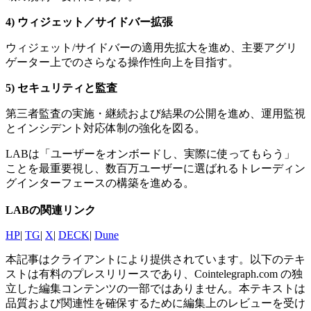
4) ウィジェット／サイドバー拡張
ウィジェット/サイドバーの適用先拡大を進め、主要アグリ
ゲーター上でのさらなる操作性向上を目指す。
5) セキュリティと監査
第三者監査の実施・継続および結果の公開を進め、運用監視
とインシデント対応体制の強化を図る。
LABは「ユーザーをオンボードし、実際に使ってもらう」
ことを最重要視し、数百万ユーザーに選ばれるトレーディン
グインターフェースの構築を進める。
LABの関連リンク
HP
|
TG
|
X
|
DECK
|
Dune
本記事はクライアントにより提供されています。以下のテキ
ストは有料のプレスリリースであり、Cointelegraph.com の独
立した編集コンテンツの一部ではありません。本テキストは
品質および関連性を確保するために編集上のレビューを受け