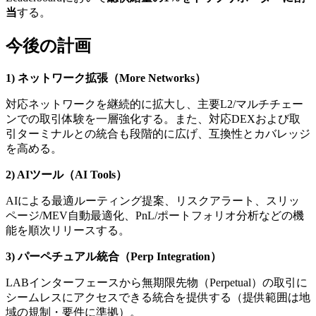
当
する。
今後の計画
1) ネットワーク拡張（More Networks）
対応ネットワークを継続的に拡大し、主要L2/マルチチェー
ンでの取引体験を一層強化する。また、対応DEXおよび取
引ターミナルとの統合も段階的に広げ、互換性とカバレッジ
を高める。
2) AIツール（AI Tools）
AIによる最適ルーティング提案、リスクアラート、スリッ
ページ/MEV自動最適化、PnL/ポートフォリオ分析などの機
能を順次リリースする。
3) パーペチュアル統合（Perp Integration）
LABインターフェースから無期限先物（Perpetual）の取引に
シームレスにアクセスできる統合を提供する（提供範囲は地
域の規制・要件に準拠）。