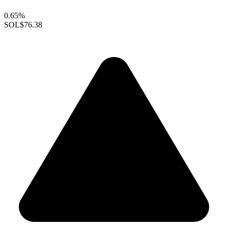
0.65%
SOL
$76.38