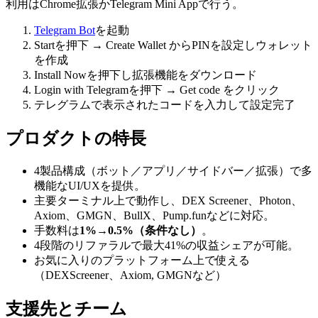
利用はChrome拡張かTelegram Mini Appで行う。
Telegram Bot
を起動
Startを押下 → Create Wallet からPINを設定しウォレット
を作成
Install Nowを押下し拡張機能をダウンロード
Login with Telegramを押下 → Get code をクリック
テレグラムで表示されたコードを入力して設定完了
プロダクトの特長
4製品構成（ボット／アプリ／サイドバー／拡張）で多
機能なUI/UXを提供。
主要ターミナル上で動作し、DEX Screener、Photon、
Axiom、GMGN、BullX、Pump.funなどに対応。
手数料は
1%→0.5%（条件なし）
。
4段階のリファラルで最大41%の収益シェアが可能。
お気に入りのプラットフォーム上で使える
（DEXScreener、Axiom, GMGNなど）
支援先とチーム