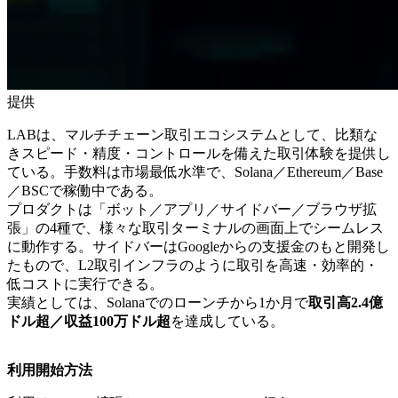
提供
LABは、マルチチェーン取引エコシステムとして、比類な
きスピード・精度・コントロールを備えた取引体験を提供し
ている。手数料は市場最低水準で、Solana／Ethereum／Base
／BSCで稼働中である。
プロダクトは「ボット／アプリ／サイドバー／ブラウザ拡
張」の4種で、様々な取引ターミナルの画面上でシームレス
に動作する。サイドバーはGoogleからの支援金のもと開発し
たもので、L2取引インフラのように取引を高速・効率的・
低コストに実行できる。
実績としては、Solanaでのローンチから1か月で
取引高2.4億
ドル超／収益100万ドル超
を達成している。
利用開始方法