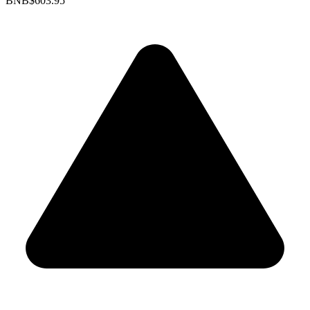
BNB
$603.95