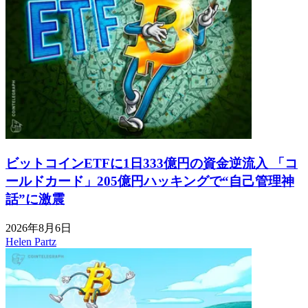
ビットコインETFに1日333億円の資金逆流入 「コ
ールドカード」205億円ハッキングで“自己管理神
話”に激震
2026年8月6日
Helen Partz