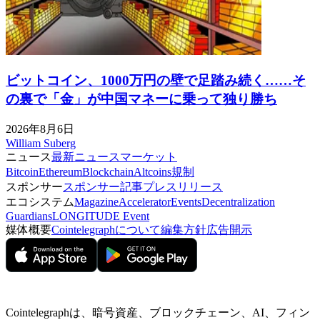
ビットコイン、1000万円の壁で足踏み続く……そ
の裏で「金」が中国マネーに乗って独り勝ち
2026年8月6日
William Suberg
ニュース
最新ニュース
マーケット
Bitcoin
Ethereum
Blockchain
Altcoins
規制
スポンサー
スポンサー記事
プレスリリース
エコシステム
Magazine
Accelerator
Events
Decentralization
Guardians
LONGITUDE Event
媒体概要
Cointelegraphについて
編集方針
広告開示
Cointelegraphは、暗号資産、ブロックチェーン、AI、フィン