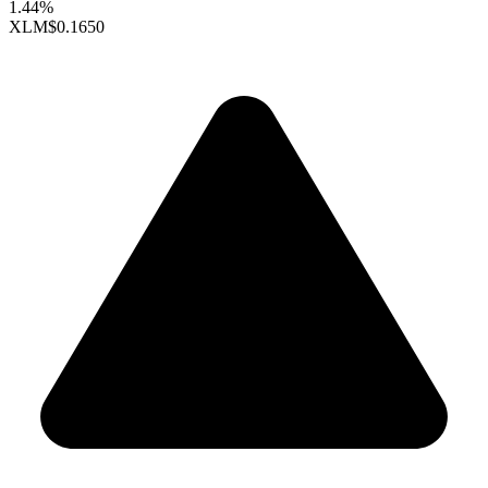
1.44%
XLM
$0.1650