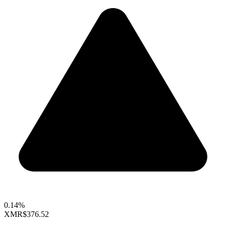
0.14%
XMR
$376.52