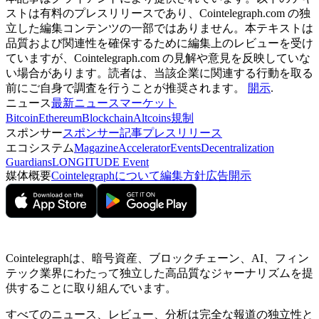
ストは有料のプレスリリースであり、Cointelegraph.com の独
立した編集コンテンツの一部ではありません。本テキストは
品質および関連性を確保するために編集上のレビューを受け
ていますが、Cointelegraph.com の見解や意見を反映していな
い場合があります。読者は、当該企業に関連する行動を取る
前にご自身で調査を行うことが推奨されます。
開示
.
ニュース
最新ニュース
マーケット
Bitcoin
Ethereum
Blockchain
Altcoins
規制
スポンサー
スポンサー記事
プレスリリース
エコシステム
Magazine
Accelerator
Events
Decentralization
Guardians
LONGITUDE Event
媒体概要
Cointelegraphについて
編集方針
広告開示
Cointelegraphは、暗号資産、ブロックチェーン、AI、フィン
テック業界にわたって独立した高品質なジャーナリズムを提
供することに取り組んでいます。
すべてのニュース、レビュー、分析は完全な報道の独立性と