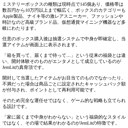
ミステリーボックスの種類は現時点で145個あり、価格帯は
数百円から10万円以上まで幅広く、ボックスのカテゴリーも
Apple製品、ナイキ等の激レアスニーカー、ファッションや
時計なのど高級ブランド品、仮想通貨マイニング機器など多
岐にわたります。
任意のボックス購入後は抽選システムで中身が即確定し、当
選アイテムが画面上に表示されます。
「箱を買って、届くまで待って…」という従来の福袋とは違
い、開封体験そのものがエンタメとして成立しているのが
JemLitの真骨頂です。
開封して当選したアイテムがお目当てのものでなかったり、
不満だった場合は商品ごとに設定されたキャッシュバック額
が付与され、ポイントとして再利用可能です。
そのため完全な運任せではなく、ゲーム的な戦略も立てられ
る設計です。
「家に届くまで中身がわからない」という福袋的なスタイル
ではなく、その場で結果がわかるのがJemLitの特徴です。