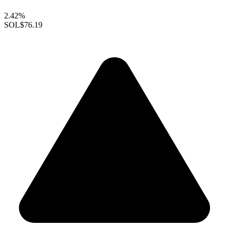
2.42%
SOL
$76.19