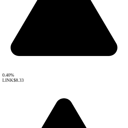
0.40%
LINK
$8.33