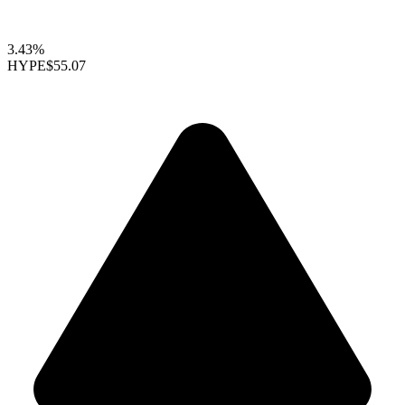
3.43%
HYPE
$55.07