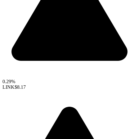
0.29%
LINK
$8.17