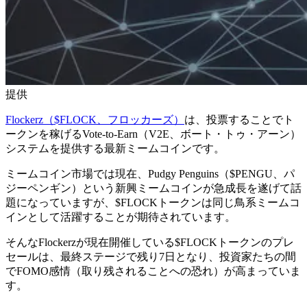
提供
Flockerz（$FLOCK、フロッカーズ）
は、投票することでト
ークンを稼げるVote-to-Earn（V2E、ボート・トゥ・アーン）
システムを提供する最新ミームコインです。
ミームコイン市場では現在、Pudgy Penguins（$PENGU、パ
ジーペンギン）という新興ミームコインが急成長を遂げて話
題になっていますが、$FLOCKトークンは同じ鳥系ミームコ
インとして活躍することが期待されています。
そんなFlockerzが現在開催している$FLOCKトークンのプレ
セールは、最終ステージで残り7日となり、投資家たちの間
でFOMO感情（取り残されることへの恐れ）が高まっていま
す。