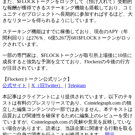
また、$FLOCKトークンをロックして（預け入れて）受動的
な報酬が獲得できるステーキング機能も搭載しており、コミ
ュニティがプロジェクトへ長期的に参加すればするほど、大
きなリターンを得られるようにしています。
ステーキング機能はすでに稼働しており、現在のAPY（年
間利回り）は276％、6億5,267万681$FLOCKトークンがロッ
クされています。
一部の専門家は、$FLOCKトークンが取引所上場後に10倍に
成長すると強気な予測を立てており、Flockerzの今後の行方
が注目されています。
【Flockerzトークン公式リンク】
公式サイト
｜
X（旧Twitter）
｜
Telegram
本記事はクライアントにより提供されています。以下のテキ
ストは有料のプレスリリースであり、Cointelegraph.com の独
立した編集コンテンツの一部ではありません。本テキストは
品質および関連性を確保するために編集上のレビューを受け
ていますが、Cointelegraph.com の見解や意見を反映していな
い場合があります。読者は、当該企業に関連する行動を取る
前にご自身で調査を行うことが推奨されます。
開示
.