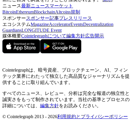
ニュース
最新ニュース
マーケット
Bitcoin
Ethereum
Blockchain
Altcoins
規制
スポンサー
スポンサー記事
プレスリリース
エコシステム
Magazine
Accelerator
Events
Decentralization
Guardians
LONGITUDE Event
媒体概要
Cointelegraphについて
編集方針
広告開示
Cointelegraphは、暗号資産、ブロックチェーン、AI、フィン
テック業界にわたって独立した高品質なジャーナリズムを提
供することに取り組んでいます。
すべてのニュース、レビュー、分析は完全な報道の独立性と
誠実さをもって制作されています。当社の基準とプロセスの
詳細については、
編集方針
をお読みください。
© Cointelegraph 2013 - 2026
利用規約とプライバシーポリシー