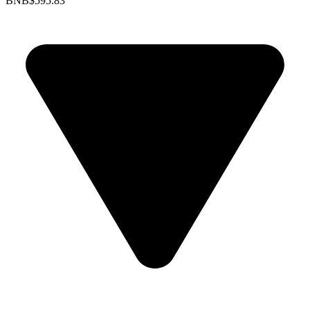
BNB
$595.83