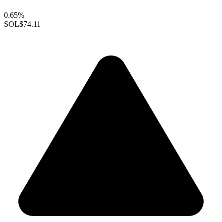
0.65%
SOL
$74.11