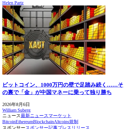
Helen Partz
ビットコイン、1000万円の壁で足踏み続く……そ
の裏で「金」が中国マネーに乗って独り勝ち
2026年8月6日
William Suberg
ニュース
最新ニュース
マーケット
Bitcoin
Ethereum
Blockchain
Altcoins
規制
スポンサー
スポンサー記事
プレスリリース