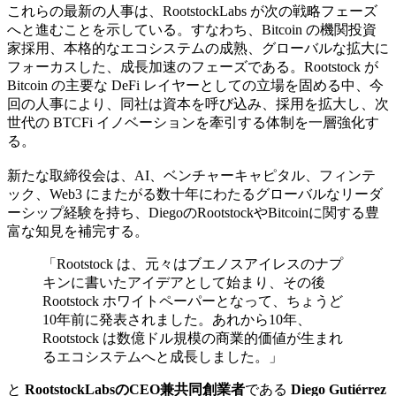
これらの最新の人事は、RootstockLabs が次の戦略フェーズ
へと進むことを示している。すなわち、Bitcoin の機関投資
家採用、本格的なエコシステムの成熟、グローバルな拡大に
フォーカスした、成長加速のフェーズである。Rootstock が
Bitcoin の主要な DeFi レイヤーとしての立場を固める中、今
回の人事により、同社は資本を呼び込み、採用を拡大し、次
世代の BTCFi イノベーションを牽引する体制を一層強化す
る。
新たな取締役会は、AI、ベンチャーキャピタル、フィンテ
ック、Web3 にまたがる数十年にわたるグローバルなリーダ
ーシップ経験を持ち、DiegoのRootstockやBitcoinに関する豊
富な知見を補完する。
「Rootstock は、元々はブエノスアイレスのナプ
キンに書いたアイデアとして始まり、その後
Rootstock ホワイトペーパーとなって、ちょうど
10年前に発表されました。あれから10年、
Rootstock は数億ドル規模の商業的価値が生まれ
るエコシステムへと成長しました。」
と
RootstockLabsのCEO兼共同創業者
である
Diego Gutiérrez