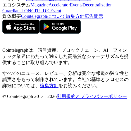
エコシステム
Magazine
Accelerator
Events
Decentralization
Guardians
LONGITUDE Event
媒体概要
Cointelegraphについて
編集方針
広告開示
Cointelegraphは、暗号資産、ブロックチェーン、AI、フィン
テック業界にわたって独立した高品質なジャーナリズムを提
供することに取り組んでいます。
すべてのニュース、レビュー、分析は完全な報道の独立性と
誠実さをもって制作されています。当社の基準とプロセスの
詳細については、
編集方針
をお読みください。
© Cointelegraph 2013 - 2026
利用規約とプライバシーポリシー