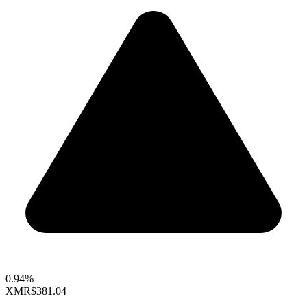
0.94%
XMR
$381.04