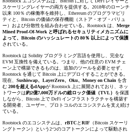
Rootstock エコシステムは、Bitcoin に対して DeFi レイヤーと
スケーリングレイヤーの両方を提供する。2018年のローンチ
以来 100％ の稼働率を維持し、Ethereum のプログラマビリ
ティと、Bitcoin の価値の保存機能（ストア・オブ・バリュ
ー）および分散性を組み合わせている。Rootstock は、
Merge
Mined Proof-Of-Work と呼ばれるセキュリティメカニズムに
よって、Bitcoin のハッシュレートの 80％ 以上によって保護
されている。
Rootstock は Solidity プログラミング言語を使用し、完全な
EVM 互換性を備えている。つまり、他の任意の EVM チェ
ーン上で構築できるものは、追加のツールを必要とせず、
Rootstock を通じて Bitcoin 上にデプロイすることができる。
現在、
Sushiswap、LayerZero、Oku、Money on Chain
を含
む
200を超えるdApp
が Rootstock 上に展開されており、ネッ
トワークは
約2億7,000万ドルの総ロック価値（TVL）
を保護
しながら、Bitcoin 上で DeFi インフラストラクチャを構築す
る開発者、ユーザー、プロトコルのエコシステムを支え続け
ている。
Rootstock のエコシステムは、
rBTC
と
RIF
（Bitcoin スケーリ
ングトークン）という2つのコアトークンによって駆動され