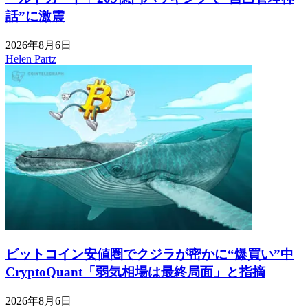
話”に激震
2026年8月6日
Helen Partz
ビットコイン安値圏でクジラが密かに“爆買い”中
CryptoQuant「弱気相場は最終局面」と指摘
2026年8月6日