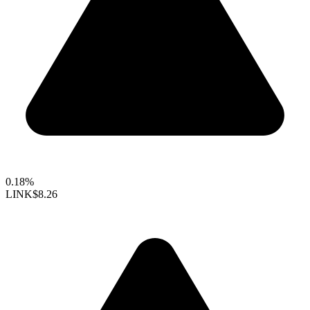
0.18%
LINK
$8.26