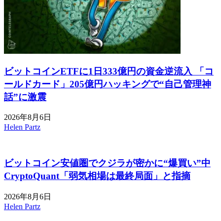
ビットコインETFに1日333億円の資金逆流入 「コ
ールドカード」205億円ハッキングで“自己管理神
話”に激震
2026年8月6日
Helen Partz
ビットコイン安値圏でクジラが密かに“爆買い”中
CryptoQuant「弱気相場は最終局面」と指摘
2026年8月6日
Helen Partz