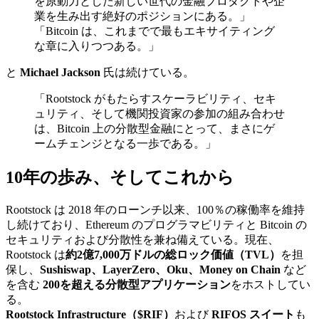
を原動力とした新しい世代の金融プロダクトや企
業を生み出す絶好のポジションにある。」
「Bitcoin は、これまでで最もエキサイティング
な章に入りつつある。」
と
Michael Jackson
氏は続けている。
「Rootstock がもたらすスケーラビリティ、セキ
ュリティ、そして機関投資家の参加の組み合わせ
は、Bitcoin 上の分散型金融にとって、まさにゲ
ームチェンジとなる一歩である。」
10年の歩み、そしてこれから
Rootstock は 2018 年のローンチ以来、100％の稼働率を維持
し続けており、Ethereum のプログラマビリティと Bitcoin の
セキュリティおよび分散性を兼ね備えている。現在、
Rootstock は
約2億7,000万ドルの総ロック価値（TVL）
を担
保し、
Sushiswap、LayerZero、Oku、Money on Chain
など
を含む
200を超える分散型アプリケーション
をホストしてい
る。
Rootstock Infrastructure（$RIF）
および
RIFOS スイート
も