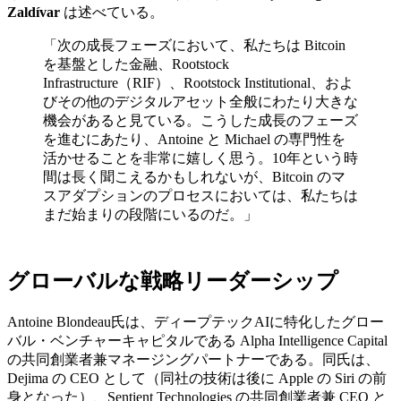
Zaldívar
は述べている。
「次の成長フェーズにおいて、私たちは Bitcoin
を基盤とした金融、Rootstock
Infrastructure（RIF）、Rootstock Institutional、およ
びその他のデジタルアセット全般にわたり大きな
機会があると見ている。こうした成長のフェーズ
を進むにあたり、Antoine と Michael の専門性を
活かせることを非常に嬉しく思う。10年という時
間は長く聞こえるかもしれないが、Bitcoin のマ
スアダプションのプロセスにおいては、私たちは
まだ始まりの段階にいるのだ。」
グローバルな戦略リーダーシップ
Antoine Blondeau氏は、ディープテックAIに特化したグロー
バル・ベンチャーキャピタルである Alpha Intelligence Capital
の共同創業者兼マネージングパートナーである。同氏は、
Dejima の CEO として（同社の技術は後に Apple の Siri の前
身となった）、Sentient Technologies の共同創業者兼 CEO と