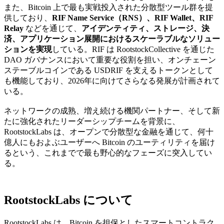
また、Bitcoin 上で最も実戦投入された分散型ツール群を提
供しており、
RIF Name Service（RNS）、RIF Wallet、RIF
Relay
などを通じて、
アイデンティティ、ストレージ、決
済、アプリケーション展開におけるスケーラブルなソリュー
ションを実現
している。RIF は RootstockCollective を通じた
DAO ガバナンスにおいて重要な役割を担い、オンチェーン
ステーブルコインである USDRIF を支えるトークンとして
も機能しており、2026年に向けてさらなる発展が計画されて
いる。
ネットワークの成熟、増え続ける機関パートナー、そして新
たに強化されたリーダーシップチームを背景に、
RootstockLabs は、オープンで分散型な金融を通じて、何十
億人にもおよぶユーザーへ Bitcoin のユーティリティを届け
るという、これまでで最も野心的なフェーズに突入してい
る。
RootstockLabs について
RootstockLabs は、Bitcoin を担保としたスマートコントラク