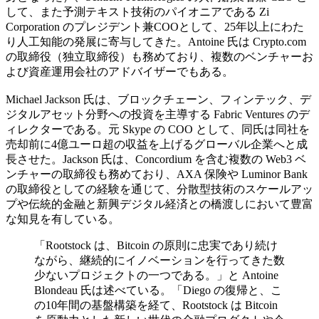
して、また予測テキスト技術のパイオニアである Zi
Corporation のプレジデント兼COOとして、25年以上にわた
り人工知能の発展に寄与してきた。Antoine 氏は Crypto.com
の取締役（独立取締役）も務めており、複数のベンチャーお
よび資産運用会社のアドバイザーでもある。
Michael Jackson 氏は、ブロックチェーン、フィンテック、デ
ジタルアセット分野への投資を主導する Fabric Ventures のデ
ィレクターである。元 Skype の COO として、同氏は同社を
売却前に4億ユーロ超の収益を上げるグローバル企業へと成
長させた。Jackson 氏は、Concordium を含む複数の Web3 ベ
ンチャーの取締役も務めており、AXA 保険や Luminor Bank
の取締役としての経験を通じて、分散型技術のスケールアッ
プや伝統的金融と新興デジタル経済との橋渡しにおいて豊富
な知見を有している。
「Rootstock は、Bitcoin の原則に忠実であり続け
ながら、継続的にイノベーションを行ってきた数
少ないプロジェクトの一つである。」と Antoine
Blondeau 氏は述べている。「Diego の復帰と、こ
の10年間の基盤構築を経て、Rootstock は Bitcoin