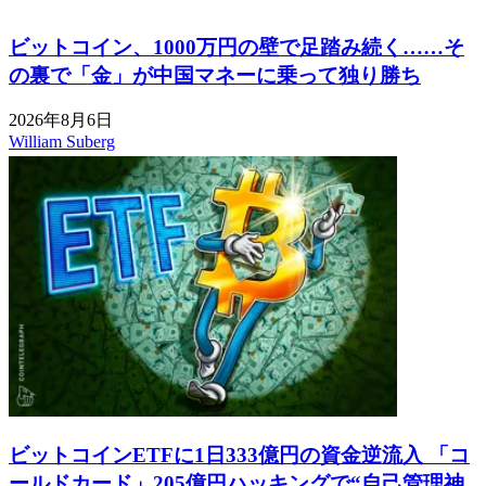
ビットコイン、1000万円の壁で足踏み続く……そ
の裏で「金」が中国マネーに乗って独り勝ち
2026年8月6日
William Suberg
ビットコインETFに1日333億円の資金逆流入 「コ
ールドカード」205億円ハッキングで“自己管理神