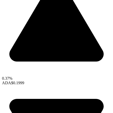
0.37%
ADA
$0.1999