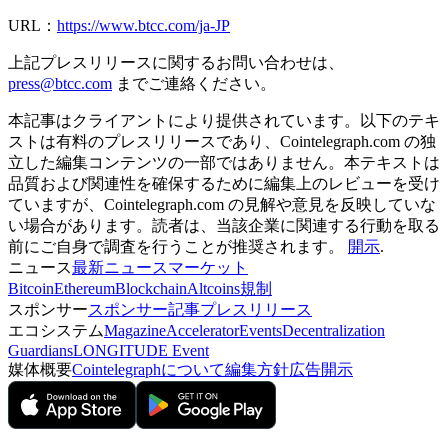
URL：
https://www.btcc.com/ja-JP
上記プレスリリースに関するお問い合わせは、
press@btcc.com
までご連絡ください。
本記事はクライアントにより提供されています。以下のテキ
ストは有料のプレスリリースであり、Cointelegraph.com の独
立した編集コンテンツの一部ではありません。本テキストは
品質および関連性を確保するために編集上のレビューを受け
ていますが、Cointelegraph.com の見解や意見を反映していな
い場合があります。読者は、当該企業に関連する行動を取る
前にご自身で調査を行うことが推奨されます。
開示
.
ニュース
最新ニュース
マーケット
Bitcoin
Ethereum
Blockchain
Altcoins
規制
スポンサー
スポンサー記事
プレスリリース
エコシステム
Magazine
Accelerator
Events
Decentralization
Guardians
LONGITUDE Event
媒体概要
Cointelegraphについて
編集方針
広告開示