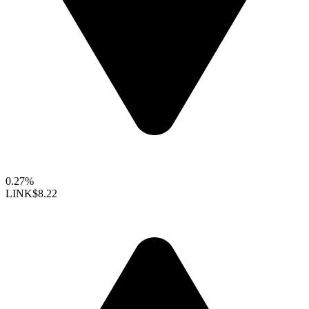
0.27%
LINK
$8.22