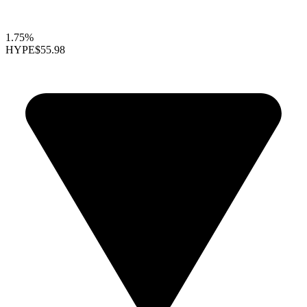
1.75%
HYPE
$55.98