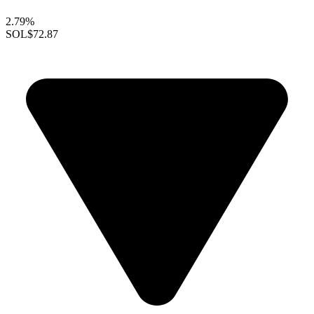
2.79%
SOL
$72.87