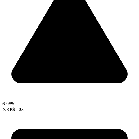
6.98%
XRP
$1.03