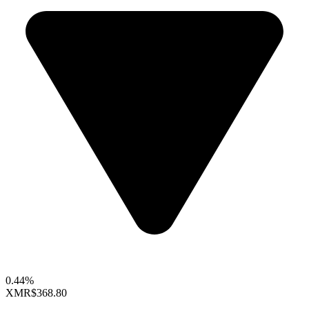
0.44%
XMR
$368.80