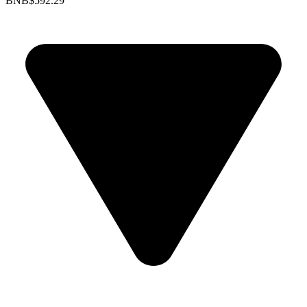
BNB
$592.29