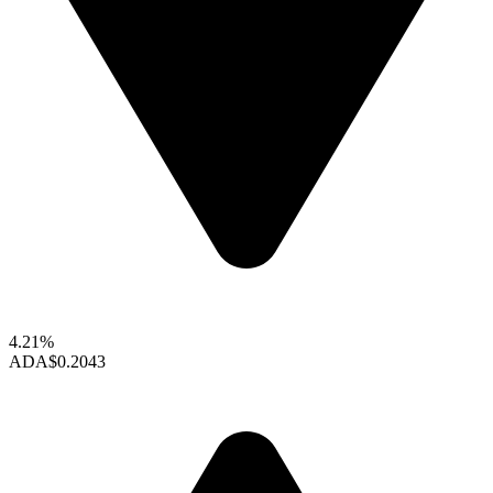
4.21%
ADA
$0.2043