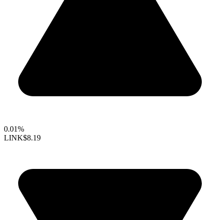
0.01%
LINK
$8.19