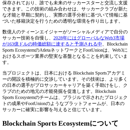
保存されており、誰でも未来のサッカースターと交流し支援
できます。この技術の組み合わせは、サッカークラブが新た
な才能と早期に契約し、実際の選手分析に基づいて情報に基
づいた移籍決定を行うための透明な環境を作り出します。
数億人のティーンエイジャーがソーシャルメディアで自分の
サッカー技術を自慢し、
2028年にはグローバルなWeb3市場
が163億ドルの時価総額に達すると予測される中
、Blockchain
Sports EcosystemのAtletaネットワークとFootUnionは、Web3に
おけるスポーツ業界の堅実な基盤となることを約束していま
す。
当プロジェクトは、日本における Blockchain Sportsアカデミ
ーの開設を積極的に交渉しています。その技術は、より多く
の日本の選手がプロサッカーキャリアを築く手助けをし、ク
ラブのための地元の才能発掘を促進します。Blockchain
Sports Ecosystemのチームは、ブラジルで示されたプロジェク
トの成果やFootUnionのようなプラットフォームが、日本の
サッカーに確実に影響を与えると信じています。
Blockchain Sports Ecosystemについて