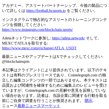
アカデミー、アスリートパートナーシップ、今後の製品につ
いて詳しくは
https://football.bcsports.io
をご覧ください。
インスタグラムで独占的なアスリートのトレーニングコンテ
ンツを視聴してください:
https://www.instagram.com/blockchain.sports/
Atletaネットワークに参加し:
https://atleta.network/
そして、
MEXCでATLAを取引する:
https://www.mexc.com/exchange/ATLA_USDT
最新ニュースやアップデートはXでチェックしてください:
@blockchainsprts
本記事はクライアントにより提供されています。以下のテキ
ストは有料のプレスリリースであり、Cointelegraph.com の独
立した編集コンテンツの一部ではありません。本テキストは
品質および関連性を確保するために編集上のレビューを受け
ていますが、Cointelegraph.com の見解や意見を反映していな
い場合があります。読者は、当該企業に関連する行動を取る
前にご自身で調査を行うことが推奨されます。
開示
.
ニュース
最新ニュース
マーケット