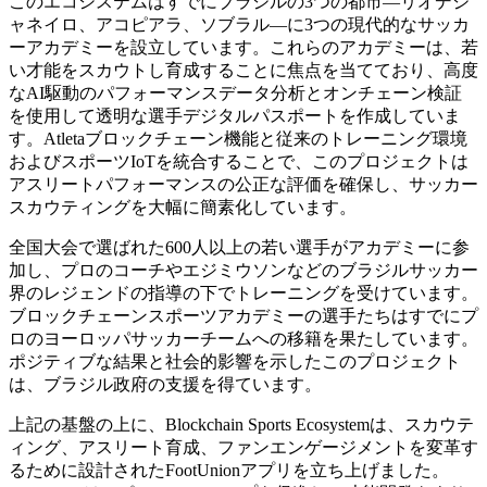
このエコシステムはすでにブラジルの3つの都市—リオデジ
ャネイロ、アコピアラ、ソブラル—に3つの現代的なサッカ
ーアカデミーを設立しています。これらのアカデミーは、若
い才能をスカウトし育成することに焦点を当てており、高度
なAI駆動のパフォーマンスデータ分析とオンチェーン検証
を使用して透明な選手デジタルパスポートを作成していま
す。Atletaブロックチェーン機能と従来のトレーニング環境
およびスポーツIoTを統合することで、このプロジェクトは
アスリートパフォーマンスの公正な評価を確保し、サッカー
スカウティングを大幅に簡素化しています。
全国大会で選ばれた600人以上の若い選手がアカデミーに参
加し、プロのコーチやエジミウソンなどのブラジルサッカー
界のレジェンドの指導の下でトレーニングを受けています。
ブロックチェーンスポーツアカデミーの選手たちはすでにプ
ロのヨーロッパサッカーチームへの移籍を果たしています。
ポジティブな結果と社会的影響を示したこのプロジェクト
は、ブラジル政府の支援を得ています。
上記の基盤の上に、Blockchain Sports Ecosystemは、スカウテ
ィング、アスリート育成、ファンエンゲージメントを変革す
るために設計されたFootUnionアプリを立ち上げました。