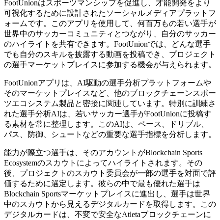
FootUnionはスポーツマンシップを促進し、才能開発をより
可視化するために設計されたソーシャルメディアプラットフ
ォームです。このアプリを使用して、何百万もの若い選手が
世界中のサッカーコミュニティとつながり、自分のサッカー
のハイライトを共有できます。FootUnionでは、どんな選手
でも自分のスキルを披露する動画を投稿でき、プロジェクト
の選手マーケットプレイスに参加する機会が与えられます。
FootUnionアプリは、AI駆動の選手分析プラットフォームや
そのマーケットプレイスなど、他のブロックチェーンスポー
ツエコシステム製品と密接に関連しています。特別に訓練さ
れた選手分析AIは、若いサッカー選手がFootUnionに投稿す
る素材を常に整理します。このAIは、ペース、ドリブル、
パス、防御、シュートなどの重要な選手指標を分析します。
能力が際立つ選手は、そのアカウントがBlockchain Sports
Ecosystemのスカウトによってハイライトされます。その
後、プロジェクトのスカウト委員会が一部の選手を対面で評
価するために選定します。彼らの中で最も優れた選手は
Blockchain Sportsマーケットプレイスに進出し、選手は世界
中のスカウトから見えるデジタルカードを取得します。この
デジタルカードは、不変で安全なAtletaブロックチェーンに