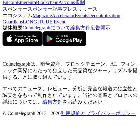
Bitcoin
Ethereum
Blockchain
Altcoins
規制
スポンサー
スポンサー記事
プレスリリース
エコシステム
Magazine
Accelerator
Events
Decentralization
Guardians
LONGITUDE Event
媒体概要
Cointelegraphについて
編集方針
広告開示
Cointelegraphは、暗号資産、ブロックチェーン、AI、フィン
テック業界にわたって独立した高品質なジャーナリズムを提
供することに取り組んでいます。
すべてのニュース、レビュー、分析は完全な報道の独立性と
誠実さをもって制作されています。当社の基準とプロセスの
詳細については、
編集方針
をお読みください。
© Cointelegraph 2013 - 2026
利用規約とプライバシーポリシー