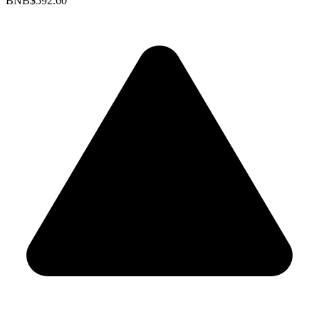
BNB
$592.60