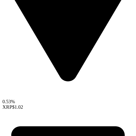
0.53%
XRP
$1.02