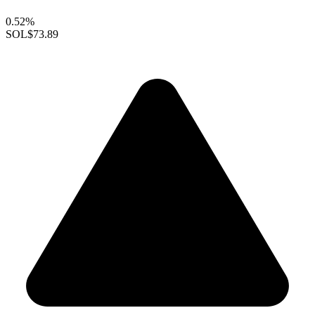
0.52%
SOL
$73.89