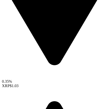
0.35%
XRP
$1.03