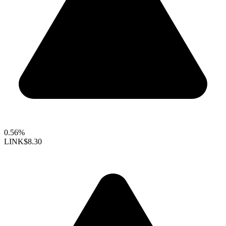
0.56%
LINK
$8.30