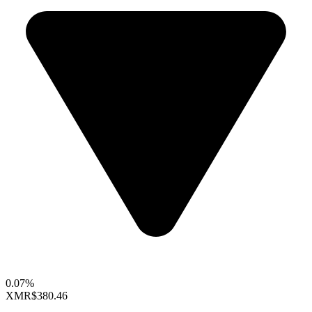
0.07%
XMR
$380.46