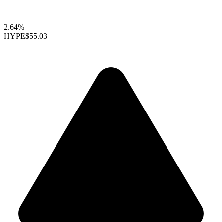
2.64%
HYPE
$55.03