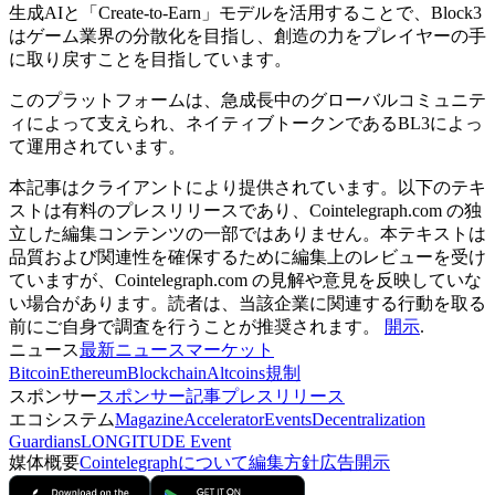
生成AIと「Create-to-Earn」モデルを活用することで、Block3
はゲーム業界の分散化を目指し、創造の力をプレイヤーの手
に取り戻すことを目指しています。
このプラットフォームは、急成長中のグローバルコミュニテ
ィによって支えられ、ネイティブトークンであるBL3によっ
て運用されています。
本記事はクライアントにより提供されています。以下のテキ
ストは有料のプレスリリースであり、Cointelegraph.com の独
立した編集コンテンツの一部ではありません。本テキストは
品質および関連性を確保するために編集上のレビューを受け
ていますが、Cointelegraph.com の見解や意見を反映していな
い場合があります。読者は、当該企業に関連する行動を取る
前にご自身で調査を行うことが推奨されます。
開示
.
ニュース
最新ニュース
マーケット
Bitcoin
Ethereum
Blockchain
Altcoins
規制
スポンサー
スポンサー記事
プレスリリース
エコシステム
Magazine
Accelerator
Events
Decentralization
Guardians
LONGITUDE Event
媒体概要
Cointelegraphについて
編集方針
広告開示