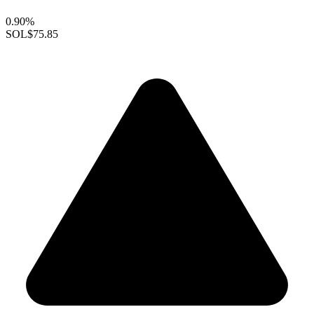
0.90%
SOL
$75.85