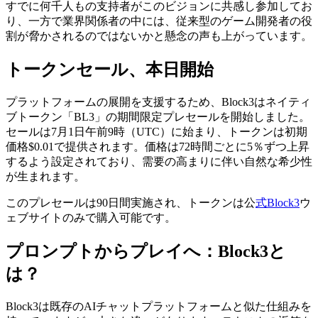
すでに何千人もの支持者がこのビジョンに共感し参加してお
り、一方で業界関係者の中には、従来型のゲーム開発者の役
割が脅かされるのではないかと懸念の声も上がっています。
トークンセール、本日開始
プラットフォームの展開を支援するため、Block3はネイティ
ブトークン「BL3」の期間限定プレセールを開始しました。
セールは7月1日午前9時（UTC）に始まり、トークンは初期
価格$0.01で提供されます。価格は72時間ごとに5％ずつ上昇
するよう設定されており、需要の高まりに伴い自然な希少性
が生まれます。
このプレセールは90日間実施され、トークンは公
式Block3
ウ
ェブサイトのみで購入可能です。
プロンプトからプレイへ：Block3と
は？
Block3は既存のAIチャットプラットフォームと似た仕組みを