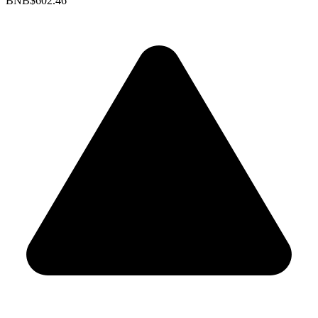
BNB
$602.46