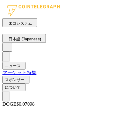
エコシステム
日本語 (Japanese)
ニュース
マーケット
特集
スポンサー
について
DOGE
$0.07098