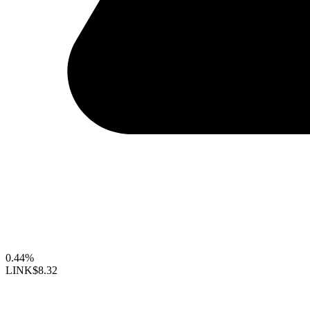
0.44%
LINK
$8.32