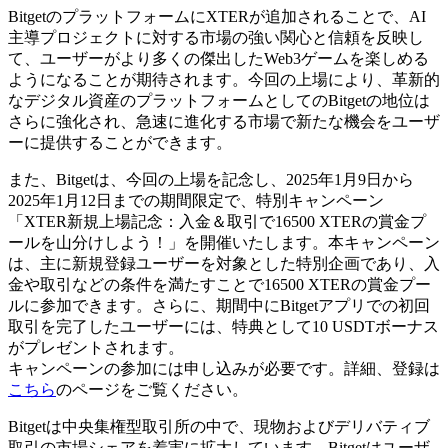
BitgetのプラットフォームにXTERが追加されることで、AI
主導プロジェクトに対する市場の強い関心と信頼を反映し
て、ユーザーがより多くの傑出したWeb3ゲームを楽しめる
ようになることが期待されます。今回の上場により、革新的
なデジタル資産のプラットフォームとしてのBitgetの地位は
さらに強化され、急速に進化する市場で新たな機会をユーザ
ーに提供することができます。
また、Bitgetは、今回の上場を記念し、2025年1月9日から
2025年1月12日までの期間限定で、特別キャンペーン
「XTER新規上場記念：入金＆取引で16500 XTERの賞金プ
ールを山分けしよう！」を開催いたします。本キャンペーン
は、主に新規登録ユーザーを対象とした特別企画であり、入
金や取引などの条件を満たすことで16500 XTERの賞金プー
ルに参加できます。さらに、期間中にBitgetアプリでの初回
取引を完了したユーザーには、特典として10 USDTボーナス
がプレゼントされます。
キャンペーンの参加には申し込みが必要です。詳細、登録は
こちら
のページをご覧ください。
Bitgetは中央集権型取引所の中で、現物およびデリバティブ
取引の市場シェアを着実に拡大しています。Bitgetはユーザ