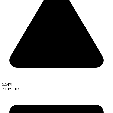
5.54%
XRP
$1.03