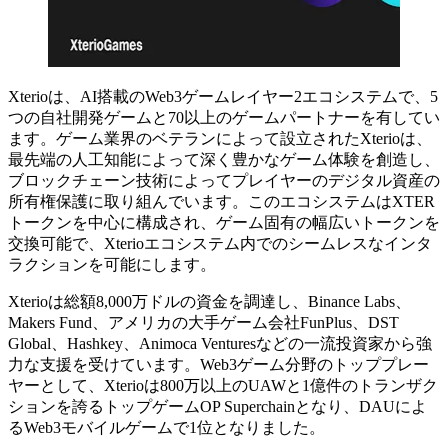
Xterioは、AI搭載のWeb3ゲームレイヤー2エコシステムで、5
つの自社開発ゲームと70以上のゲームパートナーを有してい
ます。ゲーム業界のベテランによって設立されたXterioは、
最先端の人工知能によって深く豊かなゲーム体験を創造し、
ブロックチェーン技術によってプレイヤーのデジタル資産の
所有権保護に取り組んでいます。このエコシステムはXTER
トークンを中心に構成され、ゲーム固有の幅広いトークンを
交換可能で、Xterioエコシステム内でのシームレスなインタ
ラクションを可能にします。
Xterioは総額8,000万ドルの資金を調達し、Binance Labs、
Makers Fund、アメリカの大手ゲーム会社FunPlus、DST
Global、Hashkey、Animoca Venturesなどの一流投資家から強
力な支援を受けています。Web3ゲーム分野のトッププレー
ヤーとして、Xterioは800万以上のUAWと1億件のトランザク
ションを誇るトップゲームOP Superchainとなり、DAUによ
るWeb3モバイルゲームで1位となりました。