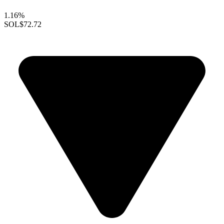
1.16%
SOL
$72.72