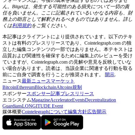
フォーマンスは、今後の成果を保証するものではありませ
ん。Bitgetは、発生する可能性のある損失について一切の責
任を負いません。ここに記載されているいかなる内容も、財
務上の助言として解釈されるべきものではありません。詳し
くは
利用規約
をご覧ください。
本記事はクライアントにより提供されています。以下のテキ
ストは有料のプレスリリースであり、Cointelegraph.com の独
立した編集コンテンツの一部ではありません。本テキストは
品質および関連性を確保するために編集上のレビューを受け
ていますが、Cointelegraph.com の見解や意見を反映していな
い場合があります。読者は、当該企業に関連する行動を取る
前にご自身で調査を行うことが推奨されます。
開示
.
ニュース
最新ニュース
マーケット
Bitcoin
Ethereum
Blockchain
Altcoins
規制
スポンサー
スポンサー記事
プレスリリース
エコシステム
Magazine
Accelerator
Events
Decentralization
Guardians
LONGITUDE Event
媒体概要
Cointelegraphについて
編集方針
広告開示