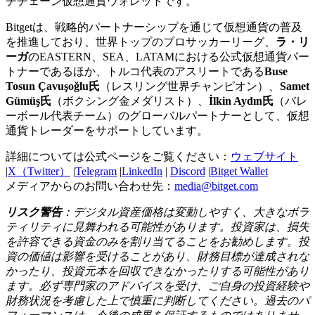
チチェーン仮想通貨ウォレットです。
Bitgetは、戦略的パートナーシップを通じて仮想通貨の普及
を推進しており、世界トップのプロサッカーリーグ、
ラ・リ
ーガ
のEASTERN、SEA、LATAMにおける公式仮想通貨パー
トナーであるほか、トルコ代表のアスリートである
Buse
Tosun Çavuşoğlu氏
（レスリング世界チャンピオン）、
Samet
Gümüş氏
（ボクシング金メダリスト）、
İlkin Aydın氏
（バレ
ーボール代表チーム）のグローバルパートナーとして、仮想
通貨トレーダーをサポートしています。
詳細については公式ページをご覧ください：
ウェブサイト
|
X（Twitter）
|
Telegram
|
LinkedIn
|
Discord
|
Bitget Wallet
メディアからのお問い合わせ先：
media@bitget.com
リスク警告
：デジタル資産価格は変動しやすく、大きなボラ
ティリティに見舞われる可能性があります。投資家は、損失
を許容できる資金のみを割り当てることをお勧めします。投
資の価値は影響を受けることがあり、財務目標が達成されな
かったり、投資元本を回収できなかったりする可能性があり
ます。必ず専門家のアドバイスを受け、ご自身の投資経験や
財務状況を考慮した上で慎重に判断してください。過去のパ