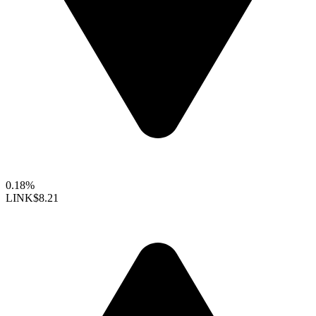
0.18%
LINK
$8.21