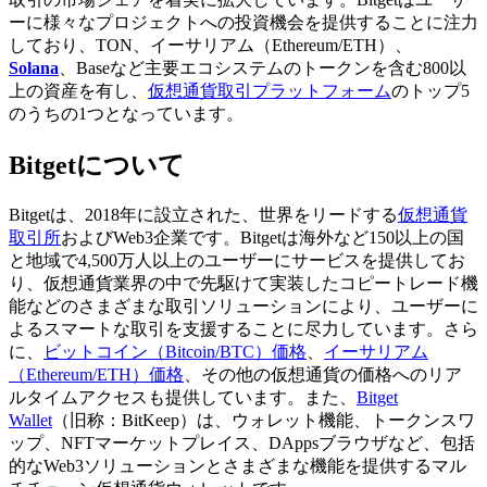
ーに様々なプロジェクトへの投資機会を提供することに注力
しており、TON、イーサリアム（Ethereum/ETH）、
Solana
、Baseなど主要エコシステムのトークンを含む800以
上の資産を有し、
仮想通貨取引プラットフォーム
のトップ5
のうちの1つとなっています。
Bitgetについて
Bitgetは、2018年に設立された、世界をリードする
仮想通貨
取引所
およびWeb3企業です。Bitgetは海外など150以上の国
と地域で4,500万人以上のユーザーにサービスを提供してお
り、仮想通貨業界の中で先駆けて実装したコピートレード機
能などのさまざまな取引ソリューションにより、ユーザーに
よるスマートな取引を支援することに尽力しています。さら
に、
ビットコイン（Bitcoin/BTC）価格
、
イーサリアム
（Ethereum/ETH）価格
、その他の仮想通貨の価格へのリア
ルタイムアクセスも提供しています。また、
Bitget
Wallet
（旧称：BitKeep）は、ウォレット機能、トークンスワ
ップ、NFTマーケットプレイス、DAppsブラウザなど、包括
的なWeb3ソリューションとさまざまな機能を提供するマル