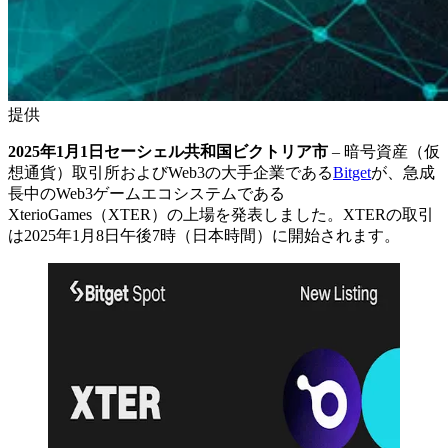
提供
2025年1月1日セーシェル共和国ビクトリア市
– 暗号資産（仮
想通貨）取引所およびWeb3の大手企業である
Bitget
が、急成
長中のWeb3ゲームエコシステムである
XterioGames（XTER）の上場を発表しました。XTERの取引
は2025年1月8日午後7時（日本時間）に開始されます。