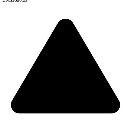
BNB
$596.09