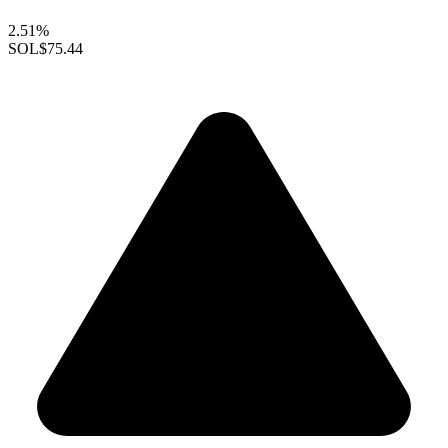
2.51%
SOL
$75.44