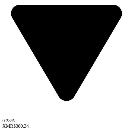
0.28%
XMR
$380.34