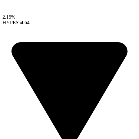
2.15%
HYPE
$54.64