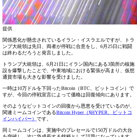
提供
関係悪化が懸念されているイラン・イスラエルですが、トラ
ンプ大統領は先日、両者が停戦に合意をし、6月25日に戦闘
は終わるだろうと発言しました。
トランプ大統領は、6月21日にイラン国内にある3箇所の核施
設を爆撃したことで、中東地域における緊張が高まり、仮想
通貨市場も大きな影響を受けました。
一時は10万ドルを下回ったBitcoin（BTC、ビットコイン）で
すが、今回の停戦宣言によって価格は回復傾向にあります。
そのようなビットコインの回復から恩恵を受けているのが、
関連ミームコインである
Bitcoin Hyper（$HYPER、ビットコ
インハイパー）
です。
同ミームコインは、実施中のプレセールで150万ドルの大台
を突破し、次に急成長する銘柄として話題になっています。