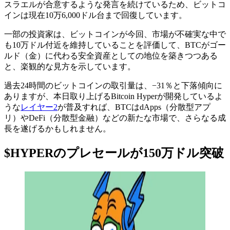
スラエルが合意するような発言を続けているため、ビットコ
インは現在10万6,000ドル台まで回復しています。
一部の投資家は、ビットコインが今回、市場が不確実な中で
も10万ドル付近を維持していることを評価して、BTCがゴー
ルド（金）に代わる安全資産としての地位を築きつつある
と、楽観的な見方を示しています。
過去24時間のビットコインの取引量は、−31％と下落傾向に
ありますが、本日取り上げるBitcoin Hyperが開発しているよ
うな
レイヤー2
が普及すれば、BTCはdApps（分散型アプ
リ）やDeFi（分散型金融）などの新たな市場で、さらなる成
長を遂げるかもしれません。
$HYPERのプレセールが150万ドル突破