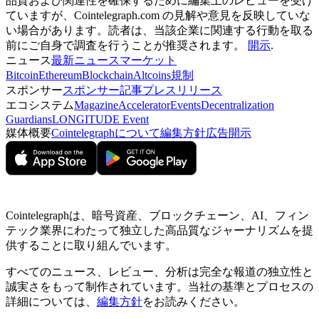
品質および関連性を確保するために編集上のレビューを受け
ていますが、Cointelegraph.com の見解や意見を反映していな
い場合があります。読者は、当該企業に関連する行動を取る
前にご自身で調査を行うことが推奨されます。
開示
.
ニュース
最新ニュース
マーケット
Bitcoin
Ethereum
Blockchain
Altcoins
規制
スポンサー
スポンサー記事
プレスリリース
エコシステム
Magazine
Accelerator
Events
Decentralization
Guardians
LONGITUDE Event
媒体概要
Cointelegraphについて
編集方針
広告開示
Cointelegraphは、暗号資産、ブロックチェーン、AI、フィン
テック業界にわたって独立した高品質なジャーナリズムを提
供することに取り組んでいます。
すべてのニュース、レビュー、分析は完全な報道の独立性と
誠実さをもって制作されています。当社の基準とプロセスの
詳細については、
編集方針
をお読みください。