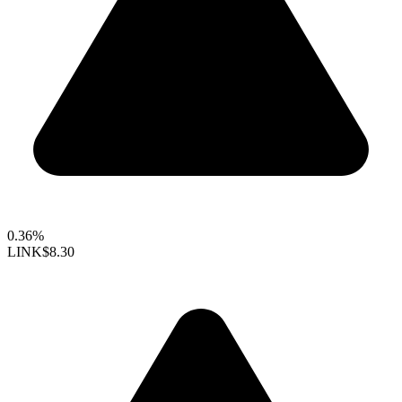
0.36%
LINK
$8.30