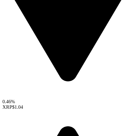
0.46%
XRP
$1.04