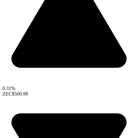
0.31%
ZEC
$500.98