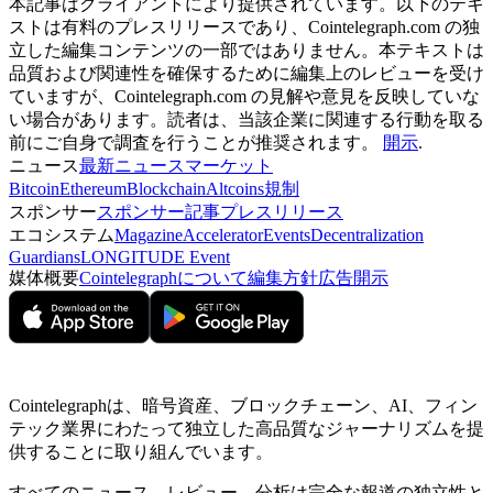
本記事はクライアントにより提供されています。以下のテキ
ストは有料のプレスリリースであり、Cointelegraph.com の独
立した編集コンテンツの一部ではありません。本テキストは
品質および関連性を確保するために編集上のレビューを受け
ていますが、Cointelegraph.com の見解や意見を反映していな
い場合があります。読者は、当該企業に関連する行動を取る
前にご自身で調査を行うことが推奨されます。
開示
.
ニュース
最新ニュース
マーケット
Bitcoin
Ethereum
Blockchain
Altcoins
規制
スポンサー
スポンサー記事
プレスリリース
エコシステム
Magazine
Accelerator
Events
Decentralization
Guardians
LONGITUDE Event
媒体概要
Cointelegraphについて
編集方針
広告開示
Cointelegraphは、暗号資産、ブロックチェーン、AI、フィン
テック業界にわたって独立した高品質なジャーナリズムを提
供することに取り組んでいます。
すべてのニュース、レビュー、分析は完全な報道の独立性と