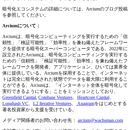
暗号化エコシステムの詳細については、Arciumのブログ投稿
を参照してください。
Arciumについて：
Arciumは、暗号化コンピューティングを実行するための「信
頼性」「検証可能性」「効率性」を兼ね備えたフレームワー
クを提供する暗号化スーパーコンピュータである。2022年に
設立されたArciumは、暗号化コンピューティングを実行する
ための「信頼性」「検証可能性」「効率性」を兼ね備えたフ
レームワークを開発者、アプリケーション、ひいては業界全
体に提供している。Arciumを採用することで、インターネッ
トは完全に暗号化された状態でデータを最大限に利用するこ
とができる。Arciumは、「インターネット全体を暗号化して
実行できるようにする」ことをミッションとしており、
Greenfield Capital
,
Coinbase Ventures
、
Heartcore Capital
、
Longhash VC
、
L2 Iterative Ventures
、
Anagram
をはじめとする
著名投資家から支援を受けている。
メディア関係者のお問い合わせ先：
arcium@wachsman.com