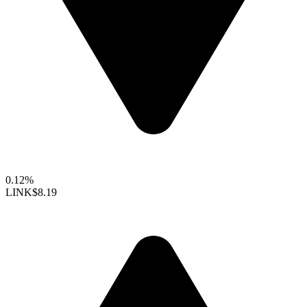
0.12%
LINK
$8.19