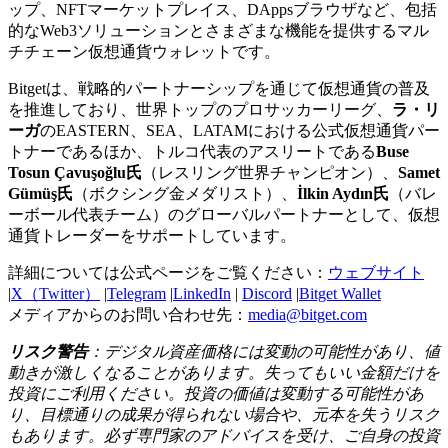
ップ、NFTマーケットプレイス、DAppsブラウザなど、包括
的なWeb3ソリューションとさまざまな機能を提供するマル
チチェーン仮想通貨ウォレットです。
Bitgetは、戦略的パートナーシップを通じて仮想通貨の普及
を推進しており、世界トップのプロサッカーリーグ、
ラ・リ
ーガ
のEASTERN、SEA、LATAMにおける公式仮想通貨パー
トナーであるほか、トルコ代表のアスリートである
Buse
Tosun Çavuşoğlu氏
（レスリング世界チャンピオン）、
Samet
Gümüş氏
（ボクシング金メダリスト）、
İlkin Aydın氏
（バレ
ーボール代表チーム）のグローバルパートナーとして、仮想
通貨トレーダーをサポートしています。
詳細については公式ページをご覧ください：
ウェブサイト
|
X（Twitter）
|
Telegram
|
LinkedIn
|
Discord
|
Bitget Wallet
メディアからのお問い合わせ先：
media@bitget.com
リスク警告
：デジタル資産価格には変動の可能性があり、値
動きが激しくなることがあります。失ってもいい金額だけを
投資にご利用ください。投資の価値は変動する可能性があ
り、目標通りの成果が得られない場合や、元本を失うリスク
もあります。必ず専門家のアドバイスを受け、ご自身の投資