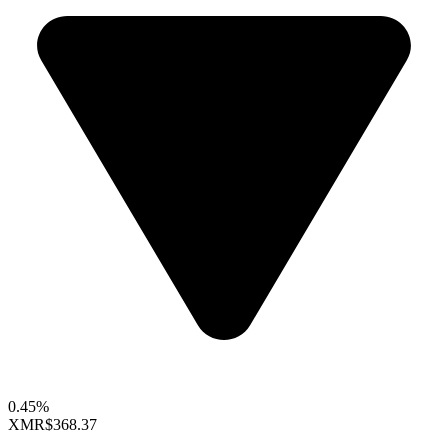
0.45%
XMR
$368.37