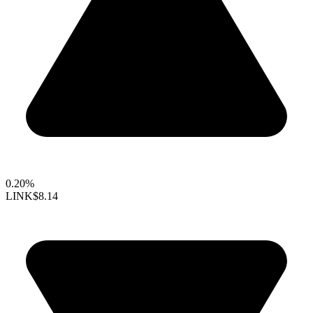
0.20%
LINK
$8.14