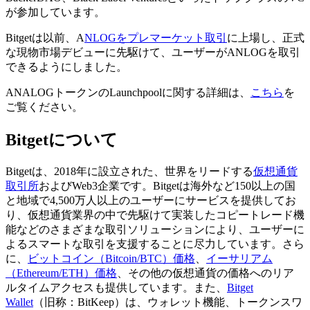
が参加しています。
Bitgetは以前、A
NLOGをプレマーケット取引
に上場し、正式
な現物市場デビューに先駆けて、ユーザーがANLOGを取引
できるようにしました。
ANALOGトークンのLaunchpoolに関する詳細は、
こちら
を
ご覧ください。
Bitgetについて
Bitgetは、2018年に設立された、世界をリードする
仮想通貨
取引所
およびWeb3企業です。Bitgetは海外など150以上の国
と地域で4,500万人以上のユーザーにサービスを提供してお
り、仮想通貨業界の中で先駆けて実装したコピートレード機
能などのさまざまな取引ソリューションにより、ユーザーに
よるスマートな取引を支援することに尽力しています。さら
に、
ビットコイン（Bitcoin/BTC）価格
、
イーサリアム
（Ethereum/ETH）価格
、その他の仮想通貨の価格へのリア
ルタイムアクセスも提供しています。また、
Bitget
Wallet
（旧称：BitKeep）は、ウォレット機能、トークンスワ