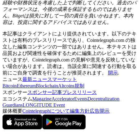
経験や財務状況を考慮した上で判断してください。過去のパ
フォーマンスは、今後の成果を保証するものではありませ
ん。Bitgetは損失に対して一切の責任を負いかねます。本内
容は、投資に関するアドバイスではありません。
本記事はクライアントにより提供されています。以下のテキ
ストは有料のプレスリリースであり、Cointelegraph.com の独
立した編集コンテンツの一部ではありません。本テキストは
品質および関連性を確保するために編集上のレビューを受け
ていますが、Cointelegraph.com の見解や意見を反映していな
い場合があります。読者は、当該企業に関連する行動を取る
前にご自身で調査を行うことが推奨されます。
開示
.
ニュース
最新ニュース
マーケット
Bitcoin
Ethereum
Blockchain
Altcoins
規制
スポンサー
スポンサー記事
プレスリリース
エコシステム
Magazine
Accelerator
Events
Decentralization
Guardians
LONGITUDE Event
媒体概要
Cointelegraphについて
編集方針
広告開示