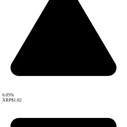
6.05%
XRP
$1.02