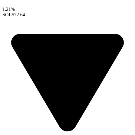
1.21%
SOL
$72.64