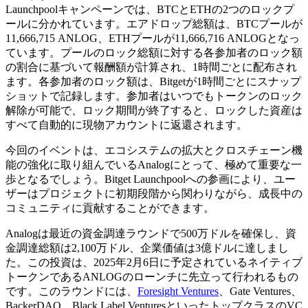
Launchpoolキャンペーンでは、BTCとETHの2つのロックプ
ールに分かれています。エアドロップ総額は、BTCプールが
11,666,715 ANLOG、ETHプールが11,666,716 ANLOGとなっ
ています。プールのロック総額に対する各参加者のロック額
の割合に基づいて報酬額が計算され、1時間ごとに配布され
ます。各参加者のロック額は、Bitgetが1時間ごとにスナップ
ショットで記録します。参加者はいつでもトークンのロック
解除が可能で、ロック期間が終了すると、ロックした資産は
すべて自動的に現物アカウントに返還されます。
今回のイベントは、エコシステムの拡大とクロスチェーン機
能の強化に取り組んでいるAnalogにとって、極めて重要な一
歩となるでしょう。Bitget Launchpoolへの参画により、ユー
ザーはプロジェクトに初期段階から関わりながら、成長中の
コミュニティに貢献することができます。
Analogは最近の資金調達ラウンドで500万ドルを確保し、資
金調達総額は2,100万ドル、企業価値は3億ドルに達しまし
た。この投資は、2025年2月6日に予定されているネイティブ
トークンであるANLOGのローンチに先立って行われるもの
です。このラウンドには、
Foresight Ventures
、Gate Ventures、
BackerDAO、Black Label VenturesといったトップクラスのVC