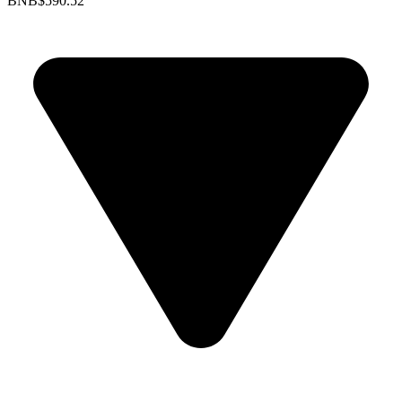
BNB
$590.52