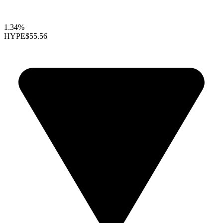
1.34%
HYPE
$55.56