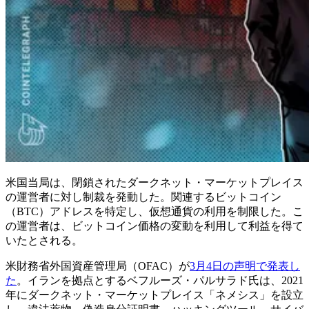
米国当局は、閉鎖されたダークネット・マーケットプレイス
の運営者に対し制裁を発動した。関連するビットコイン
（BTC）アドレスを特定し、仮想通貨の利用を制限した。こ
の運営者は、ビットコイン価格の変動を利用して利益を得て
いたとされる。
米財務省外国資産管理局（OFAC）が
3月4日の声明で発表し
た
。イランを拠点とするベフルーズ・パルサラド氏は、2021
年にダークネット・マーケットプレイス「ネメシス」を設立