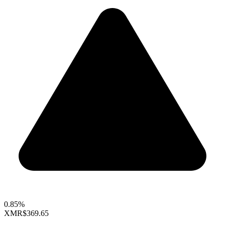
0.85%
XMR
$369.65