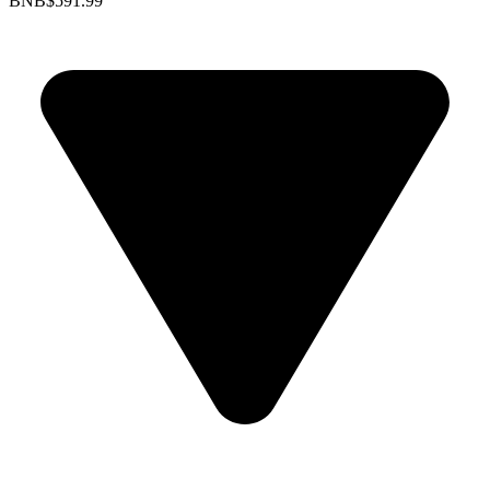
BNB
$591.99