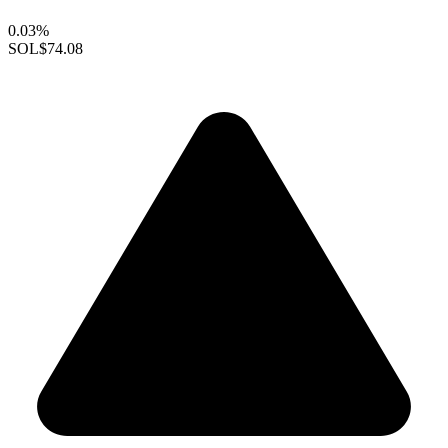
0.03%
SOL
$74.08