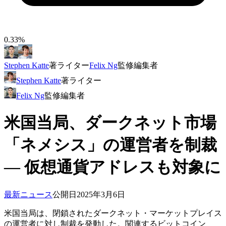
0.33%
Stephen Katte
著
ライター
Felix Ng
監修
編集者
Stephen Katte
著
ライター
Felix Ng
監修
編集者
米国当局、ダークネット市場
「ネメシス」の運営者を制裁
— 仮想通貨アドレスも対象に
最新ニュース
公開日
2025年3月6日
米国当局は、閉鎖されたダークネット・マーケットプレイス
の運営者に対し制裁を発動した。関連するビットコイン