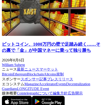
ビットコイン、1000万円の壁で足踏み続く……そ
の裏で「金」が中国マネーに乗って独り勝ち
2026年8月6日
William Suberg
ニュース
最新ニュース
マーケット
Bitcoin
Ethereum
Blockchain
Altcoins
規制
スポンサー
スポンサー記事
プレスリリース
エコシステム
Magazine
Accelerator
Events
Decentralization
Guardians
LONGITUDE Event
媒体概要
Cointelegraphについて
編集方針
広告開示