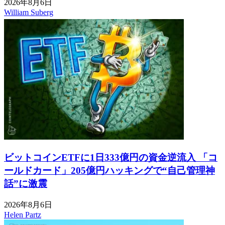
2026年8月6日
William Suberg
ビットコインETFに1日333億円の資金逆流入 「コ
ールドカード」205億円ハッキングで“自己管理神
話”に激震
2026年8月6日
Helen Partz