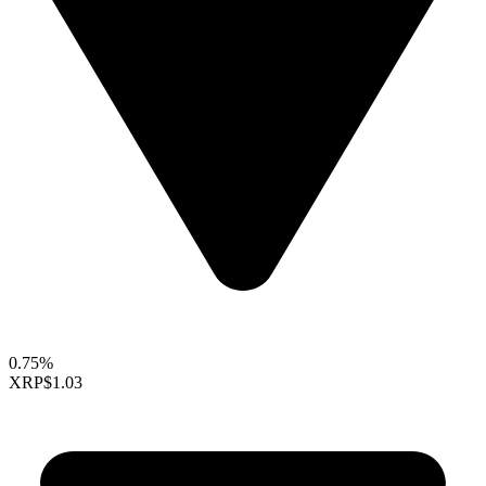
0.75%
XRP
$1.03