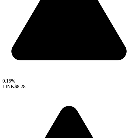
0.15%
LINK
$8.28