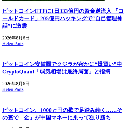
ビットコインETFに1日333億円の資金逆流入 「コ
ールドカード」205億円ハッキングで“自己管理神
話”に激震
2026年8月6日
Helen Partz
ビットコイン安値圏でクジラが密かに“爆買い”中
CryptoQuant「弱気相場は最終局面」と指摘
2026年8月6日
Helen Partz
ビットコイン、1000万円の壁で足踏み続く……そ
の裏で「金」が中国マネーに乗って独り勝ち