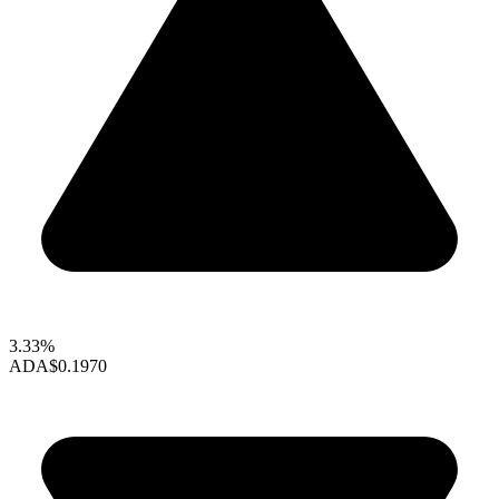
3.33%
ADA
$0.1970