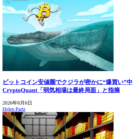
ビットコイン安値圏でクジラが密かに“爆買い”中
CryptoQuant「弱気相場は最終局面」と指摘
2026年8月6日
Helen Partz