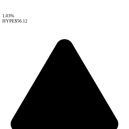
1.03%
HYPE
$56.12