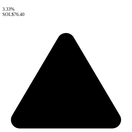
3.33%
SOL
$76.40