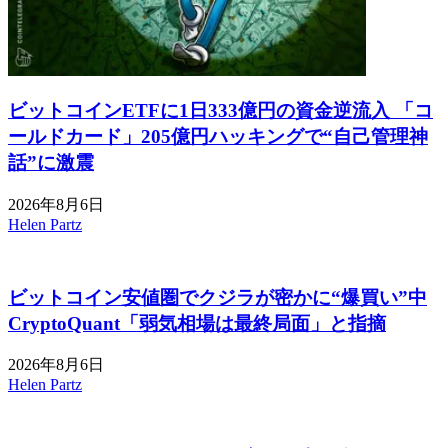
ビットコインETFに1日333億円の資金逆流入 「コ
ールドカード」205億円ハッキングで“自己管理神
話”に激震
2026年8月6日
Helen Partz
ビットコイン安値圏でクジラが密かに“爆買い”中
CryptoQuant「弱気相場は最終局面」と指摘
2026年8月6日
Helen Partz