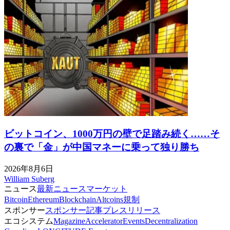
ビットコイン、1000万円の壁で足踏み続く……そ
の裏で「金」が中国マネーに乗って独り勝ち
2026年8月6日
William Suberg
ニュース
最新ニュース
マーケット
Bitcoin
Ethereum
Blockchain
Altcoins
規制
スポンサー
スポンサー記事
プレスリリース
エコシステム
Magazine
Accelerator
Events
Decentralization