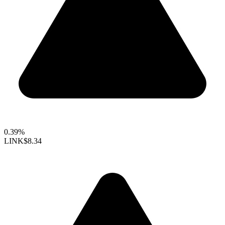
0.39%
LINK
$8.34