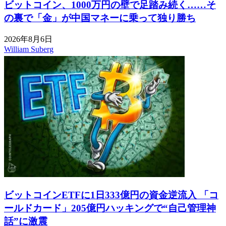
ビットコイン、1000万円の壁で足踏み続く……そ
の裏で「金」が中国マネーに乗って独り勝ち
2026年8月6日
William Suberg
ビットコインETFに1日333億円の資金逆流入 「コ
ールドカード」205億円ハッキングで“自己管理神
話”に激震