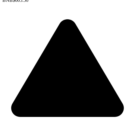
BNB
$605.56