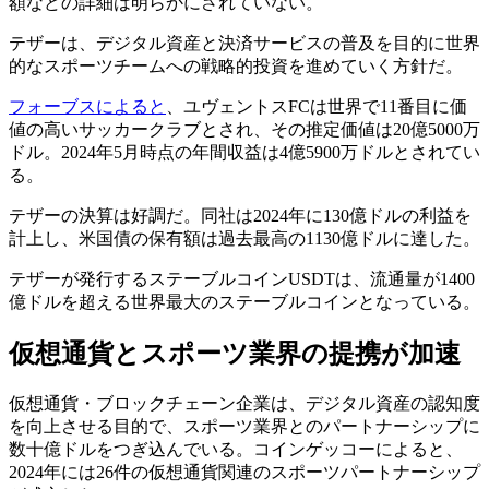
額などの詳細は明らかにされていない。
テザーは、デジタル資産と決済サービスの普及を目的に世界
的なスポーツチームへの戦略的投資を進めていく方針だ。
フォーブスによると
、ユヴェントスFCは世界で11番目に価
値の高いサッカークラブとされ、その推定価値は20億5000万
ドル。2024年5月時点の年間収益は4億5900万ドルとされてい
る。
テザーの決算は好調だ。同社は2024年に130億ドルの利益を
計上し、米国債の保有額は過去最高の1130億ドルに達した。
テザーが発行するステーブルコインUSDTは、流通量が1400
億ドルを超える世界最大のステーブルコインとなっている。
仮想通貨とスポーツ業界の提携が加速
仮想通貨・ブロックチェーン企業は、デジタル資産の認知度
を向上させる目的で、スポーツ業界とのパートナーシップに
数十億ドルをつぎ込んでいる。コインゲッコーによると、
2024年には26件の仮想通貨関連のスポーツパートナーシップ