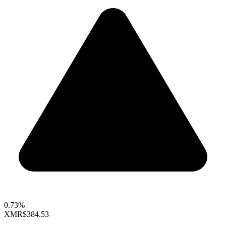
0.73%
XMR
$384.53