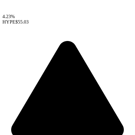
4.23%
HYPE
$55.03