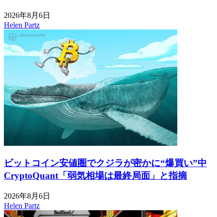
2026年8月6日
Helen Partz
ビットコイン安値圏でクジラが密かに“爆買い”中
CryptoQuant「弱気相場は最終局面」と指摘
2026年8月6日
Helen Partz