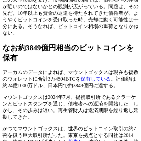
が近いのではないかとの観測が広がっている。問題は、その
先だ。10年以上も資金の返還を待たされてきた債権者が、よ
うやくビットコインを受け取った時、売却に動く可能性は十
分にある。そうなれば、ビットコイン相場の重荷となりかね
ない。
なお約3849億円相当のビットコインを
保有
アーカムのデータによれば、マウントゴックスは現在も複数
のウォレットに合計3万4504BTCを
保有している
。評価額は
約24億1000万ドル、日本円で約3849億円に達する。
マウントゴックスは2024年7月、提携取引所であるクラーケ
ンとビットスタンプを通じ、債権者への返済を開始した。し
かし、その歩みは遅い。再生管財人は返済期限を繰り返し延
期してきた。
かつてマウントゴックスは、世界のビットコイン取引の約7
割を扱う巨大取引所だった。東京を拠点とする同社は2014