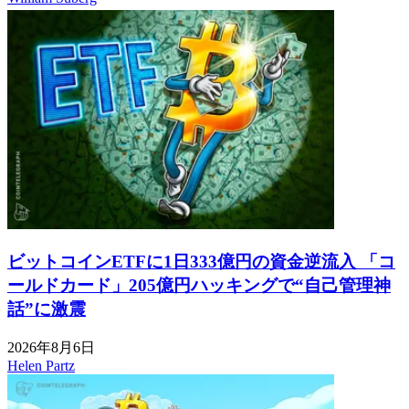
ビットコインETFに1日333億円の資金逆流入 「コ
ールドカード」205億円ハッキングで“自己管理神
話”に激震
2026年8月6日
Helen Partz