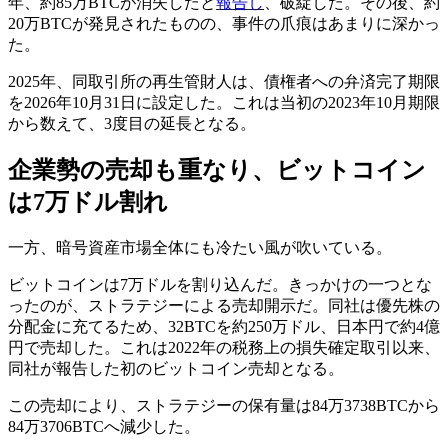
年、約85万BTCが消失したと
報告し
、破綻した。その後、約
20万BTCが発見されたものの、事件の爪痕はあまりに深かっ
た。
2025年、同取引所の再生管財人は、債権者への弁済完了期限
を2026年10月31日に設定した。これは当初の2023年10月期限
から数えて、3度目の延長となる。
企業勢の売却も重なり、ビットコイン
は7万ドル割れ
一方、暗号資産市場全体にも冷たい風が吹いている。
ビットコインは7万ドルを割り込んだ。きっかけの一つとな
ったのが、ストラテジーによる売却開示だ。同社は優先株の
分配金に充てるため、32BTCを約250万ドル、日本円で約4億
円で売却した。これは2022年の税務上の損失確定取引以来、
同社が報告した初のビットコイン売却となる。
この売却により、ストラテジーの保有量は84万3738BTCから
84万3706BTCへ減少した。