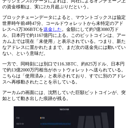
テリジェンスのデータによれば、同社によるオンチェーン上
の資金移動は、実に2カ月超ぶりだという。
ブロックチェーンデータによると、マウントゴックスは協定
世界時午前4時47分、コールドウォレットから未特定のアド
レスへ1万306BTCを
送金した
。金額にして約7億3080万ド
ル、日本円で約1167億円に上る。このビットコインは、アー
カム上では現在「未使用」と表示されている。つまり、新た
なアドレスに置かれたままで、まだ次の送金先には動いてい
ない、という意味だ。
一方で、同時刻には別口で116.3BTC、約825万ドル、日本円
で約13億2000万円相当がホットウォレットへ送られている。
こちらは「使用済み」と表示されており、すでに別のアドレ
スへ再移動されたことを示している。
アーカムの画面には、沈黙していた巨額ビットコインが、突
如として動き出した痕跡が残る。