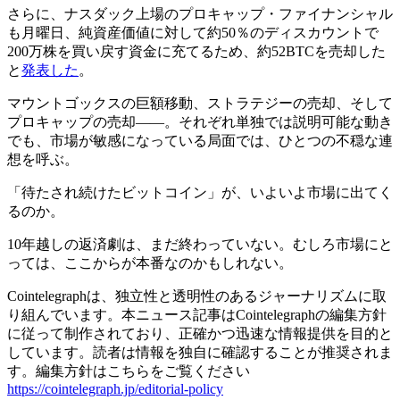
さらに、ナスダック上場のプロキャップ・ファイナンシャル
も月曜日、純資産価値に対して約50％のディスカウントで
200万株を買い戻す資金に充てるため、約52BTCを売却した
と
発表した
。
マウントゴックスの巨額移動、ストラテジーの売却、そして
プロキャップの売却――。それぞれ単独では説明可能な動き
でも、市場が敏感になっている局面では、ひとつの不穏な連
想を呼ぶ。
「待たされ続けたビットコイン」が、いよいよ市場に出てく
るのか。
10年越しの返済劇は、まだ終わっていない。むしろ市場にと
っては、ここからが本番なのかもしれない。
Cointelegraphは、独立性と透明性のあるジャーナリズムに取
り組んでいます。本ニュース記事はCointelegraphの編集方針
に従って制作されており、正確かつ迅速な情報提供を目的と
しています。読者は情報を独自に確認することが推奨されま
す。編集方針はこちらをご覧ください
https://cointelegraph.jp/editorial-policy