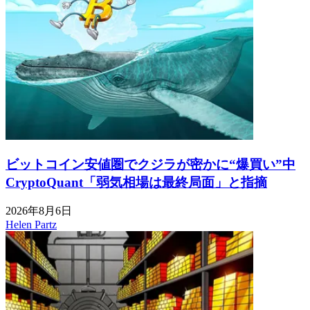
ビットコイン安値圏でクジラが密かに“爆買い”中
CryptoQuant「弱気相場は最終局面」と指摘
2026年8月6日
Helen Partz