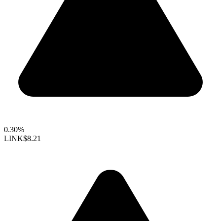
0.30%
LINK
$8.21