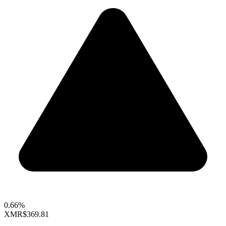
0.66%
XMR
$369.81