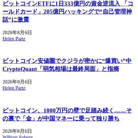
ビットコインETFに1日333億円の資金逆流入 「コ
ールドカード」205億円ハッキングで“自己管理神
話”に激震
2026年8月6日
Helen Partz
ビットコイン安値圏でクジラが密かに“爆買い”中
CryptoQuant「弱気相場は最終局面」と指摘
2026年8月6日
Helen Partz
ビットコイン、1000万円の壁で足踏み続く……そ
の裏で「金」が中国マネーに乗って独り勝ち
2026年8月6日
William Suberg