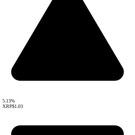
5.13%
XRP
$1.03