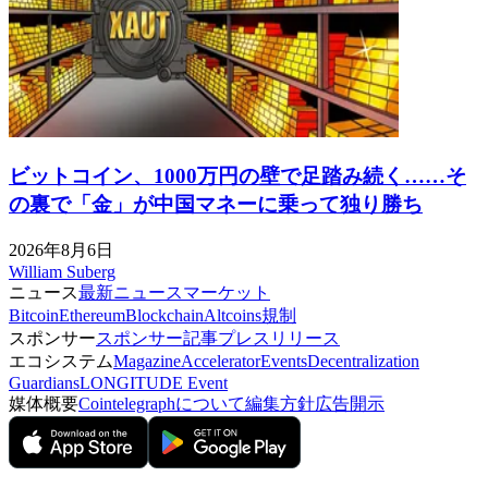
ビットコイン、1000万円の壁で足踏み続く……そ
の裏で「金」が中国マネーに乗って独り勝ち
2026年8月6日
William Suberg
ニュース
最新ニュース
マーケット
Bitcoin
Ethereum
Blockchain
Altcoins
規制
スポンサー
スポンサー記事
プレスリリース
エコシステム
Magazine
Accelerator
Events
Decentralization
Guardians
LONGITUDE Event
媒体概要
Cointelegraphについて
編集方針
広告開示