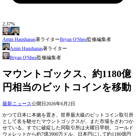
2.37%
Amin Haqshanas
著
ライター
Bryan O'Shea
監修
編集者
Amin Haqshanas
著
ライター
Bryan O'Shea
監修
編集者
マウントゴックス、約1180億
円相当のビットコインを移動
最新ニュース
公開日
2026年6月2日
かつて日本に本拠を置き、世界最大級のビットコイン取引所
として名を馳せたマウントゴックスが、また市場をざわつか
せている。すでに破綻した同取引所は火曜日早朝、コールド
ウォレットから約7億3900万ドル、日本円にして約1180億円