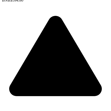
BNB
$594.80