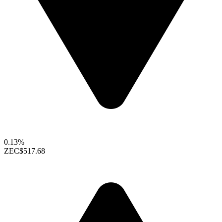
0.13%
ZEC
$517.68