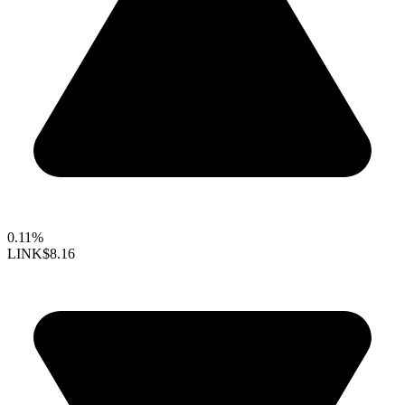
0.11%
LINK
$8.16