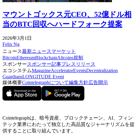
マウントゴックス元CEO、52億ドル相
当のBTC回収へハードフォーク提案
2026年3月1日
Felix Ng
ニュース
最新ニュース
マーケット
Bitcoin
Ethereum
Blockchain
Altcoins
規制
スポンサー
スポンサー記事
プレスリリース
エコシステム
Magazine
Accelerator
Events
Decentralization
Guardians
LONGITUDE Event
媒体概要
Cointelegraphについて
編集方針
広告開示
Cointelegraphは、暗号資産、ブロックチェーン、AI、フィン
テック業界にわたって独立した高品質なジャーナリズムを提
供することに取り組んでいます。