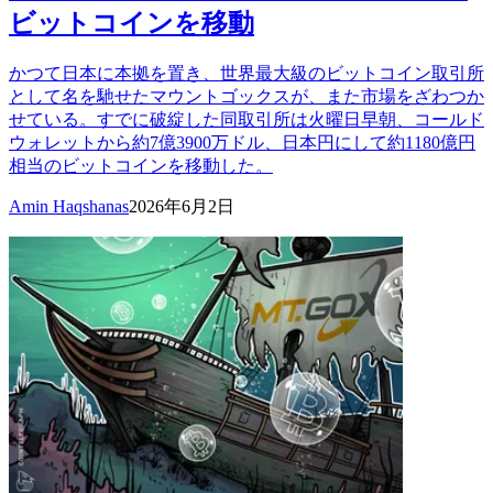
ビットコインを移動
かつて日本に本拠を置き、世界最大級のビットコイン取引所
として名を馳せたマウントゴックスが、また市場をざわつか
せている。すでに破綻した同取引所は火曜日早朝、コールド
ウォレットから約7億3900万ドル、日本円にして約1180億円
相当のビットコインを移動した。
Amin Haqshanas
2026年6月2日