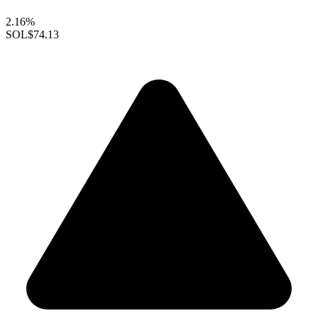
2.16%
SOL
$74.13