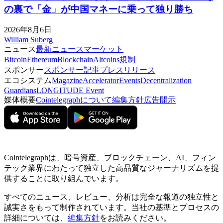
の裏で「金」が中国マネーに乗って独り勝ち
2026年8月6日
William Suberg
ニュース
最新ニュース
マーケット
Bitcoin
Ethereum
Blockchain
Altcoins
規制
スポンサー
スポンサー記事
プレスリリース
エコシステム
Magazine
Accelerator
Events
Decentralization
Guardians
LONGITUDE Event
媒体概要
Cointelegraphについて
編集方針
広告開示
Cointelegraphは、暗号資産、ブロックチェーン、AI、フィン
テック業界にわたって独立した高品質なジャーナリズムを提
供することに取り組んでいます。
すべてのニュース、レビュー、分析は完全な報道の独立性と
誠実さをもって制作されています。当社の基準とプロセスの
詳細については、
編集方針
をお読みください。