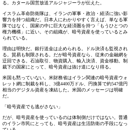
る。カタール国営放送アルジャジーラが伝えた。
イスラム革命防衛隊は、イランの軍事・政治・経済に強い影
響力を持つ組織だ。日本人にわかりやすく言えば、単なる軍
隊ではなく、国家の中に巨大な経済圏を持つ「もうひとつの
権力機構」に近い。その組織が、暗号資産を使っているとみ
られている。
理由は明快だ。銀行送金は止められる。ドル決済も監視され
る。貿易も制限される。だが暗号資産なら、従来の金融網を
迂回できる。石油取引、物資購入、輸入決済、資金移動。制
裁下の国家にとって、暗号資産は抜け道になり得る。
米国も黙っていない。米財務省はイラン関連の暗号資産ウォ
レット網に制裁を科し、3億4400万ドル、円換算で約547億円
相当のデジタル資産を凍結した。米国のメッセージは明確
だ。
「暗号資産でも逃がさない」
だが、暗号資産を使っているのは体制側だけではない。普通
のイラン市民にとっても、暗号資産は生活防衛の手段になっ
ている。