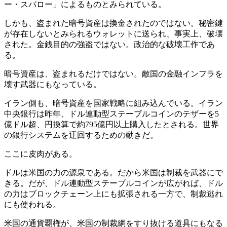
ー・スパロー」によるものとみられている。
しかも、盗まれた暗号資産は換金されたのではない。秘密鍵
が存在しないとみられるウォレットに送られ、事実上、破壊
された。金銭目的の強盗ではない。政治的な破壊工作であ
る。
暗号資産は、盗まれるだけではない。敵国の金融インフラを
壊す武器にもなっている。
イラン側も、暗号資産を国家戦略に組み込んでいる。イラン
中央銀行は昨年、ドル連動型ステーブルコインのテザーを5
億ドル超、円換算で約795億円以上購入したとされる。世界
の銀行システムを迂回するための動きだ。
ここに皮肉がある。
ドルは米国の力の源泉である。だから米国は制裁を武器にで
きる。だが、ドル連動型ステーブルコインが広がれば、ドル
の力はブロックチェーン上にも拡張される一方で、制裁逃れ
にも使われる。
米国の通貨覇権が、米国の制裁網をすり抜ける道具にもなる