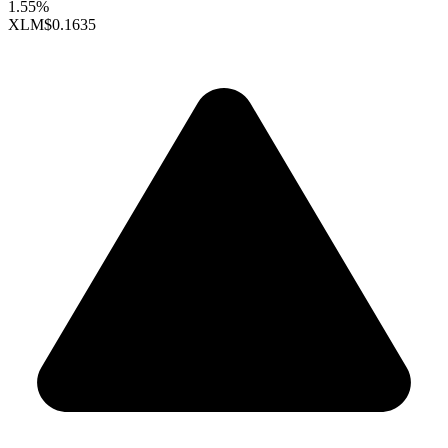
1.55%
XLM
$0.1635