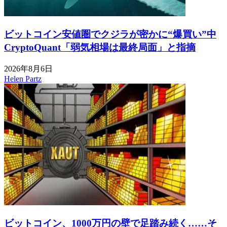
ビットコイン安値圏でクジラが密かに“爆買い”中
CryptoQuant「弱気相場は最終局面」と指摘
2026年8月6日
Helen Partz
ビットコイン、1000万円の壁で足踏み続く……そ