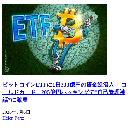
ビットコインETFに1日333億円の資金逆流入 「コ
ールドカード」205億円ハッキングで“自己管理神
話”に激震
2026年8月6日
Helen Partz