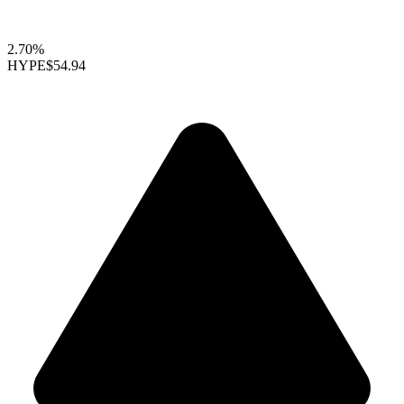
2.70%
HYPE
$54.94