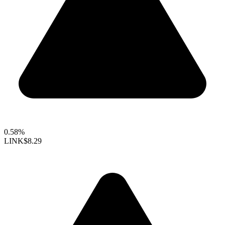
0.58%
LINK
$8.29