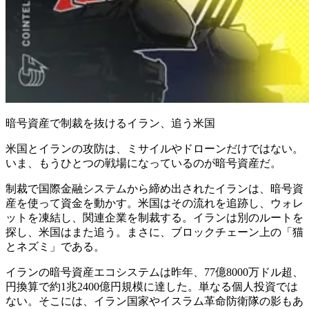
暗号資産で制裁を抜けるイラン、追う米国
米国とイランの攻防は、ミサイルやドローンだけではない。
いま、もうひとつの戦場になっているのが暗号資産だ。
制裁で国際金融システムから締め出されたイランは、暗号資
産を使って資金を動かす。米国はその流れを追跡し、ウォレ
ットを凍結し、関連企業を制裁する。イランは別のルートを
探し、米国はまた追う。まさに、ブロックチェーン上の「猫
とネズミ」である。
イランの暗号資産エコシステムは昨年、77億8000万ドル超、
円換算で約1兆2400億円規模に達した。単なる個人投資では
ない。そこには、イラン国家やイスラム革命防衛隊の影もあ