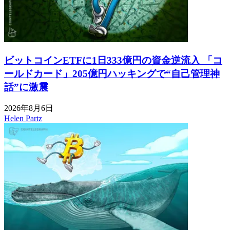
ビットコインETFに1日333億円の資金逆流入 「コ
ールドカード」205億円ハッキングで“自己管理神
話”に激震
2026年8月6日
Helen Partz