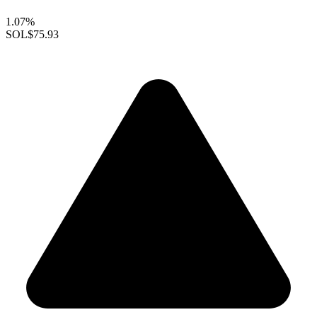
1.07%
SOL
$75.93