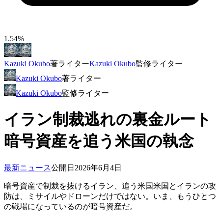
1.54%
Kazuki Okubo
著
ライター
Kazuki Okubo
監修
ライター
Kazuki Okubo
著
ライター
Kazuki Okubo
監修
ライター
イラン制裁逃れの裏金ルート
暗号資産を追う米国の執念
最新ニュース
公開日
2026年6月4日
暗号資産で制裁を抜けるイラン、追う米国米国とイランの攻
防は、ミサイルやドローンだけではない。いま、もうひとつ
の戦場になっているのが暗号資産だ。