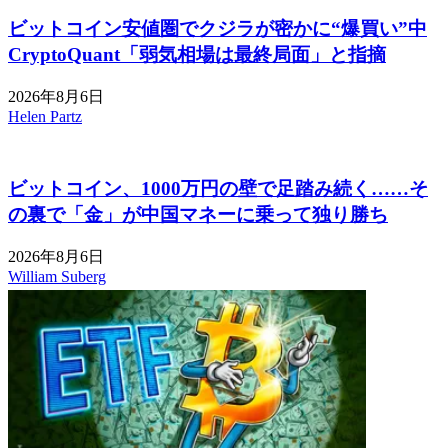
ビットコイン安値圏でクジラが密かに“爆買い”中
CryptoQuant「弱気相場は最終局面」と指摘
2026年8月6日
Helen Partz
ビットコイン、1000万円の壁で足踏み続く……そ
の裏で「金」が中国マネーに乗って独り勝ち
2026年8月6日
William Suberg