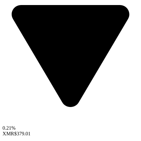
0.21%
XMR
$379.01