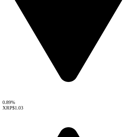
0.89%
XRP
$1.03