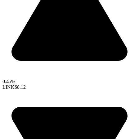
0.45%
LINK
$8.12