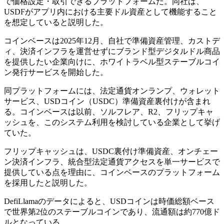
で価格設定・取引できるプラットフォームだ。同社は、
USDFがアプリ内における主要ドル資産として機能すること
を想定していると説明した。
コインベースは2025年12月、自社で準備資産管理、カストデ
ィ、決済インフラを運営せずにブランド型デジタルドル商品
を提供したい企業向けに、ホワイトラベル型ステーブルコイ
ン発行サービスを開始した。
同プラットフォームには、法定通貨オンランプ、ウォレット
サービス、USDコイン（USDC）準備資産裏付けが含まれ
る。コインベースは以前、ソルフレア、R2、フリップキャ
ッシュを、このシステム利用を検討している企業として挙げ
ていた。
フリップキャッシュは、USDC裏付け準備資産、オンチェー
ン決済インフラ、統合型法定通貨アクセスを単一サービスで
提供している点を理由に、コインベースのプラットフォーム
を採用したと説明した。
DefiLlamaのデータによると、USDコインは時価総額ベース
で世界第2位のステーブルコインであり、流通額は約770億ド
ルとなっている。