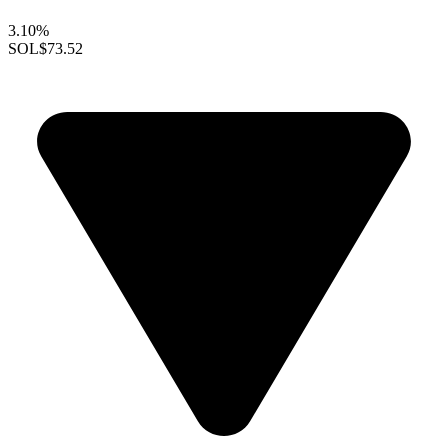
3.10%
SOL
$73.52