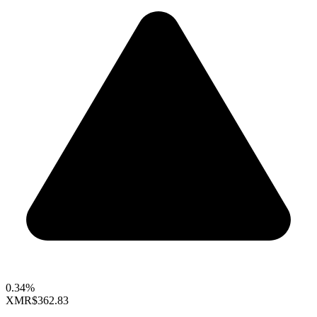
0.34%
XMR
$362.83