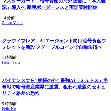
マスターカード、暗号資産の海外送金に「本人確
認」導入へ 新興ボーダーレスと実証実験開始
14 分前
Zoltan Vardai
クラウドフレア、AIエージェント向け暗号資産ウ
ォレットを新設 ステーブルコインで自動決済へ
1 時間前
Helen Partz
バイナンスすら"蚊帳の外" 最強AI「ミュトス」争
奪戦で暗号資産業界に激震、狙われ放題のセキュ
リティ格差の恐怖
5 時間前
Felix Ng