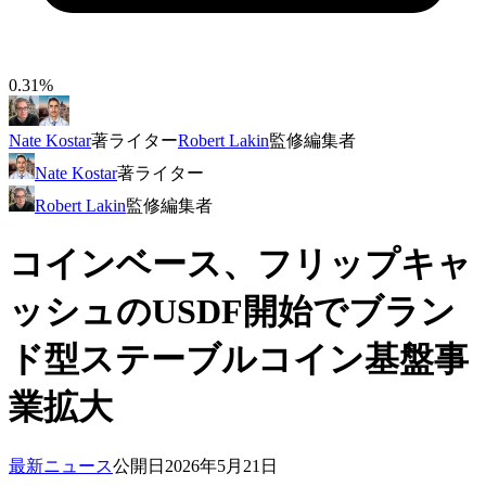
0.31%
Nate Kostar
著
ライター
Robert Lakin
監修
編集者
Nate Kostar
著
ライター
Robert Lakin
監修
編集者
コインベース、フリップキャ
ッシュのUSDF開始でブラン
ド型ステーブルコイン基盤事
業拡大
最新ニュース
公開日
2026年5月21日