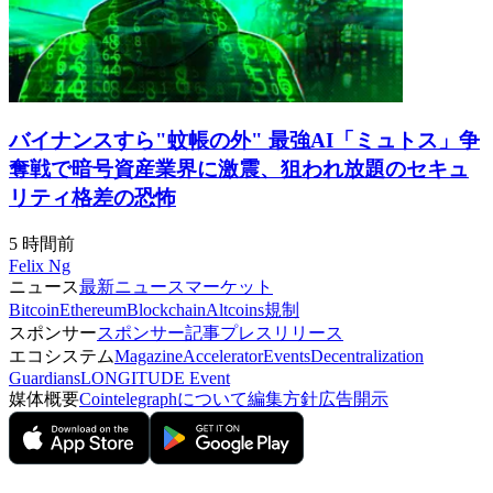
バイナンスすら"蚊帳の外" 最強AI「ミュトス」争
奪戦で暗号資産業界に激震、狙われ放題のセキュ
リティ格差の恐怖
5 時間前
Felix Ng
ニュース
最新ニュース
マーケット
Bitcoin
Ethereum
Blockchain
Altcoins
規制
スポンサー
スポンサー記事
プレスリリース
エコシステム
Magazine
Accelerator
Events
Decentralization
Guardians
LONGITUDE Event
媒体概要
Cointelegraphについて
編集方針
広告開示