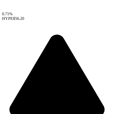
0.71%
HYPE
$56.20