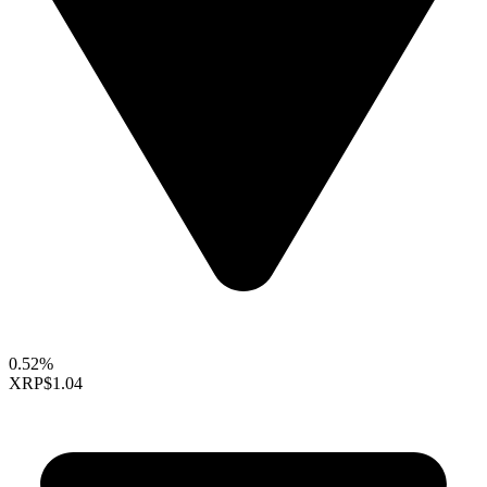
0.52%
XRP
$1.04