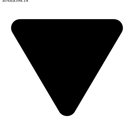
BNB
$594.14