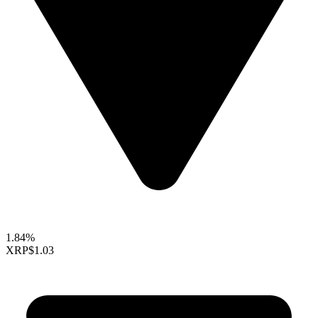
1.84%
XRP
$1.03