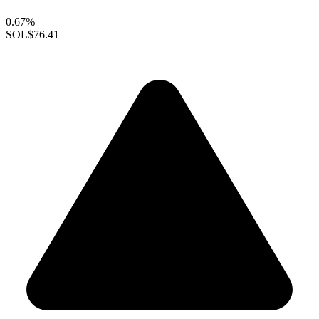
0.67%
SOL
$76.41