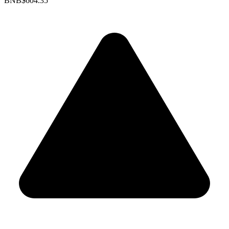
BNB
$604.35