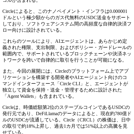
コルが含まれる。
Circleによると、このナノペイメント・インフラは0.000001
ドルという極少額からのガス代無料のUSDC送金をサポート
しており、ソフトウェアシステム間の高頻度な自律的決済フ
ロー向けに設計されている。
これらのツールにより、AIエージェントは、あらかじめ定
義された権限、支出制限、およびポリシー・ガードレールの
範囲内で、サポートされているブロックチェーンや決済ネッ
トワークを跨いで自律的に取引を行うことが可能になる。
また、今回の展開には、Circleのプラットフォーム上でアプ
リケーションを構築する開発者やAIエージェント向けのコ
マンドインターフェース「Circle CLI」と、エージェントが
独立して資金を保持・送金・管理するために設計された
「Agent Wallets」も含まれている。
Circleは、時価総額第2位のステーブルコインであるUSDCの
発行元であり、DeFiLlamaのデータによると、現在約780億ド
ルのUSDCが流通している。Circle（CRCL）の株価は、日中
の取引で約18%上昇し、過去1カ月では51%以上の高騰を見
せている。