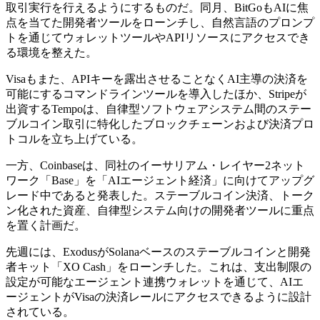
取引実行を行えるようにするものだ。同月、BitGoもAIに焦
点を当てた開発者ツールをローンチし、自然言語のプロンプ
トを通じてウォレットツールやAPIリソースにアクセスでき
る環境を整えた。
Visaもまた、APIキーを露出させることなくAI主導の決済を
可能にするコマンドラインツールを導入したほか、Stripeが
出資するTempoは、自律型ソフトウェアシステム間のステー
ブルコイン取引に特化したブロックチェーンおよび決済プロ
トコルを立ち上げている。
一方、Coinbaseは、同社のイーサリアム・レイヤー2ネット
ワーク「Base」を「AIエージェント経済」に向けてアップグ
レード中であると発表した。ステーブルコイン決済、トーク
ン化された資産、自律型システム向けの開発者ツールに重点
を置く計画だ。
先週には、ExodusがSolanaベースのステーブルコインと開発
者キット「XO Cash」をローンチした。これは、支出制限の
設定が可能なエージェント連携ウォレットを通じて、AIエ
ージェントがVisaの決済レールにアクセスできるように設計
されている。