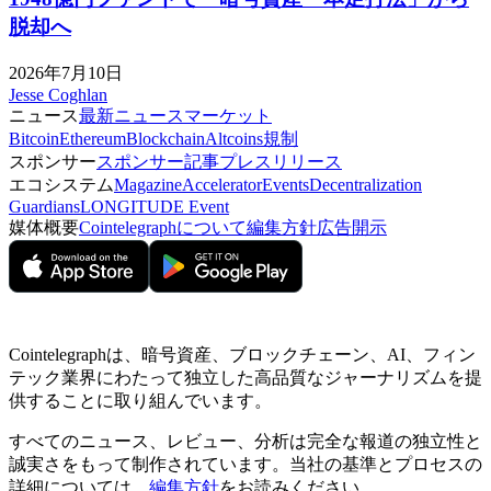
脱却へ
2026年7月10日
Jesse Coghlan
ニュース
最新ニュース
マーケット
Bitcoin
Ethereum
Blockchain
Altcoins
規制
スポンサー
スポンサー記事
プレスリリース
エコシステム
Magazine
Accelerator
Events
Decentralization
Guardians
LONGITUDE Event
媒体概要
Cointelegraphについて
編集方針
広告開示
Cointelegraphは、暗号資産、ブロックチェーン、AI、フィン
テック業界にわたって独立した高品質なジャーナリズムを提
供することに取り組んでいます。
すべてのニュース、レビュー、分析は完全な報道の独立性と
誠実さをもって制作されています。当社の基準とプロセスの
詳細については、
編集方針
をお読みください。