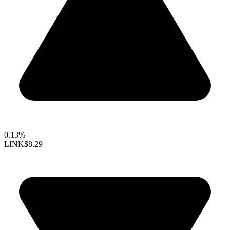
0.13%
LINK
$8.29