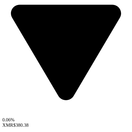
0.06%
XMR
$380.38