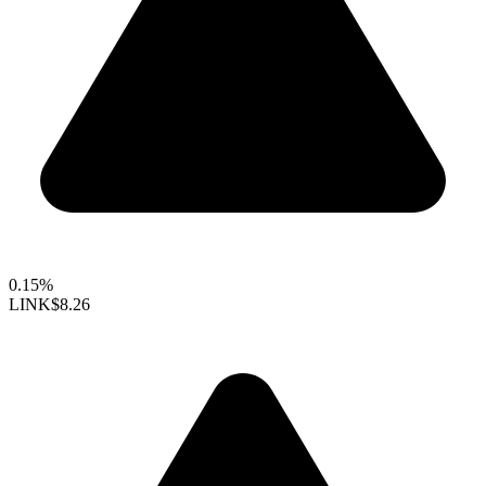
0.15%
LINK
$8.26