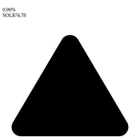
0.96%
SOL
$74.78