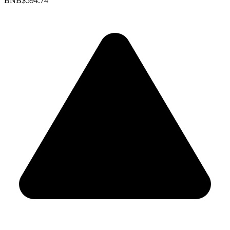
BNB
$594.74