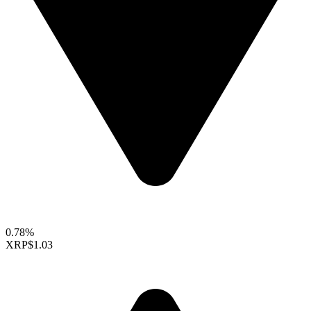
0.78%
XRP
$1.03