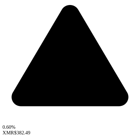
0.60%
XMR
$382.49