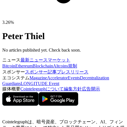
3.26%
Peter Thiel
No articles published yet. Check back soon.
ニュース
最新ニュース
マーケット
Bitcoin
Ethereum
Blockchain
Altcoins
規制
スポンサー
スポンサー記事
プレスリリース
エコシステム
Magazine
Accelerator
Events
Decentralization
Guardians
LONGITUDE Event
媒体概要
Cointelegraphについて
編集方針
広告開示
Cointelegraphは、暗号資産、ブロックチェーン、AI、フィン