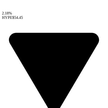
2.18%
HYPE
$54.45