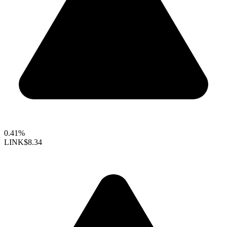
0.41%
LINK
$8.34