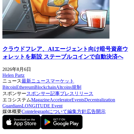
クラウドフレア、AIエージェント向け暗号資産ウ
ォレットを新設 ステーブルコインで自動決済へ
2026年8月6日
Helen Partz
ニュース
最新ニュース
マーケット
Bitcoin
Ethereum
Blockchain
Altcoins
規制
スポンサー
スポンサー記事
プレスリリース
エコシステム
Magazine
Accelerator
Events
Decentralization
Guardians
LONGITUDE Event
媒体概要
Cointelegraphについて
編集方針
広告開示