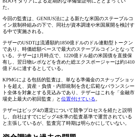
BDOイタリアによる定期的な準備金証明にとどまってい
た。
今回の監査は、GENIUS法による新たな米国のステーブルコ
イン規制枠組みの下で、同社が資本調達や米国展開を検討す
る中で実施される。
テザーのUSDTは流通額約1850億ドルのドル連動型トークン
であり、時価総額ベースで最大のステーブルコインとなって
いる。テザーは1月時点で、1220億ドル超の米国債を直接保
有し、翌日物レポなどを含めた総エクスポージャーは約1410
億ドルに達するとしている。
KPMGによる包括的監査は、単なる準備金のスナップショッ
トを超え、資産・負債・内部統制を含む広範なバランスシー
ト全体を対象とする見込みであり、テザーはこれを「金融市
場史上最大の初回監査」と
位置付けている
。
テザーはビッグ4の選定について競争プロセスを経たと説明
し、自社はすでにビッグ4水準の監査基準で運営されている
と主張しているが、監査完了時期は明らかにしていない。