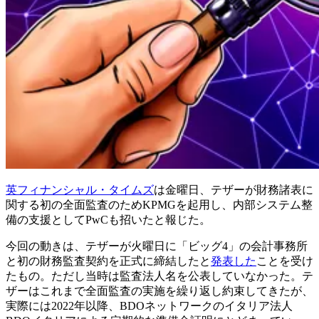
英フィナンシャル・タイムズ
は金曜日、テザーが財務諸表に
関する初の全面監査のためKPMGを起用し、内部システム整
備の支援としてPwCも招いたと報じた。
今回の動きは、テザーが火曜日に「ビッグ4」の会計事務所
と初の財務監査契約を正式に締結したと
発表した
ことを受け
たもの。ただし当時は監査法人名を公表していなかった。テ
ザーはこれまで全面監査の実施を繰り返し約束してきたが、
実際には2022年以降、BDOネットワークのイタリア法人