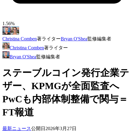
1.56%
Christina Comben
著
ライター
Bryan O'Shea
監修
編集者
Christina Comben
著
ライター
Bryan O'Shea
監修
編集者
ステーブルコイン発行企業テ
ザー、KPMGが全面監査へ
PwCも内部体制整備で関与＝
FT報道
最新ニュース
公開日
2026年3月27日