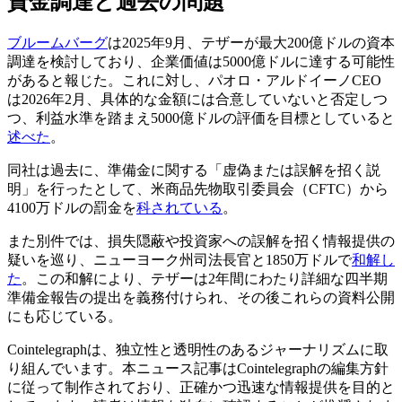
資金調達と過去の問題
ブルームバーグ
は2025年9月、テザーが最大200億ドルの資本
調達を検討しており、企業価値は5000億ドルに達する可能性
があると報じた。これに対し、パオロ・アルドイーノCEO
は2026年2月、具体的な金額には合意していないと否定しつ
つ、利益水準を踏まえ5000億ドルの評価を目標としていると
述べた
。
同社は過去に、準備金に関する「虚偽または誤解を招く説
明」を行ったとして、米商品先物取引委員会（CFTC）から
4100万ドルの罰金を
科されている
。
また別件では、損失隠蔽や投資家への誤解を招く情報提供の
疑いを巡り、ニューヨーク州司法長官と1850万ドルで
和解し
た
。この和解により、テザーは2年間にわたり詳細な四半期
準備金報告の提出を義務付けられ、その後これらの資料公開
にも応じている。
Cointelegraphは、独立性と透明性のあるジャーナリズムに取
り組んでいます。本ニュース記事はCointelegraphの編集方針
に従って制作されており、正確かつ迅速な情報提供を目的と