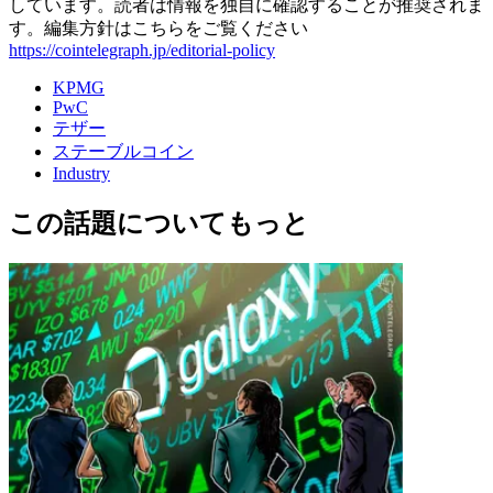
しています。読者は情報を独自に確認することが推奨されま
す。編集方針はこちらをご覧ください
https://cointelegraph.jp/editorial-policy
KPMG
PwC
テザー
ステーブルコイン
Industry
この話題についてもっと