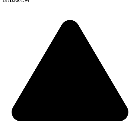
BNB
$601.94