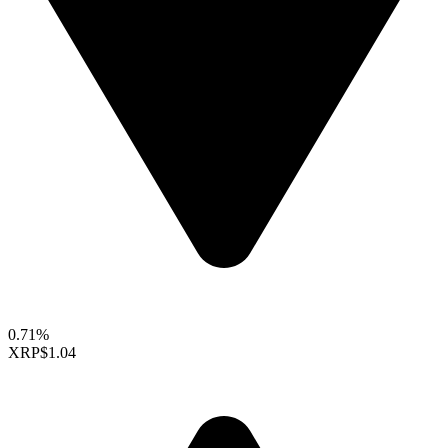
0.71%
XRP
$1.04