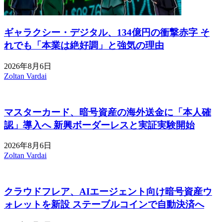
ギャラクシー・デジタル、134億円の衝撃赤字 そ
れでも「本業は絶好調」と強気の理由
2026年8月6日
Zoltan Vardai
マスターカード、暗号資産の海外送金に「本人確
認」導入へ 新興ボーダーレスと実証実験開始
2026年8月6日
Zoltan Vardai
クラウドフレア、AIエージェント向け暗号資産ウ
ォレットを新設 ステーブルコインで自動決済へ