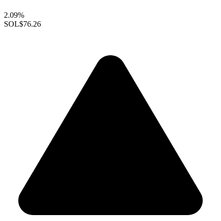
2.09%
SOL
$76.26