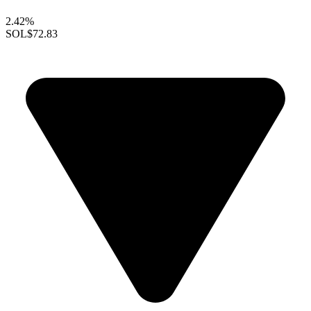
2.42%
SOL
$72.83