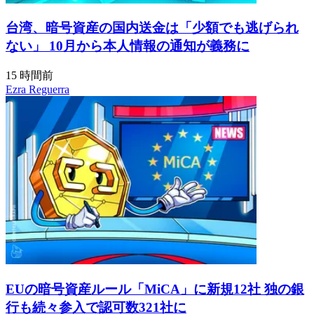
台湾、暗号資産の国内送金は「少額でも逃げられ
ない」 10月から本人情報の通知が義務に
15 時間前
Ezra Reguerra
EUの暗号資産ルール「MiCA」に新規12社 独の銀
行も続々参入で認可数321社に