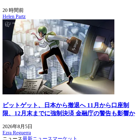
20 時間前
Helen Partz
ビットゲット、日本から撤退へ 11月から口座制
限、12月末までに強制決済 金融庁の警告も影響か
2026年8月5日
Ezra Reguerra
ニュース
最新ニュース
マーケット