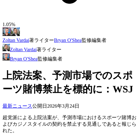
1.05%
Zoltan Vardai
著
ライター
Bryan O'Shea
監修
編集者
Zoltan Vardai
著
ライター
Bryan O'Shea
監修
編集者
上院法案、予測市場でのスポ
ーツ賭博禁止を標的に：WSJ
最新ニュース
公開日
2026年3月24日
超党派による上院法案が、予測市場におけるスポーツ賭博お
よびカジノスタイルの契約を禁止する見通しであると報じら
れた。