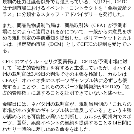
規制の圧力は議会以外でも強まっている。3月12日、CFTC
は予測市場におけるイベント・コントラクトを「金融資産ク
ラス」に分類するスタッフ・アドバイザリーを発行した。
また、商品先物規制当局は、商品取引法（CEA）が予測市
場にどのように適用されるかについて、一般からの意見を求
める規則制定の事前通知を提出した。ポリマーケットとカル
シは、指定契約市場（DCM）としてCFTCの規制を受けてい
る。
CFTCのマイケル・セリグ委員長は、CFTCが予測市場に対
して「独占的管轄権」を有すると主張しているが、オハイオ
州の裁判官は3月9日の判決でその主張を検証し、カルシは
CEAが「オハイオ州のスポーツギャンブル法に必ずしも優
先する」ことや、これらのスポーツ賭博契約がCFTCの「独
占的管轄権」に属することを証明できていないと述べた。
金曜日には、ネバダ州の裁判官が、規制当局側の「これらの
市場がネバダ州のギャンブル法に違反している」という主張
が認められる可能性が高いと判断し、カルシが同州内でスポ
ーツ、選挙、娯楽イベントの契約を提供することを14日間に
わたり一時的に差し止める命令を出した。