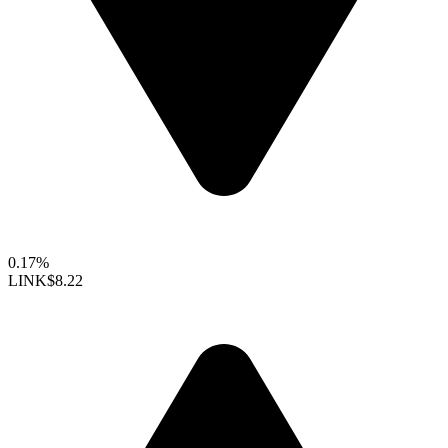
0.17%
LINK
$8.22