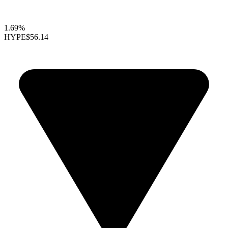
1.69%
HYPE
$56.14