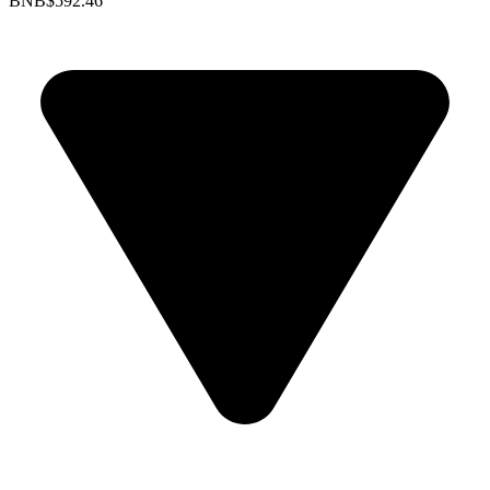
BNB
$592.46