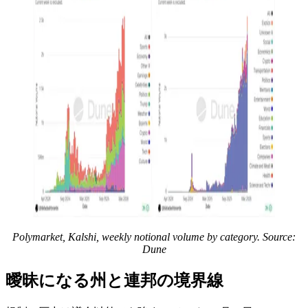
Polymarket, Kalshi, weekly notional volume by category. Source:
Dune
曖昧になる州と連邦の境界線