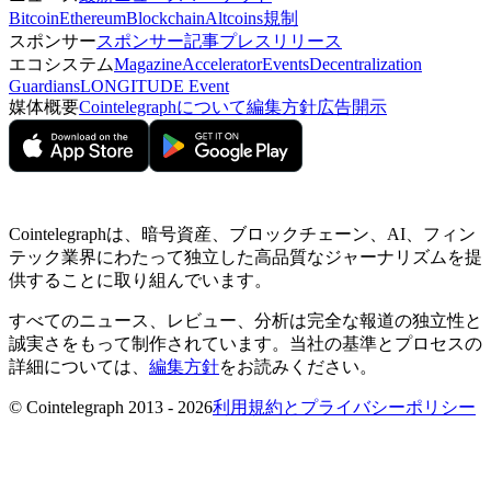
Bitcoin
Ethereum
Blockchain
Altcoins
規制
スポンサー
スポンサー記事
プレスリリース
エコシステム
Magazine
Accelerator
Events
Decentralization
Guardians
LONGITUDE Event
媒体概要
Cointelegraphについて
編集方針
広告開示
Cointelegraphは、暗号資産、ブロックチェーン、AI、フィン
テック業界にわたって独立した高品質なジャーナリズムを提
供することに取り組んでいます。
すべてのニュース、レビュー、分析は完全な報道の独立性と
誠実さをもって制作されています。当社の基準とプロセスの
詳細については、
編集方針
をお読みください。
© Cointelegraph 2013 - 2026
利用規約とプライバシーポリシー