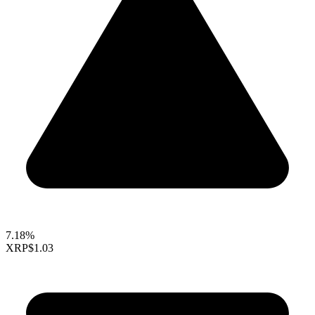
7.18%
XRP
$1.03