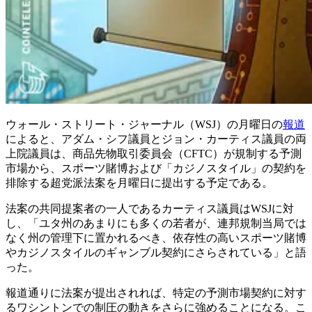
ウォール・ストリート・ジャーナル（WSJ）の月曜日の
報道
によると、アダム・シフ議員とジョン・カーティス議員の両
上院議員は、商品先物取引委員会（CFTC）が規制する予測
市場から、スポーツ賭博および「カジノスタイル」の契約を
排除する超党派法案を月曜日に提出する予定である。
法案の共同提案者の一人であるカーティス議員はWSJに対
し、「ユタ州のあまりにも多くの若者が、連邦規制当局では
なく州の管理下に置かれるべき、依存性の高いスポーツ賭博
やカジノスタイルのギャンブル契約にさらされている」と語
った。
報道通りに法案が提出されれば、特定の予測市場契約に対す
るワシントンでの制圧の動きをさらに強めることになる。こ