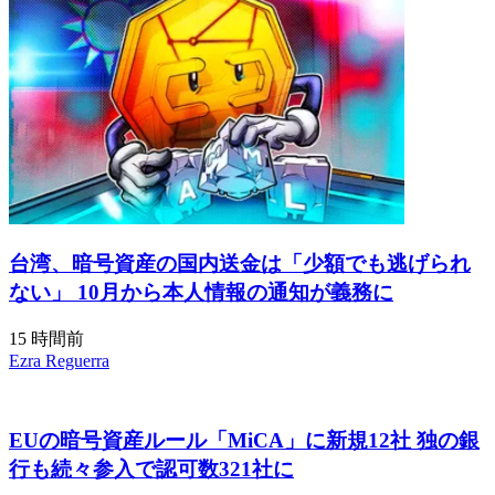
台湾、暗号資産の国内送金は「少額でも逃げられ
ない」 10月から本人情報の通知が義務に
15 時間前
Ezra Reguerra
EUの暗号資産ルール「MiCA」に新規12社 独の銀
行も続々参入で認可数321社に