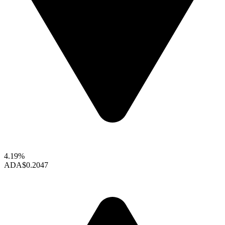
4.19%
ADA
$0.2047