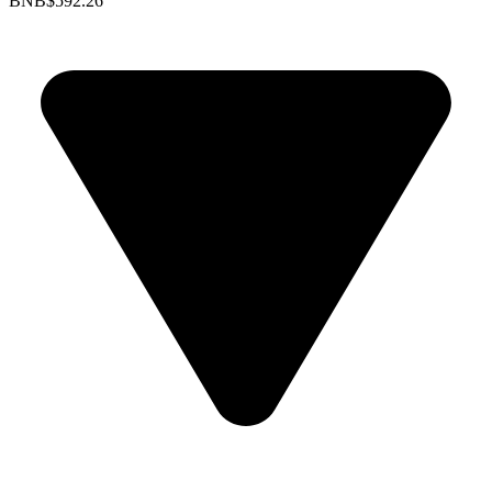
BNB
$592.26