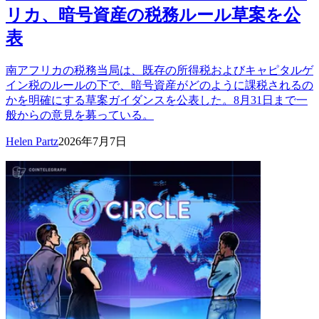
リカ、暗号資産の税務ルール草案を公
表
南アフリカの税務当局は、既存の所得税およびキャピタルゲ
イン税のルールの下で、暗号資産がどのように課税されるの
かを明確にする草案ガイダンスを公表した。8月31日まで一
般からの意見を募っている。
Helen Partz
2026年7月7日