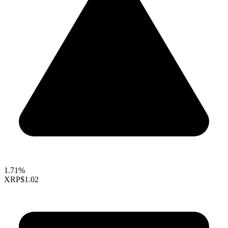
1.71%
XRP
$1.02