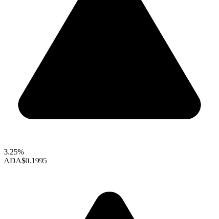
3.25%
ADA
$0.1995