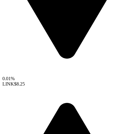
0.01%
LINK
$8.25