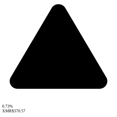
0.73%
XMR
$370.57