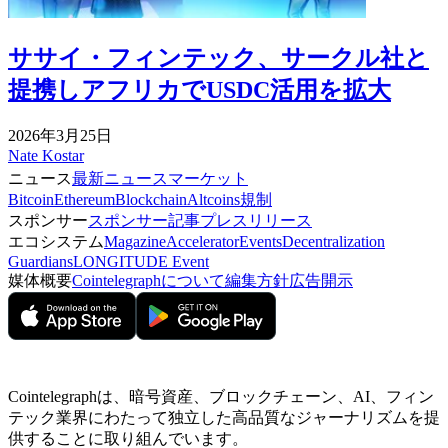
ササイ・フィンテック、サークル社と
提携しアフリカでUSDC活用を拡大
2026年3月25日
Nate Kostar
ニュース
最新ニュース
マーケット
Bitcoin
Ethereum
Blockchain
Altcoins
規制
スポンサー
スポンサー記事
プレスリリース
エコシステム
Magazine
Accelerator
Events
Decentralization
Guardians
LONGITUDE Event
媒体概要
Cointelegraphについて
編集方針
広告開示
Cointelegraphは、暗号資産、ブロックチェーン、AI、フィン
テック業界にわたって独立した高品質なジャーナリズムを提
供することに取り組んでいます。