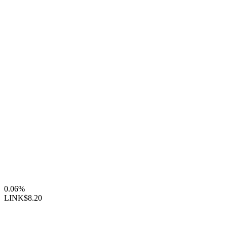
0.06%
LINK
$8.20