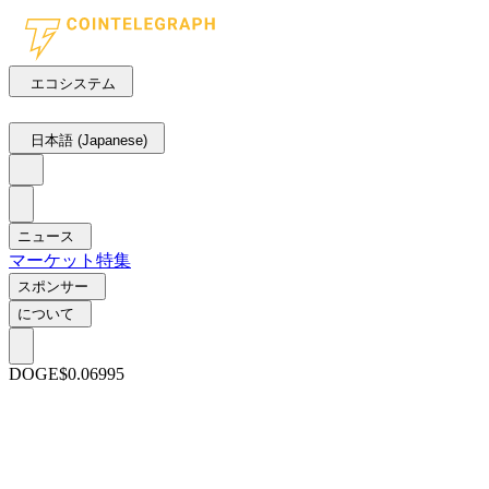
エコシステム
日本語 (Japanese)
ニュース
マーケット
特集
スポンサー
について
DOGE
$0.06995