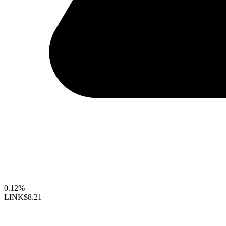
0.12%
LINK
$8.21