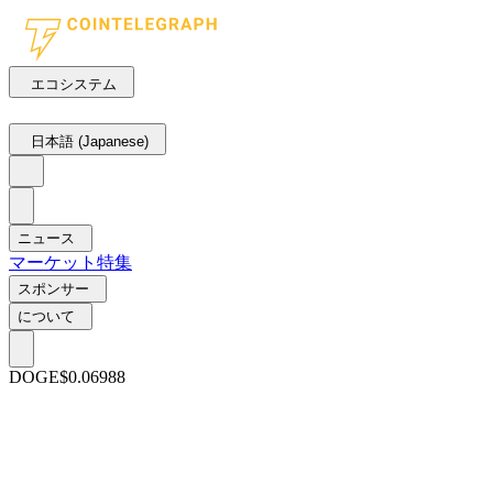
エコシステム
日本語 (Japanese)
ニュース
マーケット
特集
スポンサー
について
DOGE
$0.06988