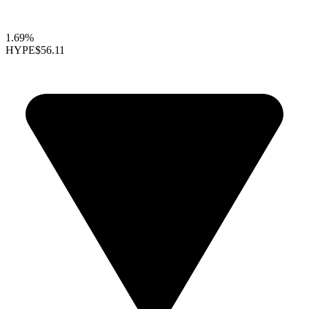
1.69%
HYPE
$56.11