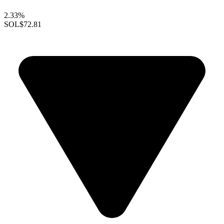
2.33%
SOL
$72.81