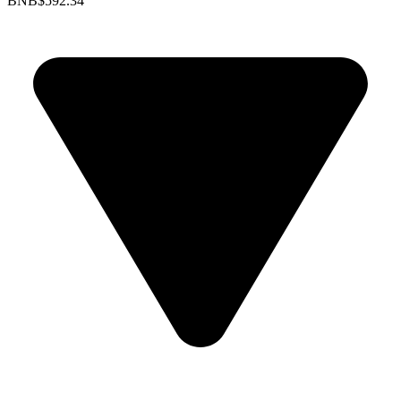
BNB
$592.34