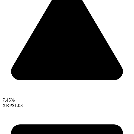
7.45%
XRP
$1.03