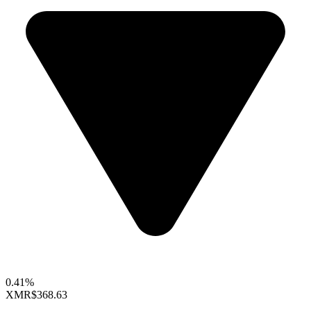
0.41%
XMR
$368.63