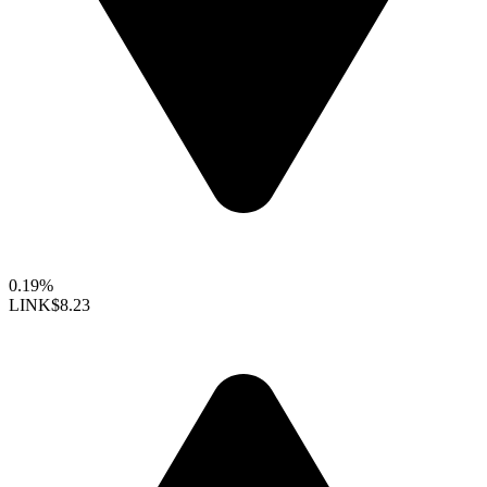
0.19%
LINK
$8.23