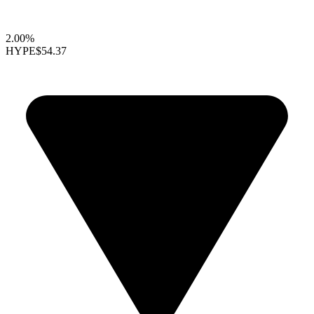
2.00%
HYPE
$54.37