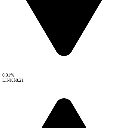
0.01%
LINK
$8.21