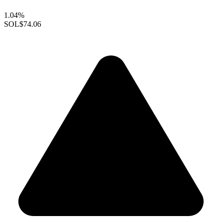
1.04%
SOL
$74.06