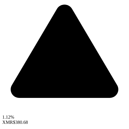
1.12%
XMR
$380.68