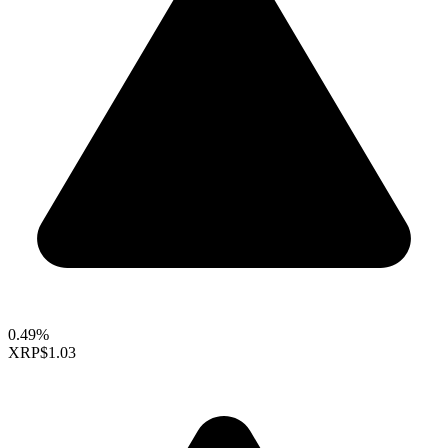
0.49%
XRP
$1.03