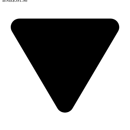
BNB
$591.98