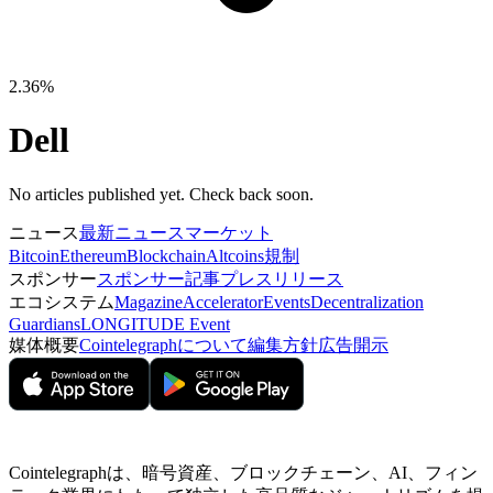
2.36%
Dell
No articles published yet. Check back soon.
ニュース
最新ニュース
マーケット
Bitcoin
Ethereum
Blockchain
Altcoins
規制
スポンサー
スポンサー記事
プレスリリース
エコシステム
Magazine
Accelerator
Events
Decentralization
Guardians
LONGITUDE Event
媒体概要
Cointelegraphについて
編集方針
広告開示
Cointelegraphは、暗号資産、ブロックチェーン、AI、フィン