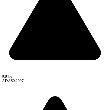
0.84%
ADA
$0.2007