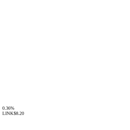
0.36%
LINK
$8.20