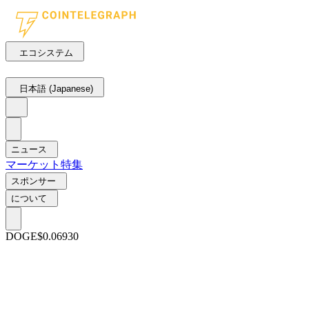
エコシステム
日本語 (Japanese)
ニュース
マーケット
特集
スポンサー
について
DOGE
$0.06930