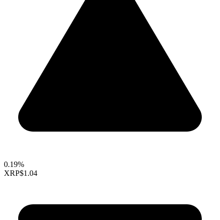
0.19%
XRP
$1.04