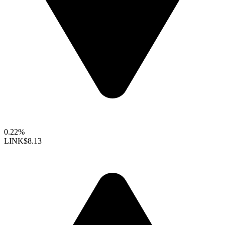
0.22%
LINK
$8.13