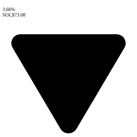
3.66%
SOL
$73.08