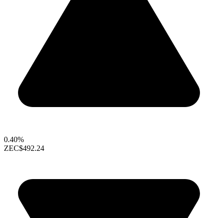
0.40%
ZEC
$492.24