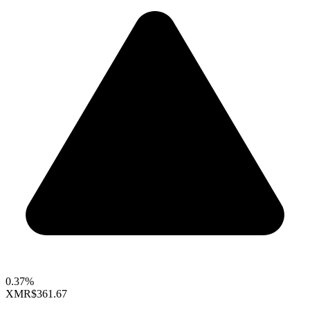
0.37%
XMR
$361.67