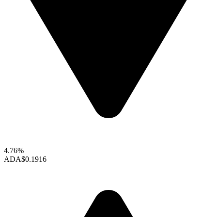
4.76%
ADA
$0.1916