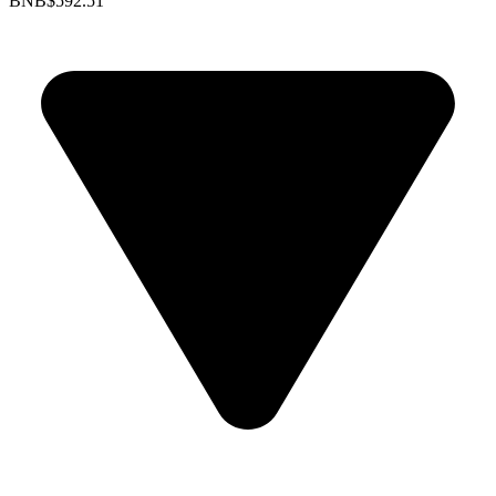
BNB
$592.51