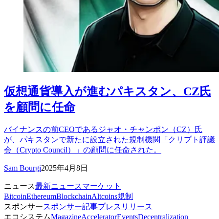
仮想通貨導入が進むパキスタン、CZ氏
を顧問に任命
バイナンスの前CEOであるジャオ・チャンポン（CZ）氏
が、パキスタンで新たに設立された規制機関「クリプト評議
会（Crypto Council）」の顧問に任命された。
Sam Bourgi
2025年4月8日
ニュース
最新ニュース
マーケット
Bitcoin
Ethereum
Blockchain
Altcoins
規制
スポンサー
スポンサー記事
プレスリリース
エコシステム
Magazine
Accelerator
Events
Decentralization