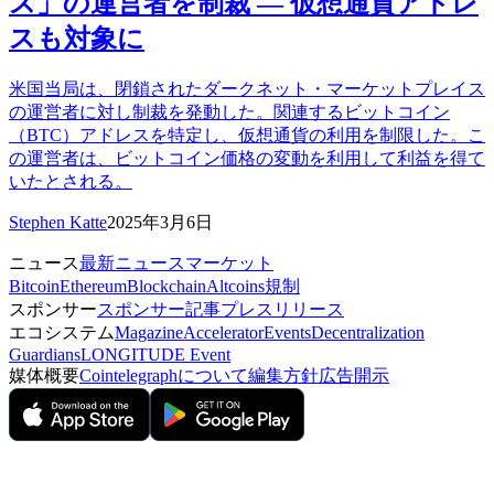
ス」の運営者を制裁 — 仮想通貨アドレ
スも対象に
米国当局は、閉鎖されたダークネット・マーケットプレイス
の運営者に対し制裁を発動した。関連するビットコイン
（BTC）アドレスを特定し、仮想通貨の利用を制限した。こ
の運営者は、ビットコイン価格の変動を利用して利益を得て
いたとされる。
Stephen Katte
2025年3月6日
ニュース
最新ニュース
マーケット
Bitcoin
Ethereum
Blockchain
Altcoins
規制
スポンサー
スポンサー記事
プレスリリース
エコシステム
Magazine
Accelerator
Events
Decentralization
Guardians
LONGITUDE Event
媒体概要
Cointelegraphについて
編集方針
広告開示