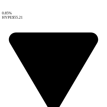
0.85%
HYPE
$55.21