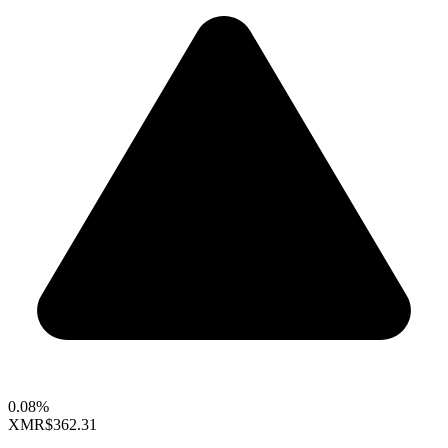
0.08%
XMR
$362.31