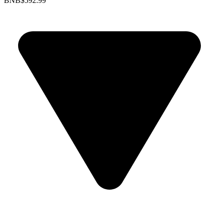
BNB
$592.99