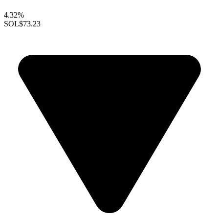
4.32%
SOL
$73.23