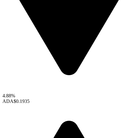
4.88%
ADA
$0.1935