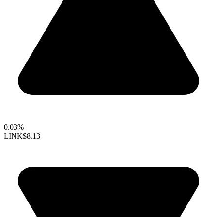
0.03%
LINK
$8.13