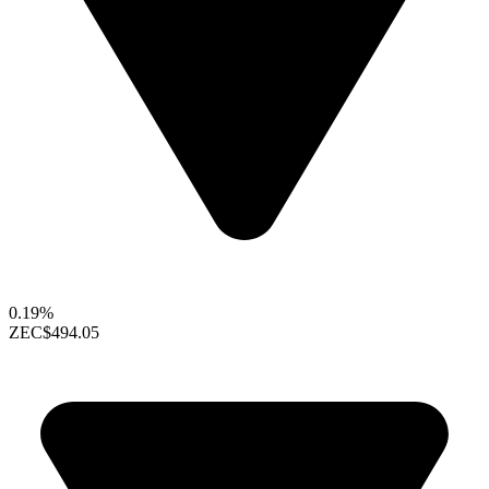
0.19%
ZEC
$494.05