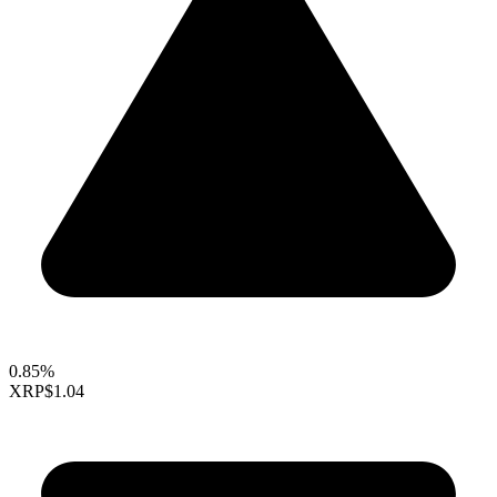
0.85%
XRP
$1.04