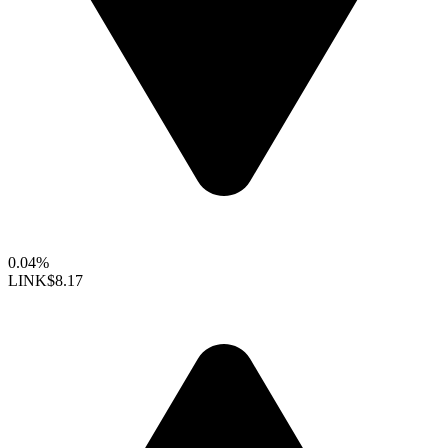
0.04%
LINK
$8.17