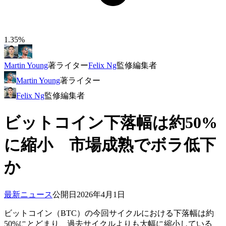
1.35%
Martin Young
著
ライター
Felix Ng
監修
編集者
Martin Young
著
ライター
Felix Ng
監修
編集者
ビットコイン下落幅は約50%
に縮小 市場成熟でボラ低下
か
最新ニュース
公開日
2026年4月1日
ビットコイン（BTC）の今回サイクルにおける下落幅は約
50%にとどまり、過去サイクルよりも大幅に縮小している