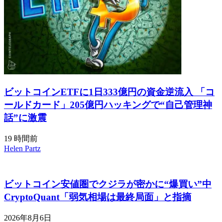
ビットコインETFに1日333億円の資金逆流入 「コ
ールドカード」205億円ハッキングで“自己管理神
話”に激震
19 時間前
Helen Partz
ビットコイン安値圏でクジラが密かに“爆買い”中
CryptoQuant「弱気相場は最終局面」と指摘
2026年8月6日