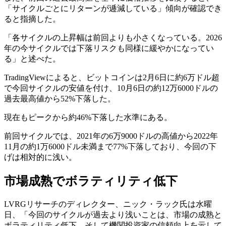
「サイクルごとにリターンが逓減している」傾向が確認でき
ると指摘した。
「各サイクルの上昇幅は前回よりも小さくなっている。2026
年の今サイクルでは下落リスクも同様に緩やかになってい
る」と述べた。
TradingViewによると、ビットコインは2月6日に約6万ドル超
で今回サイクルの安値を付け、10月6日の約12万6000ドルの
過去最高値から52%下落した。
現在もピークから約46%下落した水準にある。
前回サイクルでは、2021年の6万9000ドルの高値から2022年
11月の約1万6000ドル未満まで77%下落しており、今回の下
げは相対的に浅い。
市場成熟でボラティリティ低下
LVRGリサーチのディレクター、ニック・ラック氏は水曜
日、「今回のサイクルが過去より浅いことは、市場の成熟と
ボラティリティ低下、そして機関投資家の信頼向上を示して