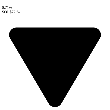
0.71%
SOL
$72.64