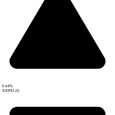
6.64%
XRP
$1.02