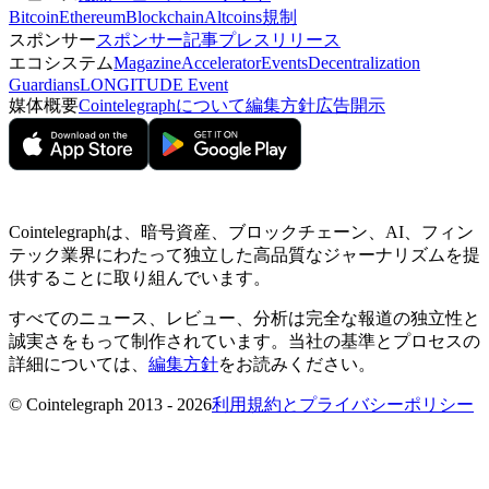
Bitcoin
Ethereum
Blockchain
Altcoins
規制
スポンサー
スポンサー記事
プレスリリース
エコシステム
Magazine
Accelerator
Events
Decentralization
Guardians
LONGITUDE Event
媒体概要
Cointelegraphについて
編集方針
広告開示
Cointelegraphは、暗号資産、ブロックチェーン、AI、フィン
テック業界にわたって独立した高品質なジャーナリズムを提
供することに取り組んでいます。
すべてのニュース、レビュー、分析は完全な報道の独立性と
誠実さをもって制作されています。当社の基準とプロセスの
詳細については、
編集方針
をお読みください。
© Cointelegraph 2013 - 2026
利用規約とプライバシーポリシー