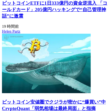
ビットコインETFに1日333億円の資金逆流入 「コ
ールドカード」205億円ハッキングで“自己管理神
話”に激震
19 時間前
Helen Partz
ビットコイン安値圏でクジラが密かに“爆買い”中
CryptoQuant「弱気相場は最終局面」と指摘