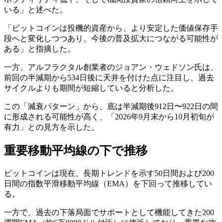
いる」と述べた。
「ビットコインは投機的資産から、より安定した価値保存手
段へと変化しつつあり、今後の普及拡大につながる可能性が
ある」と指摘した。
一方、アルフラクタル創業者のジョアン・ウェドソン氏は、
前回の半減期から534日後に天井を付けた点に注目し、過去
サイクルよりも期間が短縮していると分析した。
この「減衰パターン」から、底は半減期後912日〜922日の間
に形成される可能性が高く、「2026年9月末から10月初旬が
有力」との見方を示した。
重要移動平均線の下で推移
ビットコインは現在、長期トレンドを示す50日間および200
日間の指数平滑移動平均線（EMA）を下回って推移してい
る。
一方で、過去の下落局面でサポートとして機能してきた200