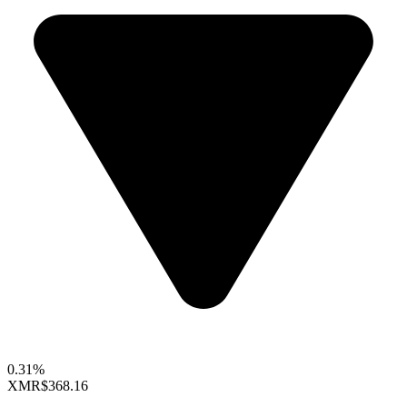
0.31%
XMR
$368.16