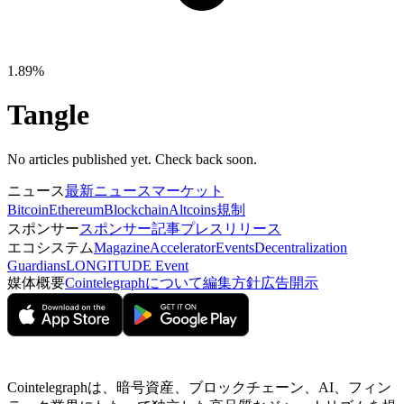
1.89%
Tangle
No articles published yet. Check back soon.
ニュース
最新ニュース
マーケット
Bitcoin
Ethereum
Blockchain
Altcoins
規制
スポンサー
スポンサー記事
プレスリリース
エコシステム
Magazine
Accelerator
Events
Decentralization
Guardians
LONGITUDE Event
媒体概要
Cointelegraphについて
編集方針
広告開示
Cointelegraphは、暗号資産、ブロックチェーン、AI、フィン