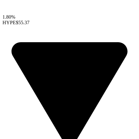
1.80%
HYPE
$55.37