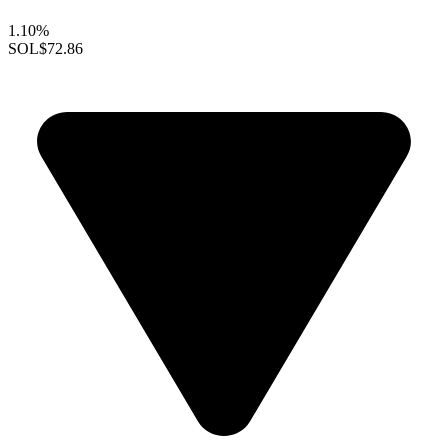
1.10%
SOL
$72.86