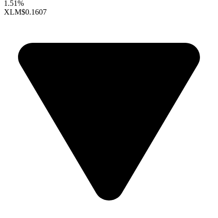
1.51%
XLM
$0.1607