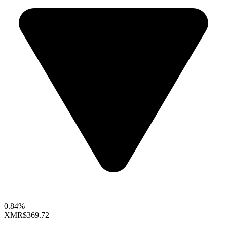
0.84%
XMR
$369.72