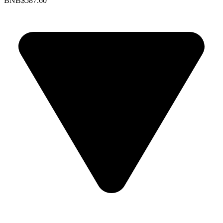
BNB
$587.60