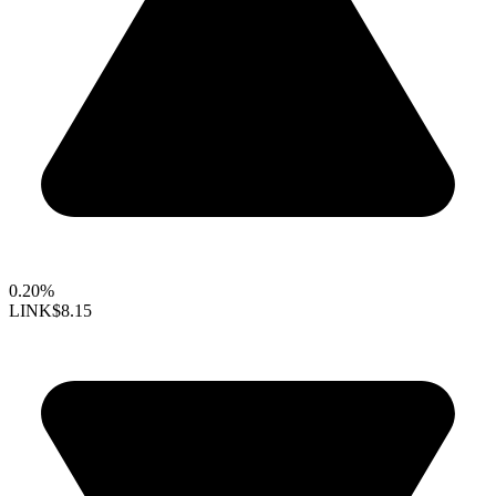
0.20%
LINK
$8.15