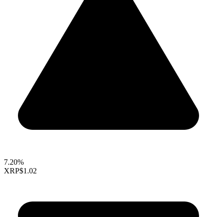
7.20%
XRP
$1.02