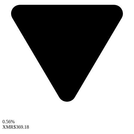
0.56%
XMR
$369.18