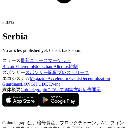
2.03%
Serbia
No articles published yet. Check back soon.
ニュース
最新ニュース
マーケット
Bitcoin
Ethereum
Blockchain
Altcoins
規制
スポンサー
スポンサー記事
プレスリリース
エコシステム
Magazine
Accelerator
Events
Decentralization
Guardians
LONGITUDE Event
媒体概要
Cointelegraphについて
編集方針
広告開示
Cointelegraphは、暗号資産、ブロックチェーン、AI、フィン