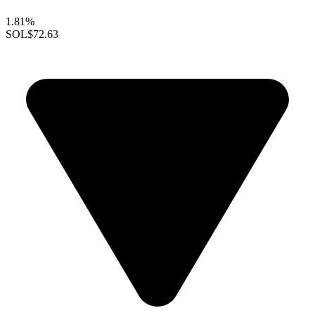
1.81%
SOL
$72.63