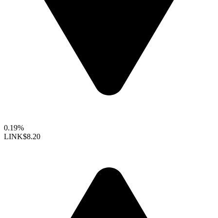
0.19%
LINK
$8.20