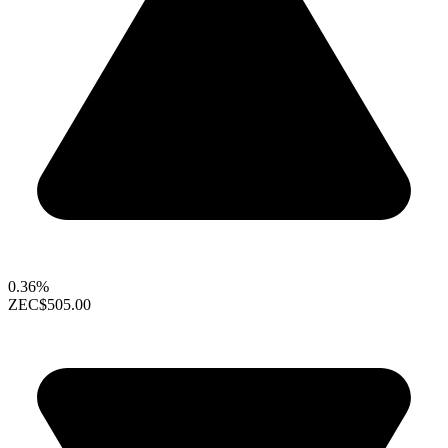
0.36%
ZEC
$505.00