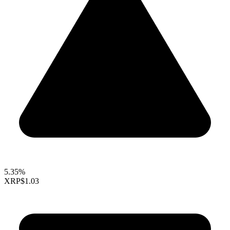
5.35%
XRP
$1.03