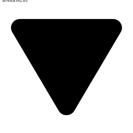
BNB
$592.81