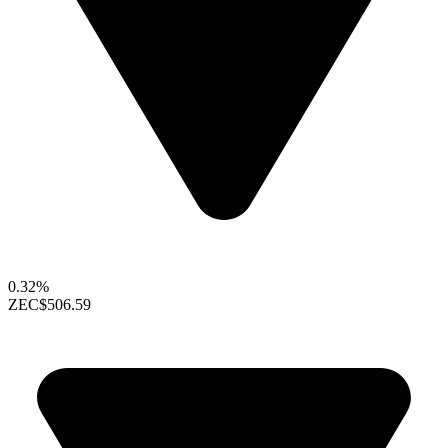
0.32%
ZEC
$506.59