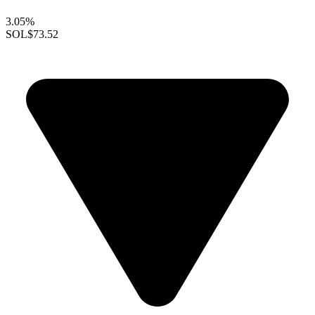
3.05%
SOL
$73.52