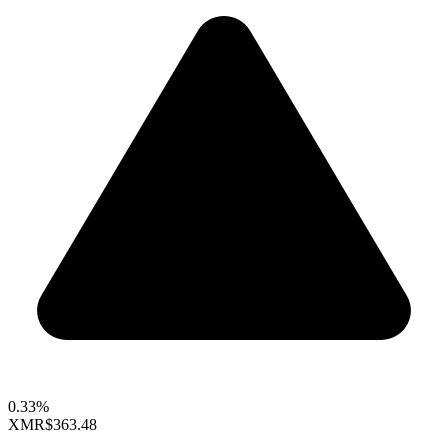
0.33%
XMR
$363.48