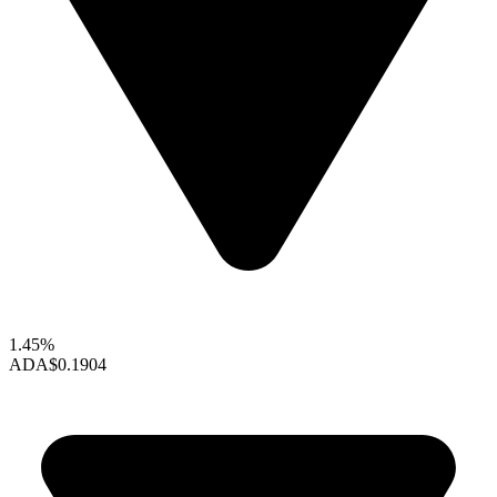
1.45%
ADA
$0.1904