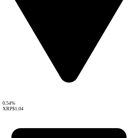
0.54%
XRP
$1.04