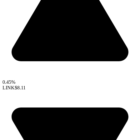
0.45%
LINK
$8.11