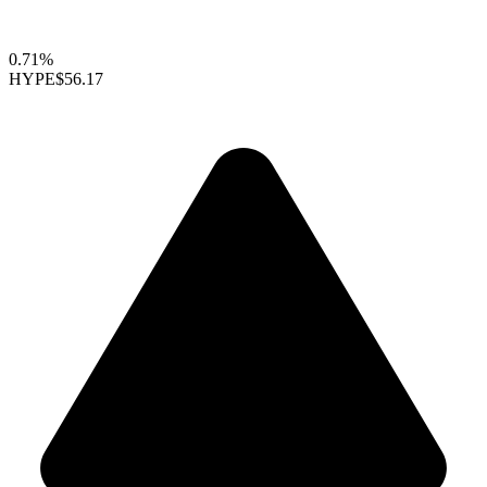
0.71%
HYPE
$56.17