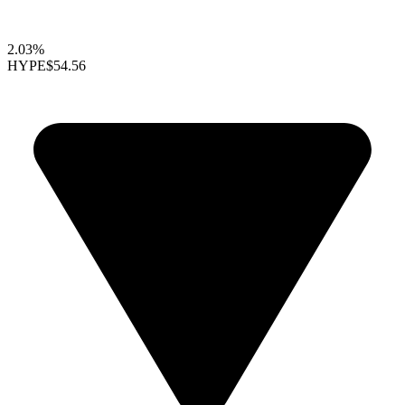
2.03%
HYPE
$54.56