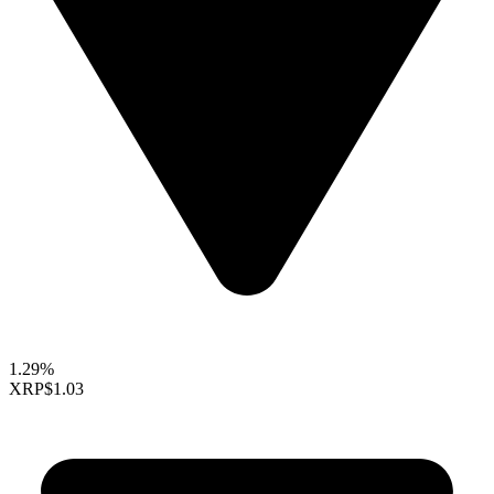
1.29%
XRP
$1.03