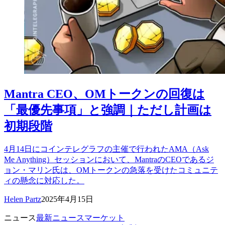
Mantra CEO、OMトークンの回復は
「最優先事項」と強調｜ただし計画は
初期段階
4月14日にコインテレグラフの主催で行われたAMA（Ask
Me Anything）セッションにおいて、MantraのCEOであるジ
ョン・マリン氏は、OMトークンの急落を受けたコミュニテ
ィの懸念に対応した。
Helen Partz
2025年4月15日
ニュース
最新ニュース
マーケット