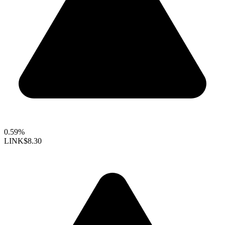
0.59%
LINK
$8.30