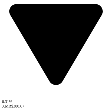
0.31%
XMR
$380.67