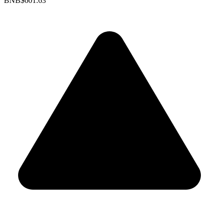
BNB
$601.63