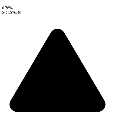
0.76%
SOL
$76.40