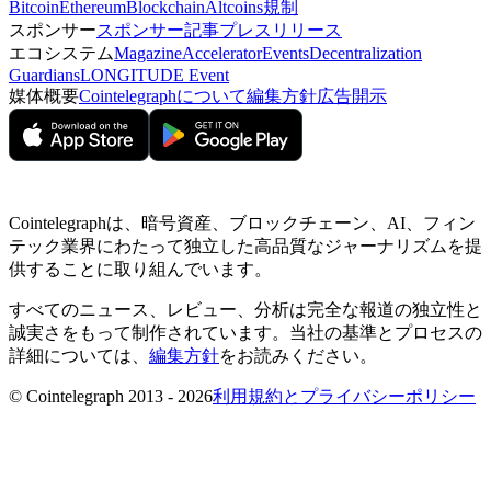
Bitcoin
Ethereum
Blockchain
Altcoins
規制
スポンサー
スポンサー記事
プレスリリース
エコシステム
Magazine
Accelerator
Events
Decentralization
Guardians
LONGITUDE Event
媒体概要
Cointelegraphについて
編集方針
広告開示
Cointelegraphは、暗号資産、ブロックチェーン、AI、フィン
テック業界にわたって独立した高品質なジャーナリズムを提
供することに取り組んでいます。
すべてのニュース、レビュー、分析は完全な報道の独立性と
誠実さをもって制作されています。当社の基準とプロセスの
詳細については、
編集方針
をお読みください。
© Cointelegraph 2013 - 2026
利用規約とプライバシーポリシー