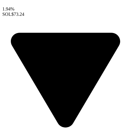
1.94%
SOL
$73.24