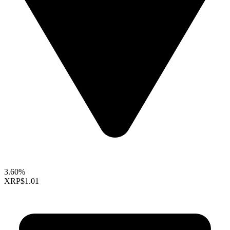
3.60%
XRP
$1.01