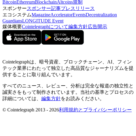
Bitcoin
Ethereum
Blockchain
Altcoins
規制
スポンサー
スポンサー記事
プレスリリース
エコシステム
Magazine
Accelerator
Events
Decentralization
Guardians
LONGITUDE Event
媒体概要
Cointelegraphについて
編集方針
広告開示
Cointelegraphは、暗号資産、ブロックチェーン、AI、フィン
テック業界にわたって独立した高品質なジャーナリズムを提
供することに取り組んでいます。
すべてのニュース、レビュー、分析は完全な報道の独立性と
誠実さをもって制作されています。当社の基準とプロセスの
詳細については、
編集方針
をお読みください。
© Cointelegraph 2013 - 2026
利用規約とプライバシーポリシー