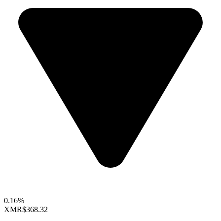
0.16%
XMR
$368.32