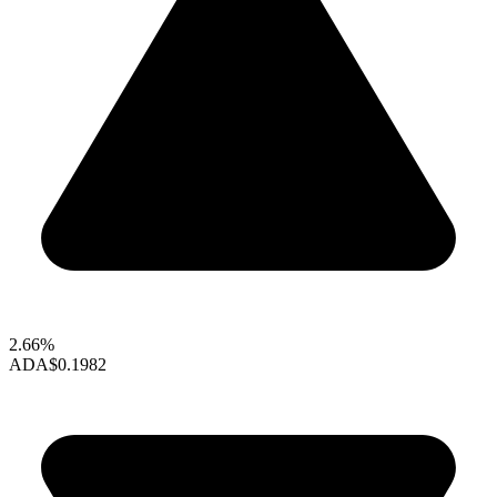
2.66%
ADA
$0.1982