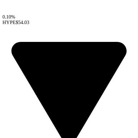
0.10%
HYPE
$54.03