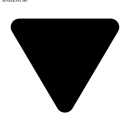
BNB
$591.40