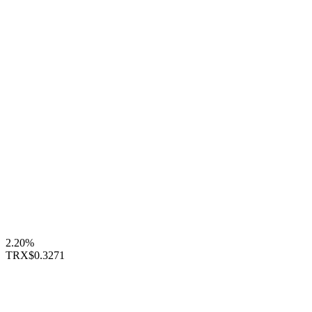
2.20%
TRX
$0.3271