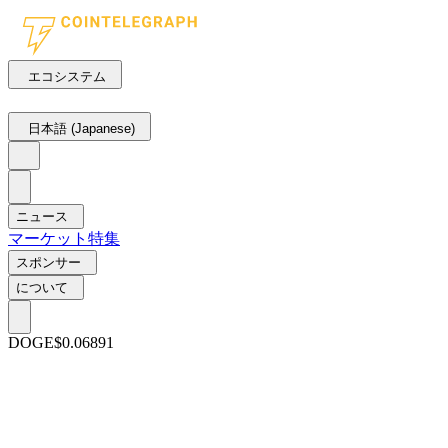
エコシステム
日本語 (Japanese)
ニュース
マーケット
特集
スポンサー
について
DOGE
$0.06891