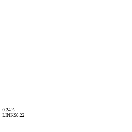
0.24%
LINK
$8.22