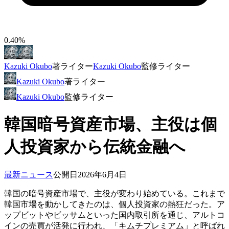
0.40%
Kazuki Okubo
著
ライター
Kazuki Okubo
監修
ライター
Kazuki Okubo
著
ライター
Kazuki Okubo
監修
ライター
韓国暗号資産市場、主役は個
人投資家から伝統金融へ
最新ニュース
公開日
2026年6月4日
韓国の暗号資産市場で、主役が変わり始めている。これまで
韓国市場を動かしてきたのは、個人投資家の熱狂だった。ア
ップビットやビッサムといった国内取引所を通じ、アルトコ
インの売買が活発に行われ、「キムチプレミアム」と呼ばれ