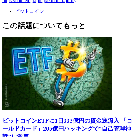
https://cointelegraph.jp/editorial-policy
ビットコイン
この話題についてもっと
ビットコインETFに1日333億円の資金逆流入 「コ
ールドカード」205億円ハッキングで“自己管理神
話”に激震