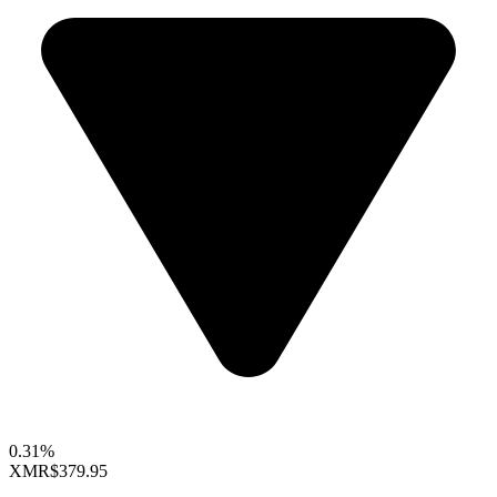
0.31%
XMR
$379.95