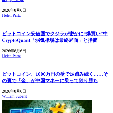
2026年8月6日
Helen Partz
ビットコイン安値圏でクジラが密かに“爆買い”中
CryptoQuant「弱気相場は最終局面」と指摘
2026年8月6日
Helen Partz
ビットコイン、1000万円の壁で足踏み続く……そ
の裏で「金」が中国マネーに乗って独り勝ち
2026年8月6日
William Suberg