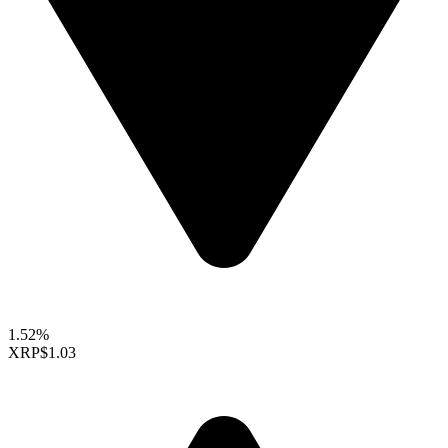
1.52%
XRP
$1.03