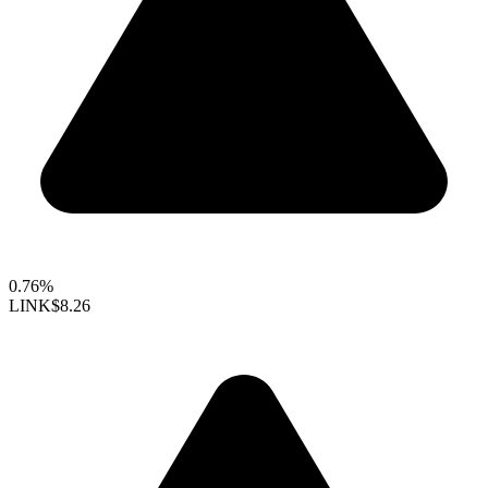
0.76%
LINK
$8.26