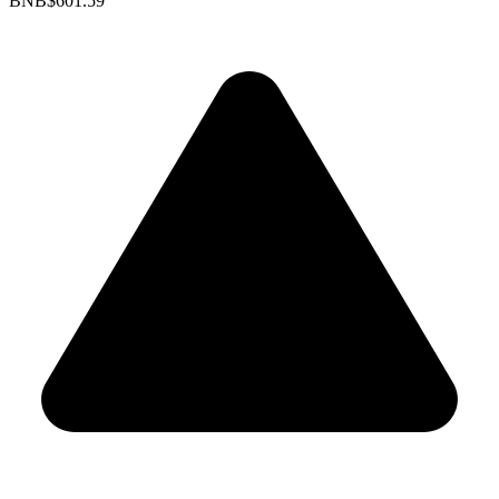
BNB
$601.59