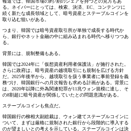
報道では、韓国市場の約7割のシェアを持つとの見方もあ
る。ネイバーにとっては、検索、決済、EC、コンテンツに
続く新たな成長領域として、暗号資産とステーブルコインを
取り込む狙いがある。
つまり、韓国では暗号資産取引所が単独で成長する時代か
ら、銀行やネット金融の中に組み込まれる時代へ移りつつあ
る。
背景には、規制整備もある。
韓国では2024年に「仮想資産利用者保護法」が施行された。
さらに政府は、暗号資産の越境取引にも規制を広げる方針
だ。2025年後半から、越境取引を扱う事業者に事前登録を義
務づけ、韓国銀行への月次報告も求める計画がある。背景に
は、2020年以降に外為関連犯罪が11兆ウォン規模に達し、そ
の8割超に暗号資産が関係していたとの問題意識がある。
ステーブルコインも焦点だ。
韓国銀行の柳相大副総裁は、ウォン建てステーブルコインに
ついて、まずは厳格に規制された銀行から段階的に導入する
のが望ましいとの考えを示している。ステーブルコインは決