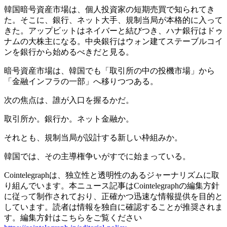
韓国暗号資産市場は、個人投資家の短期売買で知られてき
た。そこに、銀行、ネット大手、規制当局が本格的に入って
きた。アップビットはネイバーと結びつき、ハナ銀行はドゥ
ナムの大株主になる。中央銀行はウォン建てステーブルコイ
ンを銀行から始めるべきだと見る。
暗号資産市場は、韓国でも「取引所の中の投機市場」から
「金融インフラの一部」へ移りつつある。
次の焦点は、誰が入口を握るかだ。
取引所か。銀行か。ネット金融か。
それとも、規制当局が設計する新しい枠組みか。
韓国では、その主導権争いがすでに始まっている。
Cointelegraphは、独立性と透明性のあるジャーナリズムに取
り組んでいます。本ニュース記事はCointelegraphの編集方針
に従って制作されており、正確かつ迅速な情報提供を目的と
しています。読者は情報を独自に確認することが推奨されま
す。編集方針はこちらをご覧ください