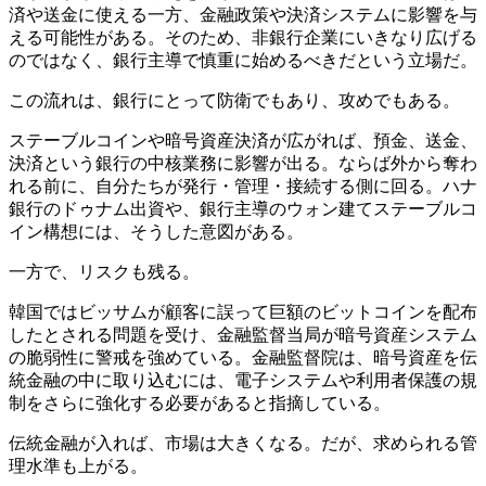
済や送金に使える一方、金融政策や決済システムに影響を与
える可能性がある。そのため、非銀行企業にいきなり広げる
のではなく、銀行主導で慎重に始めるべきだという立場だ。
この流れは、銀行にとって防衛でもあり、攻めでもある。
ステーブルコインや暗号資産決済が広がれば、預金、送金、
決済という銀行の中核業務に影響が出る。ならば外から奪わ
れる前に、自分たちが発行・管理・接続する側に回る。ハナ
銀行のドゥナム出資や、銀行主導のウォン建てステーブルコ
イン構想には、そうした意図がある。
一方で、リスクも残る。
韓国ではビッサムが顧客に誤って巨額のビットコインを配布
したとされる問題を受け、金融監督当局が暗号資産システム
の脆弱性に警戒を強めている。金融監督院は、暗号資産を伝
統金融の中に取り込むには、電子システムや利用者保護の規
制をさらに強化する必要があると指摘している。
伝統金融が入れば、市場は大きくなる。だが、求められる管
理水準も上がる。