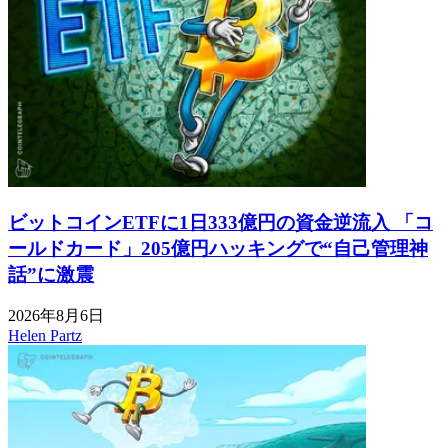
ビットコインETFに1日333億円の資金逆流入 「コ
ールドカード」205億円ハッキングで“自己管理神
話”に激震
2026年8月6日
Helen Partz