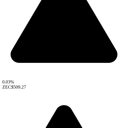
0.03%
ZEC
$509.27