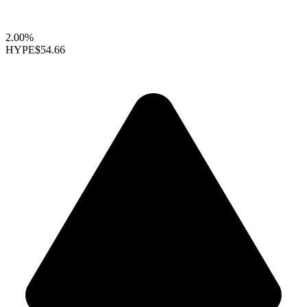
2.00%
HYPE
$54.66