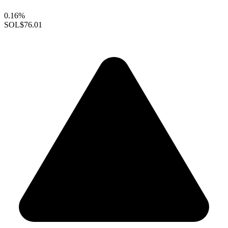
0.16%
SOL
$76.01