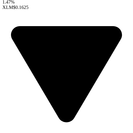
1.47%
XLM
$0.1625