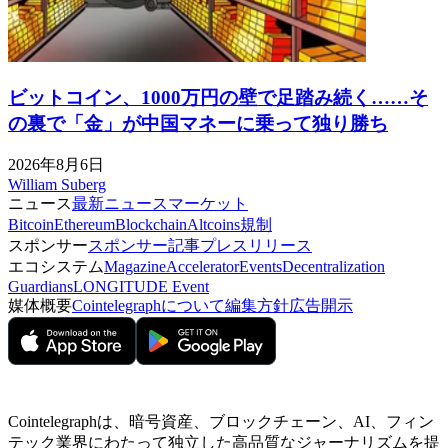
ビットコイン、1000万円の壁で足踏み続く……そ
の裏で「金」が中国マネーに乗って独り勝ち
2026年8月6日
William Suberg
ニュース
最新ニュース
マーケット
Bitcoin
Ethereum
Blockchain
Altcoins
規制
スポンサー
スポンサー記事
プレスリリース
エコシステム
Magazine
Accelerator
Events
Decentralization
Guardians
LONGITUDE Event
媒体概要
Cointelegraphについて
編集方針
広告開示
Cointelegraphは、暗号資産、ブロックチェーン、AI、フィン
テック業界にわたって独立した高品質なジャーナリズムを提