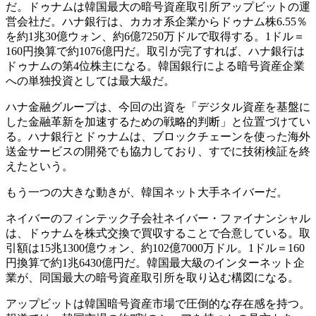
だ。ドゥナムは韓国最大の暗号資産取引所アップビットの運
営会社だ。ハナ銀行は、カカオ系企業からドゥナム株6.55％
を約1兆30億ウォン、約6億7250万ドルで取得する。1ドル＝
160円換算で約1076億円だ。取引が完了すれば、ハナ銀行は
ドゥナムの第4位株主になる。韓国銀行による暗号資産企業
への単独投資としては最大級だ。
ハナ金融グループは、今回の出資を「デジタル資産を基盤に
した金融革新を加速するための戦略的判断」と位置づけてい
る。ハナ銀行とドゥナムは、ブロックチェーンを使った海外
送金サービスの開発でも協力しており、すでに技術検証を終
えたという。
もう一つの大きな動きが、韓国ネット大手ネイバーだ。
ネイバーのフィンテック子会社ネイバー・ファイナンシャル
は、ドゥナムを株式交換で買収することで合意している。取
引額は15兆1300億ウォン、約102億7000万ドル。1ドル＝160
円換算で約1兆6430億円だ。韓国最大級のインターネット企
業が、同国最大の暗号資産取引所を取り込む構図になる。
アップビットは韓国暗号資産市場で圧倒的な存在感を持つ。