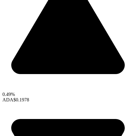
0.49%
ADA
$0.1978