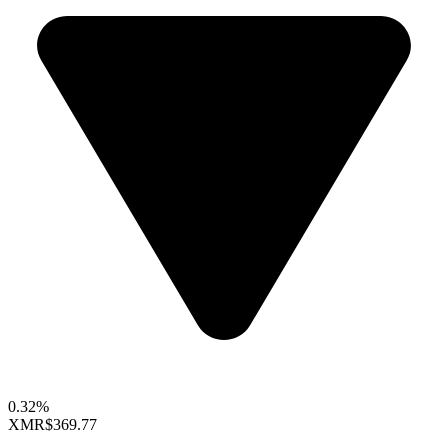
0.32%
XMR
$369.77