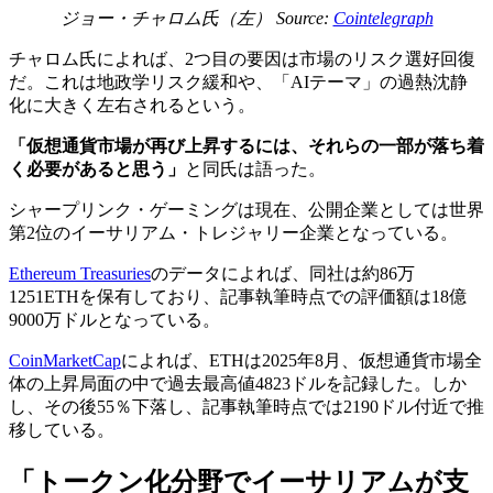
ジョー・チャロム氏（左） Source:
Cointelegraph
チャロム氏によれば、2つ目の要因は市場のリスク選好回復
だ。これは地政学リスク緩和や、「AIテーマ」の過熱沈静
化に大きく左右されるという。
「仮想通貨市場が再び上昇するには、それらの一部が落ち着
く必要があると思う」
と同氏は語った。
シャープリンク・ゲーミングは現在、公開企業としては世界
第2位のイーサリアム・トレジャリー企業となっている。
Ethereum Treasuries
のデータによれば、同社は約86万
1251ETHを保有しており、記事執筆時点での評価額は18億
9000万ドルとなっている。
CoinMarketCap
によれば、ETHは2025年8月、仮想通貨市場全
体の上昇局面の中で過去最高値4823ドルを記録した。しか
し、その後55％下落し、記事執筆時点では2190ドル付近で推
移している。
「トークン化分野でイーサリアムが支