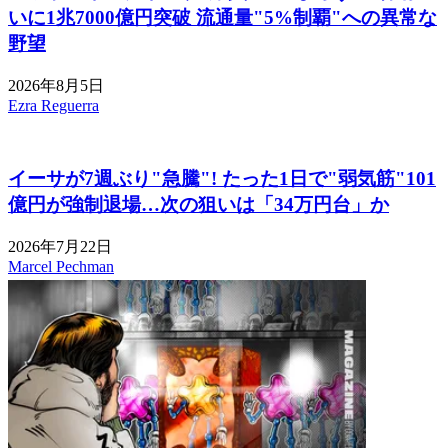
いに1兆7000億円突破 流通量"5%制覇"への異常な
野望
2026年8月5日
Ezra Reguerra
イーサが7週ぶり"急騰"! たった1日で"弱気筋"101
億円が強制退場…次の狙いは「34万円台」か
2026年7月22日
Marcel Pechman