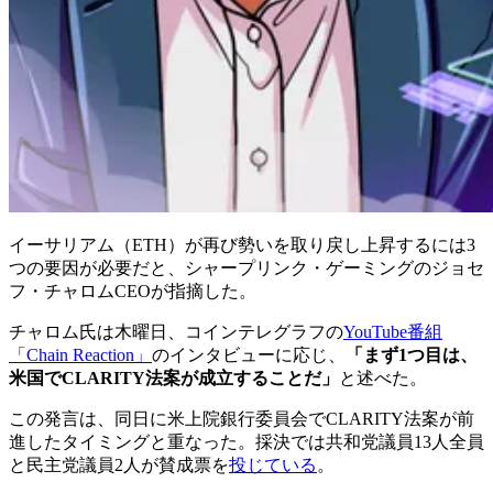
イーサリアム（ETH）が再び勢いを取り戻し上昇するには3
つの要因が必要だと、シャープリンク・ゲーミングのジョセ
フ・チャロムCEOが指摘した。
チャロム氏は木曜日、コインテレグラフの
YouTube番組
「Chain Reaction」
のインタビューに応じ、
「まず1つ目は、
米国でCLARITY法案が成立することだ」
と述べた。
この発言は、同日に米上院銀行委員会でCLARITY法案が前
進したタイミングと重なった。採決では共和党議員13人全員
と民主党議員2人が賛成票を
投じている
。