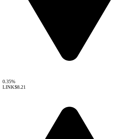
0.35%
LINK
$8.21