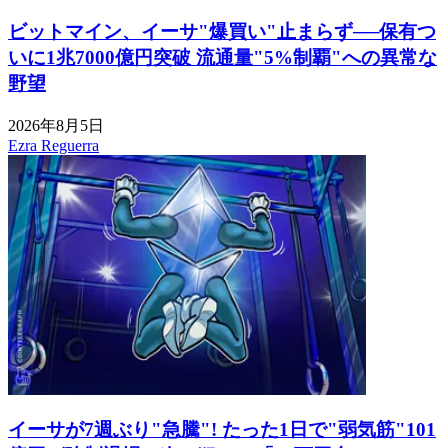
ビットマイン、イーサ"爆買い"止まらず──保有つ
いに1兆7000億円突破 流通量"5%制覇"への異常な
野望
2026年8月5日
Ezra Reguerra
イーサが7週ぶり"急騰"! たった1日で"弱気筋"101