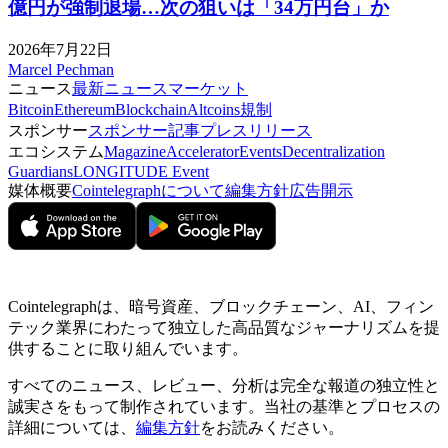
億円が強制退場…次の狙いは「34万円台」か
2026年7月22日
Marcel Pechman
ニュース
最新ニュース
マーケット
Bitcoin
Ethereum
Blockchain
Altcoins
規制
スポンサー
スポンサー記事
プレスリリース
エコシステム
Magazine
Accelerator
Events
Decentralization
Guardians
LONGITUDE Event
媒体概要
Cointelegraphについて
編集方針
広告開示
Cointelegraphは、暗号資産、ブロックチェーン、AI、フィン
テック業界にわたって独立した高品質なジャーナリズムを提
供することに取り組んでいます。
すべてのニュース、レビュー、分析は完全な報道の独立性と
誠実さをもって制作されています。当社の基準とプロセスの
詳細については、
編集方針
をお読みください。