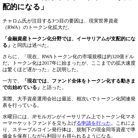
配的になる」
チャロム氏が注目する3つ目の要因は、現実世界資産
（RWA）のトークン化拡大だ。
「金融資産トークン化分野では、イーサリアムが支配的にな
る」
と同氏は述べた。
さらに、「現在、RWAトークン化の市場規模は約320億ドル
だ。トークン化は2017年に始まったが、ここまでの拡大速度
は驚くほど遅かった」と説明した。
一方で、
「現在では、ファンド全体をトークン化する動きま
で出始めている」
と語った。
実際、大手資産運用会社は最近、相次いでトークン化関連発
表を行っている。
水曜日には、JPモルガンがイーサリアム上でトークン化マネ
ーマーケットファンドを立ち上げ
る申請を行った
。これによ
り、ステーブルコイン発行体は、規制下の現金同等資産で準
備金を保有しながら利回りも得られるようになる。