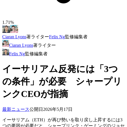
1.71%
Ciaran Lyons
著
ライター
Felix Ng
監修
編集者
Ciaran Lyons
著
ライター
Felix Ng
監修
編集者
イーサリアム反発には「3つ
の条件」が必要 シャープリ
ンクCEOが指摘
最新ニュース
公開日
2026年5月17日
イーサリアム（ETH）が再び勢いを取り戻し上昇するには3
つの要因が必要だと、シャープリンク・ゲーミングのジョセ