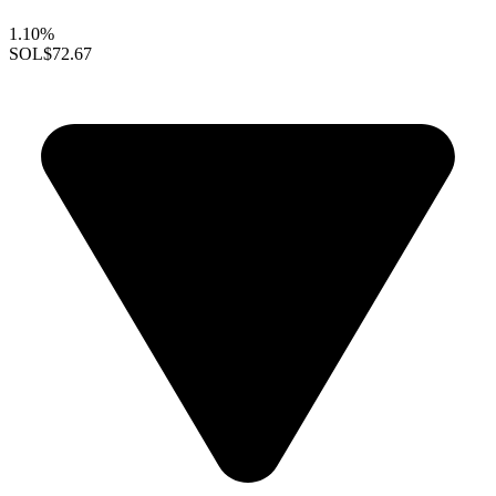
1.10%
SOL
$72.67