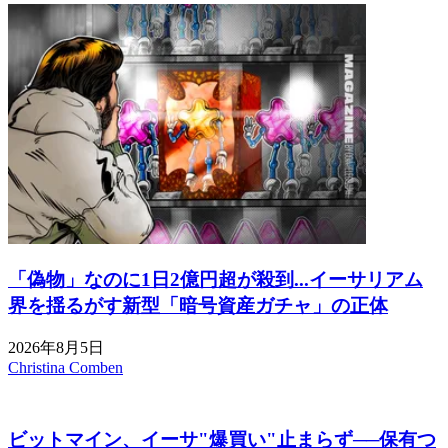
「偽物」なのに1日2億円超が殺到...イーサリアム
界を揺るがす新型「暗号資産ガチャ」の正体
2026年8月5日
Christina Comben
ビットマイン、イーサ"爆買い"止まらず──保有つ