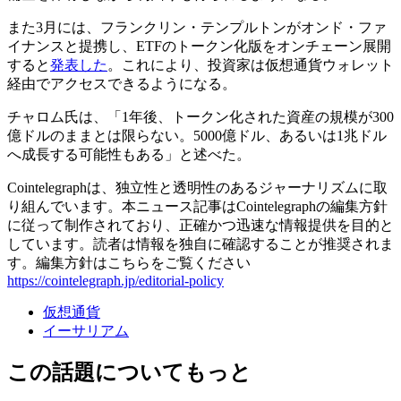
また3月には、フランクリン・テンプルトンがオンド・ファ
イナンスと提携し、ETFのトークン化版をオンチェーン展開
すると
発表した
。これにより、投資家は仮想通貨ウォレット
経由でアクセスできるようになる。
チャロム氏は、「1年後、トークン化された資産の規模が300
億ドルのままとは限らない。5000億ドル、あるいは1兆ドル
へ成長する可能性もある」と述べた。
Cointelegraphは、独立性と透明性のあるジャーナリズムに取
り組んでいます。本ニュース記事はCointelegraphの編集方針
に従って制作されており、正確かつ迅速な情報提供を目的と
しています。読者は情報を独自に確認することが推奨されま
す。編集方針はこちらをご覧ください
https://cointelegraph.jp/editorial-policy
仮想通貨
イーサリアム
この話題についてもっと