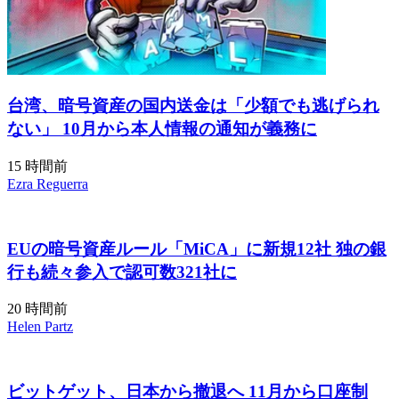
台湾、暗号資産の国内送金は「少額でも逃げられ
ない」 10月から本人情報の通知が義務に
15 時間前
Ezra Reguerra
EUの暗号資産ルール「MiCA」に新規12社 独の銀
行も続々参入で認可数321社に
20 時間前
Helen Partz
ビットゲット、日本から撤退へ 11月から口座制