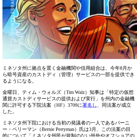
ミネソタ州に拠点を置く金融機関や信用組合は、今年8月か
ら暗号資産のカストディ（管理）サービスの一部を提供でき
るようになる。
金曜日、ティム・ウォルズ（Tim Walz）知事は「特定の仮想
通貨カストディサービスの提供および実行」を州内の金融機
関に許可する下院法案（HF）3709に
署名し
、同法案が成立
した。
ミネソタ州下院における当初の発議者の一人であるバーニ
ー・ペリーマン（Bernie Perryman）氏は3月、この法案の目
的について「ミネソタ州民が規制のない州外やオフショアの