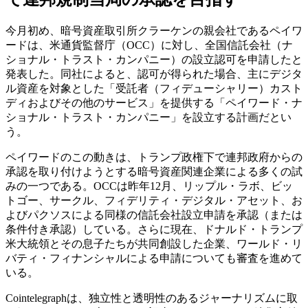
今月初め、暗号資産取引所クラーケンの親会社であるペイワ
ードは、米通貨監督庁（OCC）に対し、全国信託会社（ナ
ショナル・トラスト・カンパニー）の設立認可を申請したと
発表した。同社によると、認可が得られた場合、主にデジタ
ル資産を対象とした「受託者（フィデューシャリー）カスト
ディおよびその他のサービス」を提供する「ペイワード・ナ
ショナル・トラスト・カンパニー」を設立する計画だとい
う。
ペイワードのこの動きは、トランプ政権下で連邦政府からの
承認を取り付けようとする暗号資産関連企業による多くの試
みの一つである。OCCは昨年12月、リップル・ラボ、ビッ
トゴー、サークル、フィデリティ・デジタル・アセット、お
よびパクソスによる同様の信託会社設立申請を承認（または
条件付き承認）している。さらに現在、ドナルド・トランプ
米大統領とその息子たちが共同創設した企業、ワールド・リ
バティ・フィナンシャルによる申請についても審査を進めて
いる。
Cointelegraphは、独立性と透明性のあるジャーナリズムに取