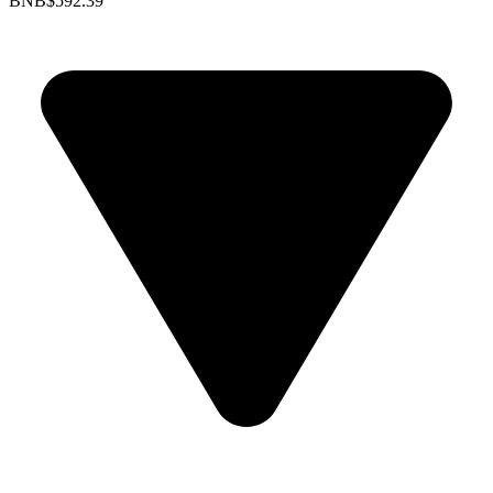
BNB
$592.39