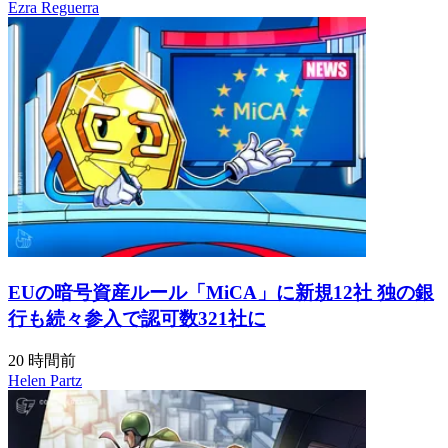
Ezra Reguerra
EUの暗号資産ルール「MiCA」に新規12社 独の銀
行も続々参入で認可数321社に
20 時間前
Helen Partz