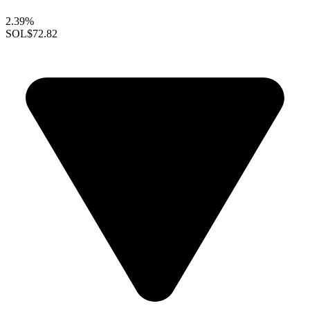
2.39%
SOL
$72.82