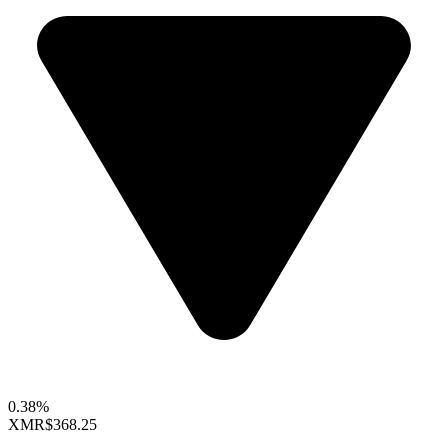
0.38%
XMR
$368.25