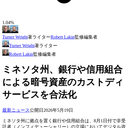
1.04%
Turner Wright
著
ライター
Robert Lakin
監修
編集者
Turner Wright
著
ライター
Robert Lakin
監修
編集者
ミネソタ州、銀行や信用組合
による暗号資産のカストディ
サービスを合法化
最新ニュース
公開日
2026年5月19日
ミネソタ州に拠点を置く銀行や信用組合は、8月1日付で非受
託者（ノンフィデューシャリー）の立場においてデジタル資