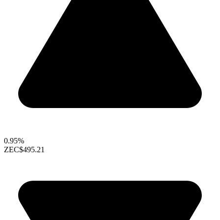
0.95%
ZEC
$495.21