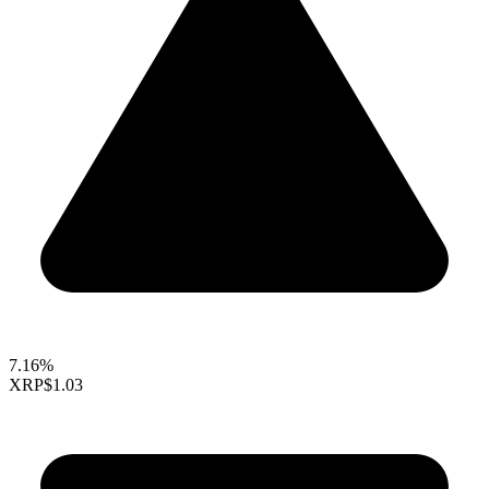
7.16%
XRP
$1.03