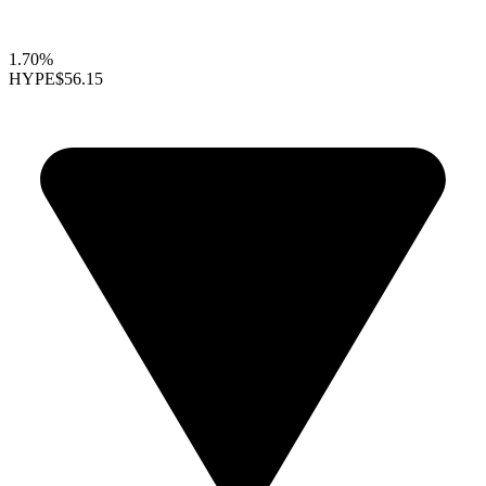
1.70%
HYPE
$56.15