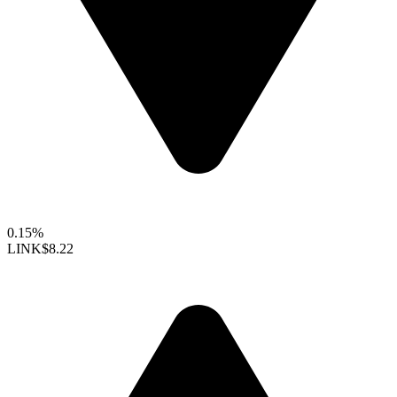
0.15%
LINK
$8.22