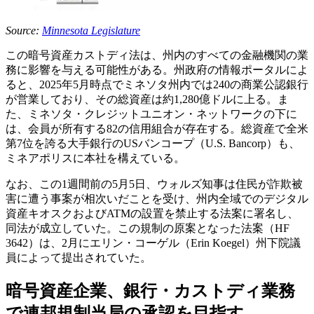
Source:
Minnesota Legislature
この暗号資産カストディ法は、州内のすべての金融機関の業
務に影響を与える可能性がある。州政府の情報ポータルによ
ると、2025年5月時点でミネソタ州内では240の商業公認銀行
が営業しており、その総資産は約1,280億ドルに上る。ま
た、ミネソタ・クレジットユニオン・ネットワークの下に
は、会員が所有する82の信用組合が存在する。総資産で全米
第7位を誇る大手銀行のUSバンコープ（U.S. Bancorp）も、
ミネアポリスに本社を構えている。
なお、この1週間前の5月5日、ウォルズ知事は住民が詐欺被
害に遭う事案が相次いだことを受け、州内全域でのデジタル
資産キオスクおよびATMの設置を禁止する法案に署名し、
同法が成立していた。この規制の原案となった法案（HF
3642）は、2月にエリン・コーゲル（Erin Koegel）州下院議
員によって提出されていた。
暗号資産企業、銀行・カストディ業務
で連邦規制当局の承認を目指す