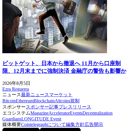
ビットゲット、日本から撤退へ 11月から口座制
限、12月末までに強制決済 金融庁の警告も影響か
2026年8月5日
Ezra Reguerra
ニュース
最新ニュース
マーケット
Bitcoin
Ethereum
Blockchain
Altcoins
規制
スポンサー
スポンサー記事
プレスリリース
エコシステム
Magazine
Accelerator
Events
Decentralization
Guardians
LONGITUDE Event
媒体概要
Cointelegraphについて
編集方針
広告開示